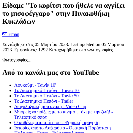
Είδαμε "Το κορίτσι που ήθελε να αγγίξει
το μισοφέγγαρο" στην Πινακοθήκη
Κυκλάδων
Email
Συντάχθηκε στις
05 Μαρτίου 2023
. Last updated on
05 Μαρτίου
2023
. Εμφανίσεις: 1292 Καταχωρήθηκε στο Φωτογραφίες.
Φωτογραφίες...
Από το κανάλι μας στο YouTube
Λουκούμι - Ταινία 10'
Το Διαστημικό Πεπόνι - Ταινία 10'
Το Διαστημικό Πεπόνι - Ταινία 50'
Το Διαστημικό Πεπόνι - Trailer
Διαγαλαξιακή μου αγάπη - Video Clip
Μπορείς να παίξεις με το κινητό… όχι με την ζωή! -
Τηλεοπτικό σποτ
Ο καθένας στο σπίτι του - Ψηφιακή αφήγηση
Ιστορίες από το Λαζαρέττο - Θεατρική Παράσταση