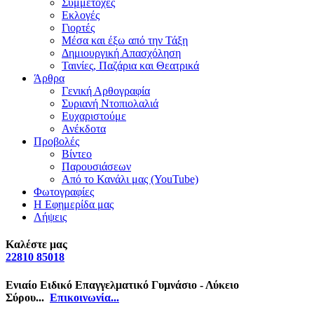
Συμμετοχές
Εκλογές
Γιορτές
Μέσα και έξω από την Τάξη
Δημιουργική Απασχόληση
Ταινίες, Παζάρια και Θεατρικά
Άρθρα
Γενική Αρθογραφία
Συριανή Ντοπιολαλιά
Ευχαριστούμε
Ανέκδοτα
Προβολές
Βίντεο
Παρουσιάσεων
Από το Κανάλι μας (YouTube)
Φωτογραφίες
Η Εφημερίδα μας
Λήψεις
Καλέστε μας
22810 85018
Ενιαίο Ειδικό Επαγγελματικό Γυμνάσιο - Λύκειο
Σύρου...
Επικοινωνία...