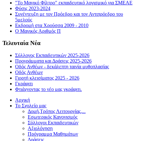
"Το Μαγικό Φίλτρο" εκπαιδευτικό λογισμικό για ΣΜΕΑΕ
Φύσις 2023-2024
Συνέντευξη με τον Πρόεδρο και τον Αντιπρόεδρο του
5μελούς
Εκδρομή στα Χρούσσα 2009 - 2010
Ο Μαγικός Αριθμός Π
Τελευταία Νέα
Σύλλογος Εκπαιδευτικών 2025-2026
Προγράμματα και Δράσεις 2025-2026
Οδός Ανθέων - δεκάλεπτη ταινία μυθοπλασίας
Οδός Ανθέων
Γιορτή κλεισίματος 2025 - 2026
Γκράφιτι
Φτιάχνοντας το νέο μας γκράφιτι.
Αρχική
Το Σχολείο μας
Δομή,Τρόπος Λειτουργίας,...
Εσωτερικός Κανονισμός
Σύλλογοι Εκπαιδευτικών
Αξιολόγηση
Πρόγραμμα Μαθημάτων
Δράσεις