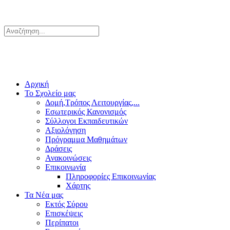
Αρχική
Το Σχολείο μας
Δομή,Τρόπος Λειτουργίας,...
Εσωτερικός Κανονισμός
Σύλλογοι Εκπαιδευτικών
Αξιολόγηση
Πρόγραμμα Μαθημάτων
Δράσεις
Ανακοινώσεις
Επικοινωνία
Πληροφορίες Επικοινωνίας
Χάρτης
Τα Νέα μας
Εκτός Σύρου
Επισκέψεις
Περίπατοι