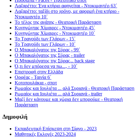
Πρόσωπα - Faces - Τηλεοπτικό σποτ
Λαζαρέττο: Ένα κτήριο αφηγείται - Ντοκιμαντέρ 63΄
Λαζαρέττο: ταξίδι στο χρόνο, με αφορμή ένα κτήριο -
Ντοκιμαντέρ 10΄
Το τέλος της αγάπης - Θεατρική Παράσταση
Κυνηγώντας Χίμαιρες - Ντοκιμαντέρ 45΄
Κυνηγώντας Χίμαιρες - Ντοκιμαντέρ 10΄
Το Τραγούδι των Γλάρων - 15΄
Το Τραγούδι των Γλάρων - 10΄
Ο Μπακαλόγατος της Σύρας - 99΄
Ο Μπακαλόγατος της Σύρας - trailer
Ο Μπακαλόγατος της Σύρας... back stage
Ό,τι δεν μπόρεσα να πω..., - 10΄
Επιστροφή στην Ελλάδα
Ορφέας - Ταινία 6΄
Κοτοπουλάκια - σποτ
Ρωμαίος και Ιουλιέτα ... αλά Συριανά - Θεατρική Παράσταση
Ρωμαίος και Ιουλιέτα ... αλά Συριανά - trailer
Μαζί δεν κάνουμε και χώρια δεν μπορούμε - Θεατρική
Παράσταση
Δημοφιλή
Εκπαιδευτική Επίσκεψη στη Σίφνο - 2023
Μαθητικές Εκλογές 2023-2024