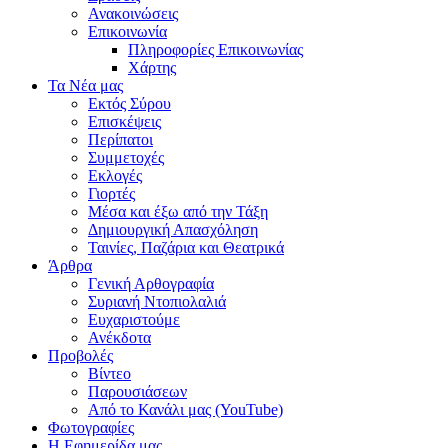
Ανακοινώσεις
Επικοινωνία
Πληροφορίες Επικοινωνίας
Χάρτης
Τα Νέα μας
Εκτός Σύρου
Επισκέψεις
Περίπατοι
Συμμετοχές
Εκλογές
Γιορτές
Μέσα και έξω από την Τάξη
Δημιουργική Απασχόληση
Ταινίες, Παζάρια και Θεατρικά
Άρθρα
Γενική Αρθογραφία
Συριανή Ντοπιολαλιά
Ευχαριστούμε
Ανέκδοτα
Προβολές
Βίντεο
Παρουσιάσεων
Από το Κανάλι μας (YouTube)
Φωτογραφίες
Η Εφημερίδα μας