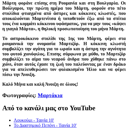
Μάρτη φοράνε επίσης στη Ρουμανία και στη Βουλγαρία. Οι
Βούλγαροι, την πρώτη ημέρα του Μάρτη, φορούν στο πέτο
στολίδια φτιαγμένα από άσπρες και κόκκινες κλωστές, που
αποκαλούνται Μαρτενίτσα ή τοποθετούν έξω από τα σπίτια
τους ένα κομμάτι κόκκινου υφάσματος, για να μην τους «κάψει
η γιαγιά Μάρτα», η θηλυκή προσωποποίηση του μήνα Μάρτη.
Το ασπροκόκκινο στολίδι της 1ης του Μάρτη, φέρει στα
ρουμανικά την ονομασία Μαρτιζόρ. Η κόκκινη κλωστή
συμβολίζει την αγάπη για το ωραίο και η άσπρη την αγνότητα
του φυτού χιονόφιλος. Επισης σύμφωνα με μύθο, το Μαρτιζόρ
συμβολίζει το αίμα του νεαρού άνδρα που χύθηκε πάνω στο
χιόνι, όταν αυτός έχασε τη ζωή του παλεύοντας με έναν δράκο
για να απελευθερώσει τον φυλακισμένο Ήλιο και να φέρει
πίσω την Άνοιξη.
Καλό Μήνα και καλή Άνοιξη σε όλους!
Φωτογραφίες:
Μαρτάκια
Από το κανάλι μας στο YouTube
Λουκούμι - Ταινία 10'
Το Διαστημικό Πεπόνι - Ταινία 10'