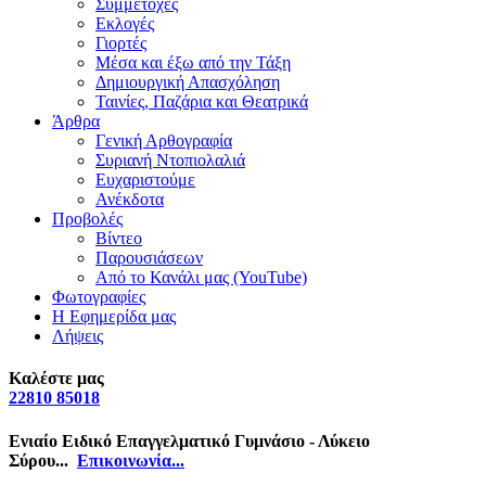
Συμμετοχές
Εκλογές
Γιορτές
Μέσα και έξω από την Τάξη
Δημιουργική Απασχόληση
Ταινίες, Παζάρια και Θεατρικά
Άρθρα
Γενική Αρθογραφία
Συριανή Ντοπιολαλιά
Ευχαριστούμε
Ανέκδοτα
Προβολές
Βίντεο
Παρουσιάσεων
Από το Κανάλι μας (YouTube)
Φωτογραφίες
Η Εφημερίδα μας
Λήψεις
Καλέστε μας
22810 85018
Ενιαίο Ειδικό Επαγγελματικό Γυμνάσιο - Λύκειο
Σύρου...
Επικοινωνία...