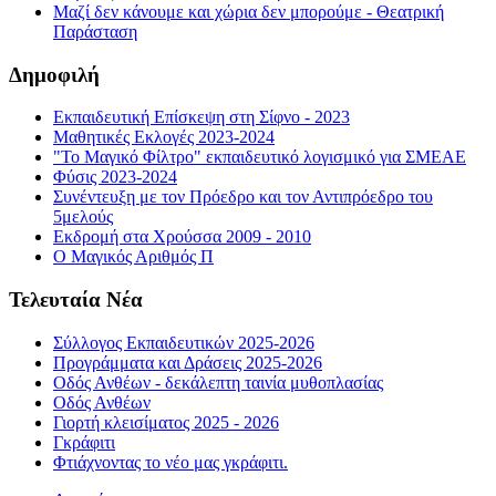
Μαζί δεν κάνουμε και χώρια δεν μπορούμε - Θεατρική
Παράσταση
Δημοφιλή
Εκπαιδευτική Επίσκεψη στη Σίφνο - 2023
Μαθητικές Εκλογές 2023-2024
"Το Μαγικό Φίλτρο" εκπαιδευτικό λογισμικό για ΣΜΕΑΕ
Φύσις 2023-2024
Συνέντευξη με τον Πρόεδρο και τον Αντιπρόεδρο του
5μελούς
Εκδρομή στα Χρούσσα 2009 - 2010
Ο Μαγικός Αριθμός Π
Τελευταία Νέα
Σύλλογος Εκπαιδευτικών 2025-2026
Προγράμματα και Δράσεις 2025-2026
Οδός Ανθέων - δεκάλεπτη ταινία μυθοπλασίας
Οδός Ανθέων
Γιορτή κλεισίματος 2025 - 2026
Γκράφιτι
Φτιάχνοντας το νέο μας γκράφιτι.