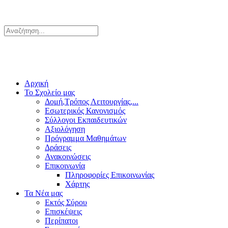
Αρχική
Το Σχολείο μας
Δομή,Τρόπος Λειτουργίας,...
Εσωτερικός Κανονισμός
Σύλλογοι Εκπαιδευτικών
Αξιολόγηση
Πρόγραμμα Μαθημάτων
Δράσεις
Ανακοινώσεις
Επικοινωνία
Πληροφορίες Επικοινωνίας
Χάρτης
Τα Νέα μας
Εκτός Σύρου
Επισκέψεις
Περίπατοι