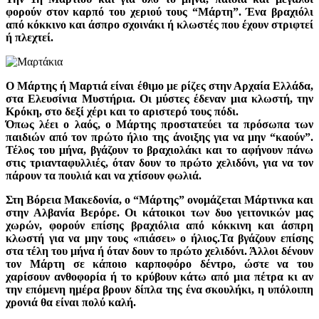
φορούν στον καρπό του χεριού τους “Μάρτη”. Ένα βραχιόλι
από κόκκινο και άσπρο σχοινάκι ή κλωστές που έχουν στριφτεί
ή πλεχτεί.
Ο Μάρτης ή Μαρτιά είναι έθιμο με ρίζες στην Αρχαία Ελλάδα,
στα Ελευσίνια Μυστήρια. Οι μύστες έδεναν μια κλωστή, την
Κρόκη, στο δεξί χέρι και το αριστερό τους πόδι.
Όπως λέει ο λαός, ο Μάρτης προστατεύει τα πρόσωπα των
παιδιών από τον πρώτο ήλιο της άνοιξης για να μην “καούν”.
Τέλος του μήνα, βγάζουν το βραχιολάκι και το αφήνουν πάνω
στις τριανταφυλλιές, όταν δουν το πρώτο χελιδόνι, για να τον
πάρουν τα πουλιά και να χτίσουν φωλιά.
Στη Βόρεια Μακεδονία, ο “Μάρτης” ονομάζεται Μάρτινκα και
στην Αλβανία Βερόρε. Οι κάτοικοι των δυο γειτονικών μας
χωρών, φορούν επίσης βραχιόλια από κόκκινη και άσπρη
κλωστή για να μην τους «πιάσει» ο ήλιος.Τα βγάζουν επίσης
στα τέλη του μήνα ή όταν δουν το πρώτο χελιδόνι. Άλλοι δένουν
τον Μάρτη σε κάποιο καρποφόρο δέντρο, ώστε να του
χαρίσουν ανθοφορία ή το κρύβουν κάτω από μια πέτρα κι αν
την επόμενη ημέρα βρουν δίπλα της ένα σκουλήκι, η υπόλοιπη
χρονιά θα είναι πολύ καλή.