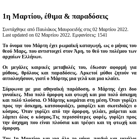
1η Μαρτίου, έθιμα & παραδόσεις
Συντάχθηκε από Παυλάκος Μαυροειδής στις
02 Μαρτίου 2022
.
Last updated on
02 Μαρτίου 2022
. Εμφανίσεις: 1541
Το όνομα του Μάρτη έχει ρωμαϊκή καταγωγή, ως ο μήνας του
θεού Μαρς, που αντιστοιχεί στον Άρη, το θεό του πολέμου των
αρχαίων Ελλήνων.
Οι μεγάλες καιρικές μεταβολές του, έδωσαν αφορμή για
μύθους, θρύλους και παραδόσεις. Αρκετοί μύθοι ζητούν να
αιτιολογήσουν, γιατί ο Μάρτης μια γελά και μια κλαίει.
Σύμφωνα με μια αθηναϊκή παράδοση, ο Μάρτης έχει δυο
γυναίκες. Μια πολύ όμορφη και φτωχή και μια πολύ άσκημη
και πολύ πλούσια. Ο Μάρτης κοιμάται στη μέση. Όταν γυρίζει
προς την άσκημη, κατσουφιάζει, μαυρίζει και σκοτιδιάζει ο
κόσμος. Όταν γυρίζει από την όμορφη, γελάει, χαίρεται και
λάμπει όλος ο κόσμος.Τις περισσότερες φορές, γυρίζει προς
την άσχημη που είναι πλούσια και τρέφει και τη φτωχή και
όμορφη.
Την 1η Μαρτίου και για όλο το μήνα, παιδιά και μεγάλοι