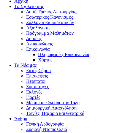
Αρχική
Το Σχολείο μας
Δομή,Τρόπος Λειτουργίας,...
Εσωτερικός Κανονισμός
Σύλλογοι Εκπαιδευτικών
Αξιολόγηση
Πρόγραμμα Μαθημάτων
Δράσεις
Ανακοινώσεις
Επικοινωνία
Πληροφορίες Επικοινωνίας
Χάρτης
Τα Νέα μας
Εκτός Σύρου
Επισκέψεις
Περίπατοι
Συμμετοχές
Εκλογές
Γιορτές
Μέσα και έξω από την Τάξη
Δημιουργική Απασχόληση
Ταινίες, Παζάρια και Θεατρικά
Άρθρα
Γενική Αρθογραφία
Συριανή Ντοπιολαλιά