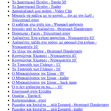
Το Διαστημικό Πεπόνι - Ταινία 50'
Το Διαστημικό Πεπόνι - Trailer
Διαγαλαξιακή μου αγάπη - Video Clip
Μπορείς να παίξεις με το κινητό… όχι με την ζωή! -
Τηλεοπτικό σποτ
Ο καθένας στο σπίτι του - Ψηφιακή αφήγηση
Ιστορίες από το Λαζαρέττο - Θεατρική Παράσταση
Πρόσωπα - Faces - Τηλεοπτικό σποτ
Λαζαρέττο: Ένα κτήριο αφηγείται - Ντοκιμαντέρ 63΄
Λαζαρέττο: ταξίδι στο χρόνο, με αφορμή ένα κτήριο -
Ντοκιμαντέρ 10΄
Το τέλος της αγάπης - Θεατρική Παράσταση
Κυνηγώντας Χίμαιρες - Ντοκιμαντέρ 45΄
Κυνηγώντας Χίμαιρες - Ντοκιμαντέρ 10΄
Το Τραγούδι των Γλάρων - 15΄
Το Τραγούδι των Γλάρων - 10΄
Ο Μπακαλόγατος της Σύρας - 99΄
Ο Μπακαλόγατος της Σύρας - trailer
Ο Μπακαλόγατος της Σύρας... back stage
Ό,τι δεν μπόρεσα να πω..., - 10΄
Επιστροφή στην Ελλάδα
Ορφέας - Ταινία 6΄
Κοτοπουλάκια - σποτ
Ρωμαίος και Ιουλιέτα ... αλά Συριανά - Θεατρική Παράσταση
Ρωμαίος και Ιουλιέτα ... αλά Συριανά - trailer