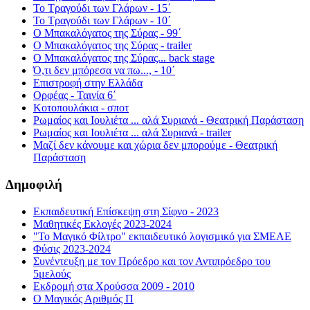
Το Τραγούδι των Γλάρων - 15΄
Το Τραγούδι των Γλάρων - 10΄
Ο Μπακαλόγατος της Σύρας - 99΄
Ο Μπακαλόγατος της Σύρας - trailer
Ο Μπακαλόγατος της Σύρας... back stage
Ό,τι δεν μπόρεσα να πω..., - 10΄
Επιστροφή στην Ελλάδα
Ορφέας - Ταινία 6΄
Κοτοπουλάκια - σποτ
Ρωμαίος και Ιουλιέτα ... αλά Συριανά - Θεατρική Παράσταση
Ρωμαίος και Ιουλιέτα ... αλά Συριανά - trailer
Μαζί δεν κάνουμε και χώρια δεν μπορούμε - Θεατρική
Παράσταση
Δημοφιλή
Εκπαιδευτική Επίσκεψη στη Σίφνο - 2023
Μαθητικές Εκλογές 2023-2024
"Το Μαγικό Φίλτρο" εκπαιδευτικό λογισμικό για ΣΜΕΑΕ
Φύσις 2023-2024
Συνέντευξη με τον Πρόεδρο και τον Αντιπρόεδρο του
5μελούς
Εκδρομή στα Χρούσσα 2009 - 2010
Ο Μαγικός Αριθμός Π