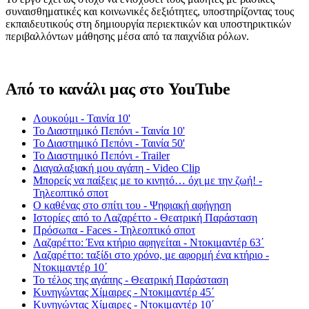
συναισθηματικές και κοινωνικές δεξιότητες, υποστηρίζοντας τους
εκπαιδευτικούς στη δημιουργία περιεκτικών και υποστηρικτικών
περιβαλλόντων μάθησης μέσα από τα παιχνίδια ρόλων.
Από το κανάλι μας στο YouTube
Λουκούμι - Ταινία 10'
Το Διαστημικό Πεπόνι - Ταινία 10'
Το Διαστημικό Πεπόνι - Ταινία 50'
Το Διαστημικό Πεπόνι - Trailer
Διαγαλαξιακή μου αγάπη - Video Clip
Μπορείς να παίξεις με το κινητό… όχι με την ζωή! -
Τηλεοπτικό σποτ
Ο καθένας στο σπίτι του - Ψηφιακή αφήγηση
Ιστορίες από το Λαζαρέττο - Θεατρική Παράσταση
Πρόσωπα - Faces - Τηλεοπτικό σποτ
Λαζαρέττο: Ένα κτήριο αφηγείται - Ντοκιμαντέρ 63΄
Λαζαρέττο: ταξίδι στο χρόνο, με αφορμή ένα κτήριο -
Ντοκιμαντέρ 10΄
Το τέλος της αγάπης - Θεατρική Παράσταση
Κυνηγώντας Χίμαιρες - Ντοκιμαντέρ 45΄
Κυνηγώντας Χίμαιρες - Ντοκιμαντέρ 10΄