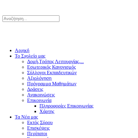
Αρχική
Το Σχολείο μας
Δομή,Τρόπος Λειτουργίας,...
Εσωτερικός Κανονισμός
Σύλλογοι Εκπαιδευτικών
Αξιολόγηση
Πρόγραμμα Μαθημάτων
Δράσεις
Ανακοινώσεις
Επικοινωνία
Πληροφορίες Επικοινωνίας
Χάρτης
Τα Νέα μας
Εκτός Σύρου
Επισκέψεις
Περίπατοι