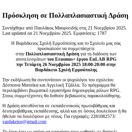
Πρόσκληση σε Πολλαπλασιαστική Δράση
Συντάχθηκε από Παυλάκος Μαυροειδής στις
21 Νοεμβρίου 2025
.
Last updated on
21 Νοεμβρίου 2025
. Εμφανίσεις: 1787
Η Βαρδάκειος Σχολή Ερμούπολης και το Σχολείο μας σας
προσκαλούν να συμμετάσχετε
στην
Πολλαπλασιαστική Δράση
για τη διάδοση των
αποτελεσμάτων
του Erasmus+ έργου ΕuLAB RPG
την Τετάρτη 26 Νοεμβρίου 2025 18:00-20:00 στην
Βαρδάκειο Σχολή Ερμούπολης
Την εκδήλωση θα συντονίσουν οι ψυχολόγοι του σχολείου
Δέσποινα Ματσίκα και Αγγελική Τζάλλα. Το πρόγραμμα θα
περιλαμβάνει βιωματικό εργαστήριο δημιουργίας ρόλων RPG.
Στους συμμετέχοντες θα δοθούν βεβαιώσεις παρακολούθησης.
Η Δράση απευθύνεται σε εκπαιδευτικούς πρωτοβάθμιας και
δευτεροβάθμιας εκπαίδευσης, αλλά και σε όσους δουλεύουν ή θα
ήθελαν να δουλέψουν με νέους. Για εγγραφές: 2281082573/
vardakeios@gmail.com
Το έργο έχει ως στόχο να ενισχύσει τους μαθητές με βασικές