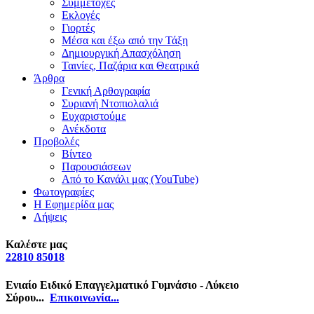
Συμμετοχές
Εκλογές
Γιορτές
Μέσα και έξω από την Τάξη
Δημιουργική Απασχόληση
Ταινίες, Παζάρια και Θεατρικά
Άρθρα
Γενική Αρθογραφία
Συριανή Ντοπιολαλιά
Ευχαριστούμε
Ανέκδοτα
Προβολές
Βίντεο
Παρουσιάσεων
Από το Κανάλι μας (YouTube)
Φωτογραφίες
Η Εφημερίδα μας
Λήψεις
Καλέστε μας
22810 85018
Ενιαίο Ειδικό Επαγγελματικό Γυμνάσιο - Λύκειο
Σύρου...
Επικοινωνία...