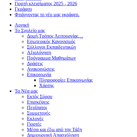
Γιορτή κλεισίματος 2025 - 2026
Γκράφιτι
Φτιάχνοντας το νέο μας γκράφιτι.
Αρχική
Το Σχολείο μας
Δομή,Τρόπος Λειτουργίας,...
Εσωτερικός Κανονισμός
Σύλλογοι Εκπαιδευτικών
Αξιολόγηση
Πρόγραμμα Μαθημάτων
Δράσεις
Ανακοινώσεις
Επικοινωνία
Πληροφορίες Επικοινωνίας
Χάρτης
Τα Νέα μας
Εκτός Σύρου
Επισκέψεις
Περίπατοι
Συμμετοχές
Εκλογές
Γιορτές
Μέσα και έξω από την Τάξη
Δημιουργική Απασχόληση