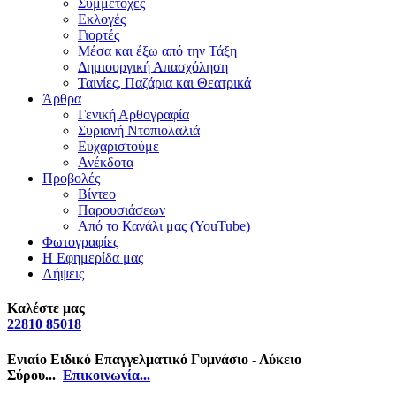
Συμμετοχές
Εκλογές
Γιορτές
Μέσα και έξω από την Τάξη
Δημιουργική Απασχόληση
Ταινίες, Παζάρια και Θεατρικά
Άρθρα
Γενική Αρθογραφία
Συριανή Ντοπιολαλιά
Ευχαριστούμε
Ανέκδοτα
Προβολές
Βίντεο
Παρουσιάσεων
Από το Κανάλι μας (YouTube)
Φωτογραφίες
Η Εφημερίδα μας
Λήψεις
Καλέστε μας
22810 85018
Ενιαίο Ειδικό Επαγγελματικό Γυμνάσιο - Λύκειο
Σύρου...
Επικοινωνία...