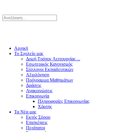
Αρχική
Το Σχολείο μας
Δομή,Τρόπος Λειτουργίας,...
Εσωτερικός Κανονισμός
Σύλλογοι Εκπαιδευτικών
Αξιολόγηση
Πρόγραμμα Μαθημάτων
Δράσεις
Ανακοινώσεις
Επικοινωνία
Πληροφορίες Επικοινωνίας
Χάρτης
Τα Νέα μας
Εκτός Σύρου
Επισκέψεις
Περίπατοι