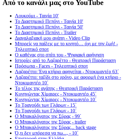
Από το κανάλι μας στο YouTube
Λουκούμι - Ταινία 10'
Το Διαστημικό Πεπόνι - Ταινία 10'
Το Διαστημικό Πεπόνι - Ταινία 50'
Το Διαστημικό Πεπόνι - Trailer
Διαγαλαξιακή μου αγάπη - Video Clip
Μπορείς να παίξεις με το κινητό… όχι με την ζωή! -
Τηλεοπτικό σποτ
Ο καθένας στο σπίτι του - Ψηφιακή αφήγηση
Ιστορίες από το Λαζαρέττο - Θεατρική Παράσταση
Πρόσωπα - Faces - Τηλεοπτικό σποτ
Λαζαρέττο: Ένα κτήριο αφηγείται - Ντοκιμαντέρ 63΄
Λαζαρέττο: ταξίδι στο χρόνο, με αφορμή ένα κτήριο -
Ντοκιμαντέρ 10΄
Το τέλος της αγάπης - Θεατρική Παράσταση
Κυνηγώντας Χίμαιρες - Ντοκιμαντέρ 45΄
Κυνηγώντας Χίμαιρες - Ντοκιμαντέρ 10΄
Το Τραγούδι των Γλάρων - 15΄
Το Τραγούδι των Γλάρων - 10΄
Ο Μπακαλόγατος της Σύρας - 99΄
Ο Μπακαλόγατος της Σύρας - trailer
Ο Μπακαλόγατος της Σύρας... back stage
Ό,τι δεν μπόρεσα να πω..., - 10΄
Επιστροφή στην Ελλάδα