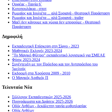
Ορφέας - Ταινία 6΄
Κοτοπουλάκια - σποτ
Ρωμαίος και Ιουλιέτα ... αλά Συριανά - Θεατρική Παράσταση
Ρωμαίος και Ιουλιέτα ... αλά Συριανά - trailer
Μαζί δεν κάνουμε και χώρια δεν μπορούμε - Θεατρική
Παράσταση
Δημοφιλή
Εκπαιδευτική Επίσκεψη στη Σίφνο - 2023
Μαθητικές Εκλογές 2023-2024
"Το Μαγικό Φίλτρο" εκπαιδευτικό λογισμικό για ΣΜΕΑΕ
Φύσις 2023-2024
Συνέντευξη με τον Πρόεδρο και τον Αντιπρόεδρο του
5μελούς
Εκδρομή στα Χρούσσα 2009 - 2010
Ο Μαγικός Αριθμός Π
Τελευταία Νέα
Σύλλογος Εκπαιδευτικών 2025-2026
Προγράμματα και Δράσεις 2025-2026
Οδός Ανθέων - δεκάλεπτη ταινία μυθοπλασίας
Οδός Ανθέων