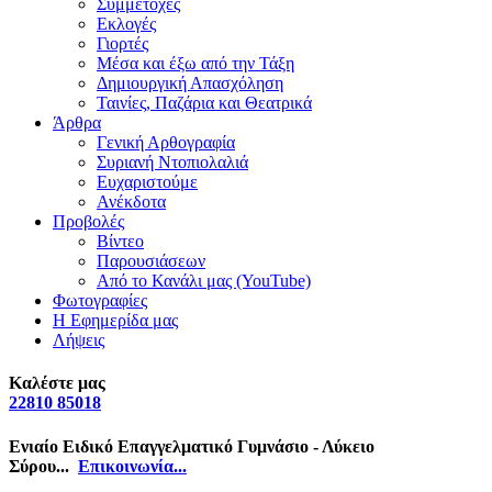
Συμμετοχές
Εκλογές
Γιορτές
Μέσα και έξω από την Τάξη
Δημιουργική Απασχόληση
Ταινίες, Παζάρια και Θεατρικά
Άρθρα
Γενική Αρθογραφία
Συριανή Ντοπιολαλιά
Ευχαριστούμε
Ανέκδοτα
Προβολές
Βίντεο
Παρουσιάσεων
Από το Κανάλι μας (YouTube)
Φωτογραφίες
Η Εφημερίδα μας
Λήψεις
Καλέστε μας
22810 85018
Ενιαίο Ειδικό Επαγγελματικό Γυμνάσιο - Λύκειο
Σύρου...
Επικοινωνία...