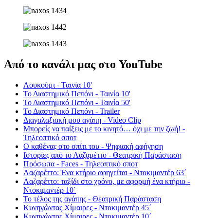
Από το κανάλι μας στο YouTube
Λουκούμι - Ταινία 10'
Το Διαστημικό Πεπόνι - Ταινία 10'
Το Διαστημικό Πεπόνι - Ταινία 50'
Το Διαστημικό Πεπόνι - Trailer
Διαγαλαξιακή μου αγάπη - Video Clip
Μπορείς να παίξεις με το κινητό… όχι με την ζωή! -
Τηλεοπτικό σποτ
Ο καθένας στο σπίτι του - Ψηφιακή αφήγηση
Ιστορίες από το Λαζαρέττο - Θεατρική Παράσταση
Πρόσωπα - Faces - Τηλεοπτικό σποτ
Λαζαρέττο: Ένα κτήριο αφηγείται - Ντοκιμαντέρ 63΄
Λαζαρέττο: ταξίδι στο χρόνο, με αφορμή ένα κτήριο -
Ντοκιμαντέρ 10΄
Το τέλος της αγάπης - Θεατρική Παράσταση
Κυνηγώντας Χίμαιρες - Ντοκιμαντέρ 45΄
Κυνηγώντας Χίμαιρες - Ντοκιμαντέρ 10΄