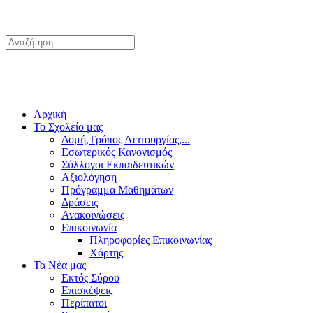
Αρχική
Το Σχολείο μας
Δομή,Τρόπος Λειτουργίας,...
Εσωτερικός Κανονισμός
Σύλλογοι Εκπαιδευτικών
Αξιολόγηση
Πρόγραμμα Μαθημάτων
Δράσεις
Ανακοινώσεις
Επικοινωνία
Πληροφορίες Επικοινωνίας
Χάρτης
Τα Νέα μας
Εκτός Σύρου
Επισκέψεις
Περίπατοι