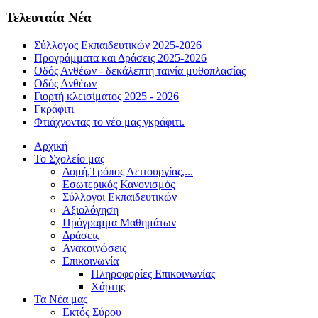
Τελευταία Νέα
Σύλλογος Εκπαιδευτικών 2025-2026
Προγράμματα και Δράσεις 2025-2026
Οδός Ανθέων - δεκάλεπτη ταινία μυθοπλασίας
Οδός Ανθέων
Γιορτή κλεισίματος 2025 - 2026
Γκράφιτι
Φτιάχνοντας το νέο μας γκράφιτι.
Αρχική
Το Σχολείο μας
Δομή,Τρόπος Λειτουργίας,...
Εσωτερικός Κανονισμός
Σύλλογοι Εκπαιδευτικών
Αξιολόγηση
Πρόγραμμα Μαθημάτων
Δράσεις
Ανακοινώσεις
Επικοινωνία
Πληροφορίες Επικοινωνίας
Χάρτης
Τα Νέα μας
Εκτός Σύρου