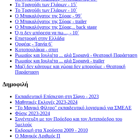
Το Τραγούδι των Γλάρων - 15΄
Το Τραγούδι των Γλάρων - 10΄
Ο Μπακαλόγατος της Σύρας - 99΄
Ο Μπακαλόγατος της Σύρας - trailer
Ο Μπακαλόγατος της Σύρας... back stage
Ό,τι δεν μπόρεσα να πω..., - 10΄
Επιστροφή στην Ελλάδα
Ορφέας - Ταινία 6΄
Κοτοπουλάκια - σποτ
Ρωμαίος και Ιουλιέτα ... αλά Συριανά - Θεατρική Παράσταση
Ρωμαίος και Ιουλιέτα ... αλά Συριανά - trailer
Μαζί δεν κάνουμε και χώρια δεν μπορούμε - Θεατρική
Παράσταση
Δημοφιλή
Εκπαιδευτική Επίσκεψη στη Σίφνο - 2023
Μαθητικές Εκλογές 2023-2024
"Το Μαγικό Φίλτρο" εκπαιδευτικό λογισμικό για ΣΜΕΑΕ
Φύσις 2023-2024
Συνέντευξη με τον Πρόεδρο και τον Αντιπρόεδρο του
5μελούς
Εκδρομή στα Χρούσσα 2009 - 2010
Ο Μαγικός Αριθμός Π