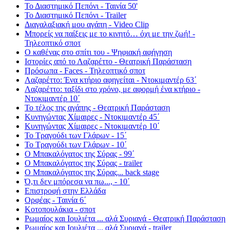
Το Διαστημικό Πεπόνι - Ταινία 50'
Το Διαστημικό Πεπόνι - Trailer
Διαγαλαξιακή μου αγάπη - Video Clip
Μπορείς να παίξεις με το κινητό… όχι με την ζωή! -
Τηλεοπτικό σποτ
Ο καθένας στο σπίτι του - Ψηφιακή αφήγηση
Ιστορίες από το Λαζαρέττο - Θεατρική Παράσταση
Πρόσωπα - Faces - Τηλεοπτικό σποτ
Λαζαρέττο: Ένα κτήριο αφηγείται - Ντοκιμαντέρ 63΄
Λαζαρέττο: ταξίδι στο χρόνο, με αφορμή ένα κτήριο -
Ντοκιμαντέρ 10΄
Το τέλος της αγάπης - Θεατρική Παράσταση
Κυνηγώντας Χίμαιρες - Ντοκιμαντέρ 45΄
Κυνηγώντας Χίμαιρες - Ντοκιμαντέρ 10΄
Το Τραγούδι των Γλάρων - 15΄
Το Τραγούδι των Γλάρων - 10΄
Ο Μπακαλόγατος της Σύρας - 99΄
Ο Μπακαλόγατος της Σύρας - trailer
Ο Μπακαλόγατος της Σύρας... back stage
Ό,τι δεν μπόρεσα να πω..., - 10΄
Επιστροφή στην Ελλάδα
Ορφέας - Ταινία 6΄
Κοτοπουλάκια - σποτ
Ρωμαίος και Ιουλιέτα ... αλά Συριανά - Θεατρική Παράσταση
Ρωμαίος και Ιουλιέτα ... αλά Συριανά - trailer