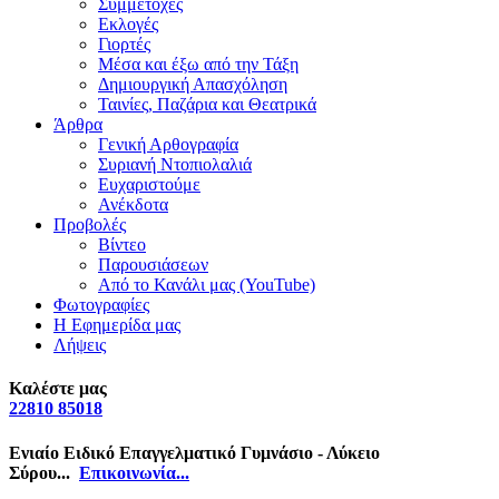
Συμμετοχές
Εκλογές
Γιορτές
Μέσα και έξω από την Τάξη
Δημιουργική Απασχόληση
Ταινίες, Παζάρια και Θεατρικά
Άρθρα
Γενική Αρθογραφία
Συριανή Ντοπιολαλιά
Ευχαριστούμε
Ανέκδοτα
Προβολές
Βίντεο
Παρουσιάσεων
Από το Κανάλι μας (YouTube)
Φωτογραφίες
Η Εφημερίδα μας
Λήψεις
Καλέστε μας
22810 85018
Ενιαίο Ειδικό Επαγγελματικό Γυμνάσιο - Λύκειο
Σύρου...
Επικοινωνία...