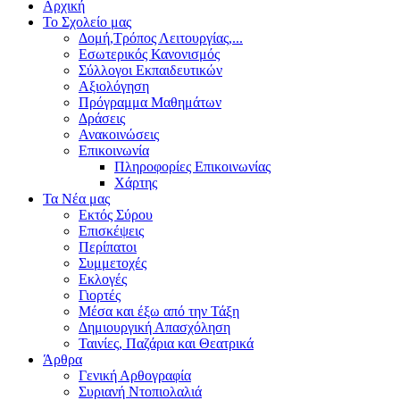
Αρχική
Το Σχολείο μας
Δομή,Τρόπος Λειτουργίας,...
Εσωτερικός Κανονισμός
Σύλλογοι Εκπαιδευτικών
Αξιολόγηση
Πρόγραμμα Μαθημάτων
Δράσεις
Ανακοινώσεις
Επικοινωνία
Πληροφορίες Επικοινωνίας
Χάρτης
Τα Νέα μας
Εκτός Σύρου
Επισκέψεις
Περίπατοι
Συμμετοχές
Εκλογές
Γιορτές
Μέσα και έξω από την Τάξη
Δημιουργική Απασχόληση
Ταινίες, Παζάρια και Θεατρικά
Άρθρα
Γενική Αρθογραφία
Συριανή Ντοπιολαλιά