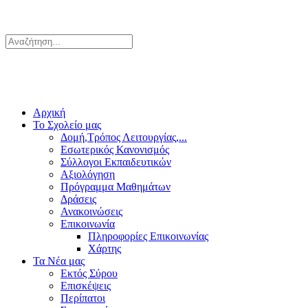
Αρχική
Το Σχολείο μας
Δομή,Τρόπος Λειτουργίας,...
Εσωτερικός Κανονισμός
Σύλλογοι Εκπαιδευτικών
Αξιολόγηση
Πρόγραμμα Μαθημάτων
Δράσεις
Ανακοινώσεις
Επικοινωνία
Πληροφορίες Επικοινωνίας
Χάρτης
Τα Νέα μας
Εκτός Σύρου
Επισκέψεις
Περίπατοι