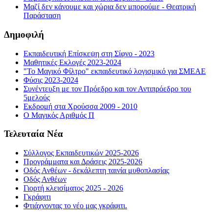
Μαζί δεν κάνουμε και χώρια δεν μπορούμε - Θεατρική
Παράσταση
Δημοφιλή
Εκπαιδευτική Επίσκεψη στη Σίφνο - 2023
Μαθητικές Εκλογές 2023-2024
"Το Μαγικό Φίλτρο" εκπαιδευτικό λογισμικό για ΣΜΕΑΕ
Φύσις 2023-2024
Συνέντευξη με τον Πρόεδρο και τον Αντιπρόεδρο του
5μελούς
Εκδρομή στα Χρούσσα 2009 - 2010
Ο Μαγικός Αριθμός Π
Τελευταία Νέα
Σύλλογος Εκπαιδευτικών 2025-2026
Προγράμματα και Δράσεις 2025-2026
Οδός Ανθέων - δεκάλεπτη ταινία μυθοπλασίας
Οδός Ανθέων
Γιορτή κλεισίματος 2025 - 2026
Γκράφιτι
Φτιάχνοντας το νέο μας γκράφιτι.