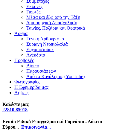
Συμμετοχές
Εκλογές
Γιορτές
Μέσα και έξω από την Τάξη
Δημιουργική Απασχόληση
Ταινίες, Παζάρια και Θεατρικά
Άρθρα
Γενική Αρθογραφία
Συριανή Ντοπιολαλιά
Ευχαριστούμε
Ανέκδοτα
Προβολές
Βίντεο
Παρουσιάσεων
Από το Κανάλι μας (YouTube)
Φωτογραφίες
Η Εφημερίδα μας
Λήψεις
Καλέστε μας
22810 85018
Ενιαίο Ειδικό Επαγγελματικό Γυμνάσιο - Λύκειο
Σύρου...
Επικοινωνία...