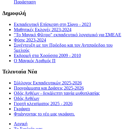
Παράσταση
Δημοφιλή
Εκπαιδευτική Επίσκεψη στη Σίφνο - 2023
Μαθητικές Εκλογές 2023-2024
"Το Μαγικό Φίλτρο" εκπαιδευτικό λογισμικό για ΣΜΕΑΕ
Φύσις 2023-2024
Συνέντευξη με τον Πρόεδρο και τον Αντιπρόεδρο του
5μελούς
Εκδρομή στα Χρούσσα 2009 - 2010
Ο Μαγικός Αριθμός Π
Τελευταία Νέα
Σύλλογος Εκπαιδευτικών 2025-2026
Προγράμματα και Δράσεις 2025-2026
Οδός Ανθέων - δεκάλεπτη ταινία μυθοπλασίας
Οδός Ανθέων
Γιορτή κλεισίματος 2025 - 2026
Γκράφιτι
Φτιάχνοντας το νέο μας γκράφιτι.
Αρχική
Το Σχολείο μας