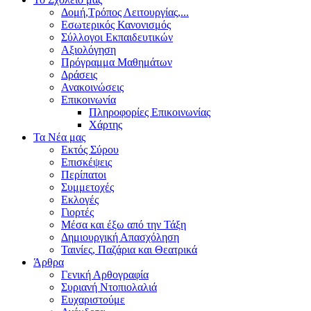
Δομή,Τρόπος Λειτουργίας,...
Εσωτερικός Κανονισμός
Σύλλογοι Εκπαιδευτικών
Αξιολόγηση
Πρόγραμμα Μαθημάτων
Δράσεις
Ανακοινώσεις
Επικοινωνία
Πληροφορίες Επικοινωνίας
Χάρτης
Τα Νέα μας
Εκτός Σύρου
Επισκέψεις
Περίπατοι
Συμμετοχές
Εκλογές
Γιορτές
Μέσα και έξω από την Τάξη
Δημιουργική Απασχόληση
Ταινίες, Παζάρια και Θεατρικά
Άρθρα
Γενική Αρθογραφία
Συριανή Ντοπιολαλιά
Ευχαριστούμε