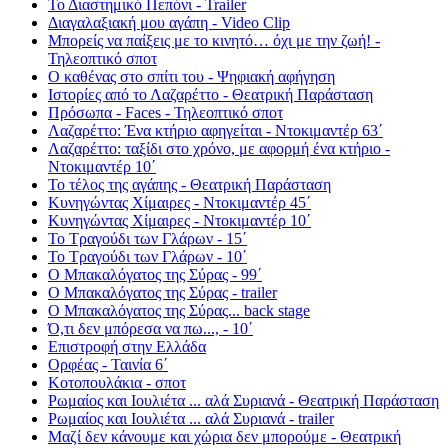
Το Διαστημικό Πεπόνι - Trailer
Διαγαλαξιακή μου αγάπη - Video Clip
Μπορείς να παίξεις με το κινητό… όχι με την ζωή! -
Τηλεοπτικό σποτ
Ο καθένας στο σπίτι του - Ψηφιακή αφήγηση
Ιστορίες από το Λαζαρέττο - Θεατρική Παράσταση
Πρόσωπα - Faces - Τηλεοπτικό σποτ
Λαζαρέττο: Ένα κτήριο αφηγείται - Ντοκιμαντέρ 63΄
Λαζαρέττο: ταξίδι στο χρόνο, με αφορμή ένα κτήριο -
Ντοκιμαντέρ 10΄
Το τέλος της αγάπης - Θεατρική Παράσταση
Κυνηγώντας Χίμαιρες - Ντοκιμαντέρ 45΄
Κυνηγώντας Χίμαιρες - Ντοκιμαντέρ 10΄
Το Τραγούδι των Γλάρων - 15΄
Το Τραγούδι των Γλάρων - 10΄
Ο Μπακαλόγατος της Σύρας - 99΄
Ο Μπακαλόγατος της Σύρας - trailer
Ο Μπακαλόγατος της Σύρας... back stage
Ό,τι δεν μπόρεσα να πω..., - 10΄
Επιστροφή στην Ελλάδα
Ορφέας - Ταινία 6΄
Κοτοπουλάκια - σποτ
Ρωμαίος και Ιουλιέτα ... αλά Συριανά - Θεατρική Παράσταση
Ρωμαίος και Ιουλιέτα ... αλά Συριανά - trailer
Μαζί δεν κάνουμε και χώρια δεν μπορούμε - Θεατρική