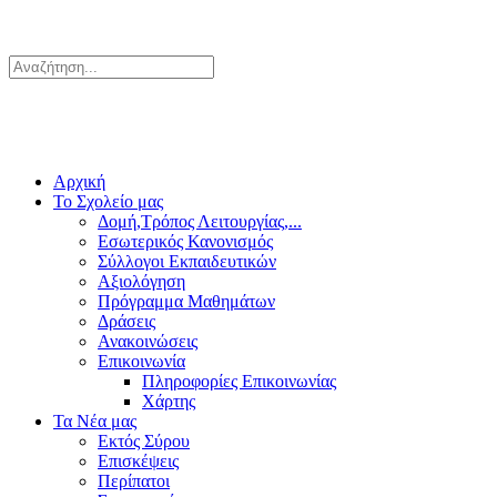
Αρχική
Το Σχολείο μας
Δομή,Τρόπος Λειτουργίας,...
Εσωτερικός Κανονισμός
Σύλλογοι Εκπαιδευτικών
Αξιολόγηση
Πρόγραμμα Μαθημάτων
Δράσεις
Ανακοινώσεις
Επικοινωνία
Πληροφορίες Επικοινωνίας
Χάρτης
Τα Νέα μας
Εκτός Σύρου
Επισκέψεις
Περίπατοι