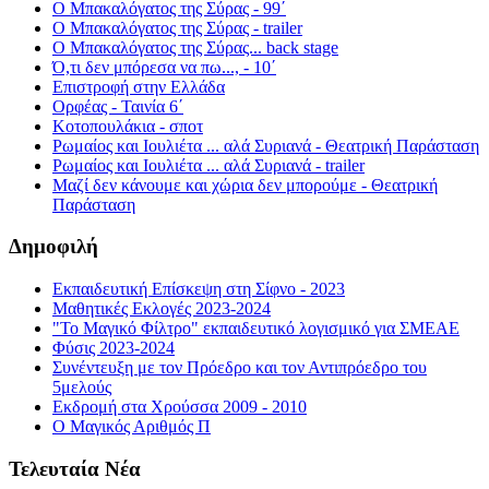
Ο Μπακαλόγατος της Σύρας - 99΄
Ο Μπακαλόγατος της Σύρας - trailer
Ο Μπακαλόγατος της Σύρας... back stage
Ό,τι δεν μπόρεσα να πω..., - 10΄
Επιστροφή στην Ελλάδα
Ορφέας - Ταινία 6΄
Κοτοπουλάκια - σποτ
Ρωμαίος και Ιουλιέτα ... αλά Συριανά - Θεατρική Παράσταση
Ρωμαίος και Ιουλιέτα ... αλά Συριανά - trailer
Μαζί δεν κάνουμε και χώρια δεν μπορούμε - Θεατρική
Παράσταση
Δημοφιλή
Εκπαιδευτική Επίσκεψη στη Σίφνο - 2023
Μαθητικές Εκλογές 2023-2024
"Το Μαγικό Φίλτρο" εκπαιδευτικό λογισμικό για ΣΜΕΑΕ
Φύσις 2023-2024
Συνέντευξη με τον Πρόεδρο και τον Αντιπρόεδρο του
5μελούς
Εκδρομή στα Χρούσσα 2009 - 2010
Ο Μαγικός Αριθμός Π
Τελευταία Νέα