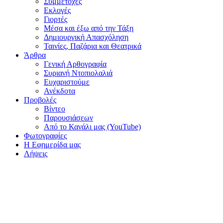
Συμμετοχές
Εκλογές
Γιορτές
Μέσα και έξω από την Τάξη
Δημιουργική Απασχόληση
Ταινίες, Παζάρια και Θεατρικά
Άρθρα
Γενική Αρθογραφία
Συριανή Ντοπιολαλιά
Ευχαριστούμε
Ανέκδοτα
Προβολές
Βίντεο
Παρουσιάσεων
Από το Κανάλι μας (YouTube)
Φωτογραφίες
Η Εφημερίδα μας
Λήψεις