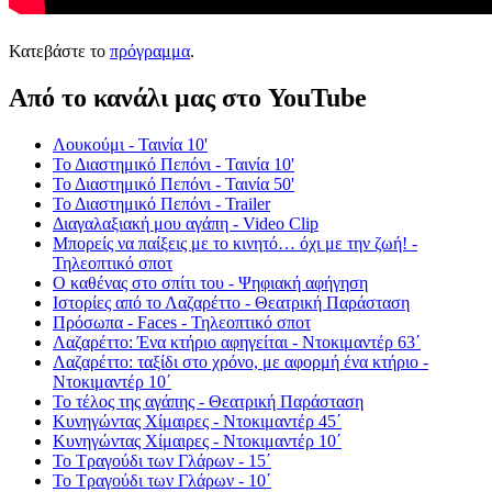
Κατεβάστε το
πρόγραμμα
.
Από το κανάλι μας στο YouTube
Λουκούμι - Ταινία 10'
Το Διαστημικό Πεπόνι - Ταινία 10'
Το Διαστημικό Πεπόνι - Ταινία 50'
Το Διαστημικό Πεπόνι - Trailer
Διαγαλαξιακή μου αγάπη - Video Clip
Μπορείς να παίξεις με το κινητό… όχι με την ζωή! -
Τηλεοπτικό σποτ
Ο καθένας στο σπίτι του - Ψηφιακή αφήγηση
Ιστορίες από το Λαζαρέττο - Θεατρική Παράσταση
Πρόσωπα - Faces - Τηλεοπτικό σποτ
Λαζαρέττο: Ένα κτήριο αφηγείται - Ντοκιμαντέρ 63΄
Λαζαρέττο: ταξίδι στο χρόνο, με αφορμή ένα κτήριο -
Ντοκιμαντέρ 10΄
Το τέλος της αγάπης - Θεατρική Παράσταση
Κυνηγώντας Χίμαιρες - Ντοκιμαντέρ 45΄
Κυνηγώντας Χίμαιρες - Ντοκιμαντέρ 10΄
Το Τραγούδι των Γλάρων - 15΄
Το Τραγούδι των Γλάρων - 10΄