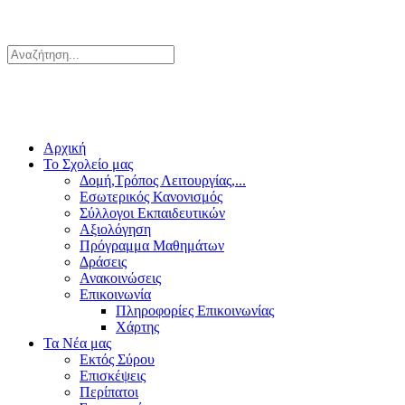
Αρχική
Το Σχολείο μας
Δομή,Τρόπος Λειτουργίας,...
Εσωτερικός Κανονισμός
Σύλλογοι Εκπαιδευτικών
Αξιολόγηση
Πρόγραμμα Μαθημάτων
Δράσεις
Ανακοινώσεις
Επικοινωνία
Πληροφορίες Επικοινωνίας
Χάρτης
Τα Νέα μας
Εκτός Σύρου
Επισκέψεις
Περίπατοι