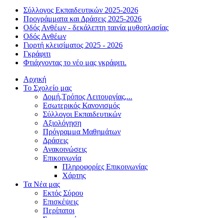
Σύλλογος Εκπαιδευτικών 2025-2026
Προγράμματα και Δράσεις 2025-2026
Οδός Ανθέων - δεκάλεπτη ταινία μυθοπλασίας
Οδός Ανθέων
Γιορτή κλεισίματος 2025 - 2026
Γκράφιτι
Φτιάχνοντας το νέο μας γκράφιτι.
Αρχική
Το Σχολείο μας
Δομή,Τρόπος Λειτουργίας,...
Εσωτερικός Κανονισμός
Σύλλογοι Εκπαιδευτικών
Αξιολόγηση
Πρόγραμμα Μαθημάτων
Δράσεις
Ανακοινώσεις
Επικοινωνία
Πληροφορίες Επικοινωνίας
Χάρτης
Τα Νέα μας
Εκτός Σύρου
Επισκέψεις
Περίπατοι