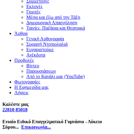
Συμμετοχές
Εκλογές
Γιορτές
Μέσα και έξω από την Τάξη
Δημιουργική Απασχόληση
Ταινίες, Παζάρια και Θεατρικά
Άρθρα
Γενική Αρθογραφία
Συριανή Ντοπιολαλιά
Ευχαριστούμε
Ανέκδοτα
Προβολές
Βίντεο
Παρουσιάσεων
Από το Κανάλι μας (YouTube)
Φωτογραφίες
Η Εφημερίδα μας
Λήψεις
Καλέστε μας
22810 85018
Ενιαίο Ειδικό Επαγγελματικό Γυμνάσιο - Λύκειο
Σύρου...
Επικοινωνία...