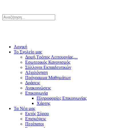
Αρχική
Το Σχολείο μας
Δομή,Τρόπος Λειτουργίας,...
Εσωτερικός Κανονισμός
Σύλλογοι Εκπαιδευτικών
Αξιολόγηση
Πρόγραμμα Μαθημάτων
Δράσεις
Ανακοινώσεις
Επικοινωνία
Πληροφορίες Επικοινωνίας
Χάρτης
Τα Νέα μας
Εκτός Σύρου
Επισκέψεις
Περίπατοι