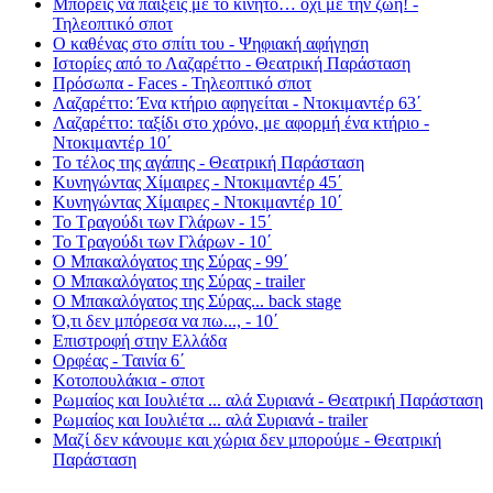
Μπορείς να παίξεις με το κινητό… όχι με την ζωή! -
Τηλεοπτικό σποτ
Ο καθένας στο σπίτι του - Ψηφιακή αφήγηση
Ιστορίες από το Λαζαρέττο - Θεατρική Παράσταση
Πρόσωπα - Faces - Τηλεοπτικό σποτ
Λαζαρέττο: Ένα κτήριο αφηγείται - Ντοκιμαντέρ 63΄
Λαζαρέττο: ταξίδι στο χρόνο, με αφορμή ένα κτήριο -
Ντοκιμαντέρ 10΄
Το τέλος της αγάπης - Θεατρική Παράσταση
Κυνηγώντας Χίμαιρες - Ντοκιμαντέρ 45΄
Κυνηγώντας Χίμαιρες - Ντοκιμαντέρ 10΄
Το Τραγούδι των Γλάρων - 15΄
Το Τραγούδι των Γλάρων - 10΄
Ο Μπακαλόγατος της Σύρας - 99΄
Ο Μπακαλόγατος της Σύρας - trailer
Ο Μπακαλόγατος της Σύρας... back stage
Ό,τι δεν μπόρεσα να πω..., - 10΄
Επιστροφή στην Ελλάδα
Ορφέας - Ταινία 6΄
Κοτοπουλάκια - σποτ
Ρωμαίος και Ιουλιέτα ... αλά Συριανά - Θεατρική Παράσταση
Ρωμαίος και Ιουλιέτα ... αλά Συριανά - trailer
Μαζί δεν κάνουμε και χώρια δεν μπορούμε - Θεατρική
Παράσταση