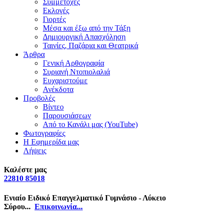
Συμμετοχές
Εκλογές
Γιορτές
Μέσα και έξω από την Τάξη
Δημιουργική Απασχόληση
Ταινίες, Παζάρια και Θεατρικά
Άρθρα
Γενική Αρθογραφία
Συριανή Ντοπιολαλιά
Ευχαριστούμε
Ανέκδοτα
Προβολές
Βίντεο
Παρουσιάσεων
Από το Κανάλι μας (YouTube)
Φωτογραφίες
Η Εφημερίδα μας
Λήψεις
Καλέστε μας
22810 85018
Ενιαίο Ειδικό Επαγγελματικό Γυμνάσιο - Λύκειο
Σύρου...
Επικοινωνία...