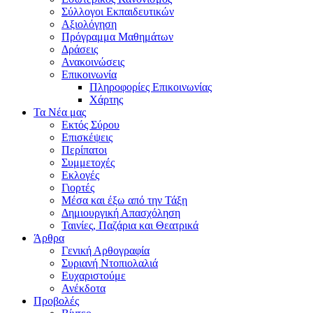
Σύλλογοι Εκπαιδευτικών
Αξιολόγηση
Πρόγραμμα Μαθημάτων
Δράσεις
Ανακοινώσεις
Επικοινωνία
Πληροφορίες Επικοινωνίας
Χάρτης
Τα Νέα μας
Εκτός Σύρου
Επισκέψεις
Περίπατοι
Συμμετοχές
Εκλογές
Γιορτές
Μέσα και έξω από την Τάξη
Δημιουργική Απασχόληση
Ταινίες, Παζάρια και Θεατρικά
Άρθρα
Γενική Αρθογραφία
Συριανή Ντοπιολαλιά
Ευχαριστούμε
Ανέκδοτα
Προβολές