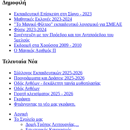
Δημοφιλή
Εκπαιδευτική Επίσκεψη στη Σίφνο - 2023
Μαθητικές Εκλογές 2023-2024
"Το Μαγικό Φίλτρο" εκπαιδευτικό λογισμικό για ΣΜΕΑΕ
Φύσις 2023-2024
Συνέντευξη με τον Πρόεδρο και τον Αντιπρόεδρο του
5μελούς
Εκδρομή στα Χρούσσα 2009 - 2010
Ο Μαγικός Αριθμός Π
Τελευταία Νέα
Σύλλογος Εκπαιδευτικών 2025-2026
Προγράμματα και Δράσεις 2025-2026
Οδός Ανθέων - δεκάλεπτη ταινία μυθοπλασίας
Οδός Ανθέων
Γιορτή κλεισίματος 2025 - 2026
Γκράφιτι
Φτιάχνοντας το νέο μας γκράφιτι.
Αρχική
Το Σχολείο μας
Δομή,Τρόπος Λειτουργίας,...
Εσωτερικός Κανονισμός