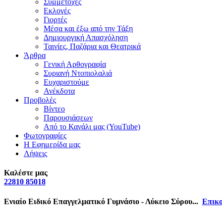
Συμμετοχές
Εκλογές
Γιορτές
Μέσα και έξω από την Τάξη
Δημιουργική Απασχόληση
Ταινίες, Παζάρια και Θεατρικά
Άρθρα
Γενική Αρθογραφία
Συριανή Ντοπιολαλιά
Ευχαριστούμε
Ανέκδοτα
Προβολές
Βίντεο
Παρουσιάσεων
Από το Κανάλι μας (YouTube)
Φωτογραφίες
Η Εφημερίδα μας
Λήψεις
Καλέστε μας
22810 85018
Ενιαίο Ειδικό Επαγγελματικό Γυμνάσιο - Λύκειο Σύρου...
Επικο