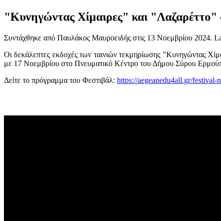
"Κυνηγώντας Χίμαιρες" και "Λαζαρέττο" σ
Συντάχθηκε από Παυλάκος Μαυροειδής στις
13 Νοεμβρίου 2024
. L
Οι δεκάλεπτες εκδοχές των ταινιών τεκμηρίωσης "Κυνηγώντας Χίμαι
με 17 Νοεμβρίου στο Πνευματικό Κέντρο του Δήμου Σύρου Ερμούπολη
Δείτε το πρόγραμμα του Φεστιβάλ:
https://aegeanedu4all.gr/festival-n