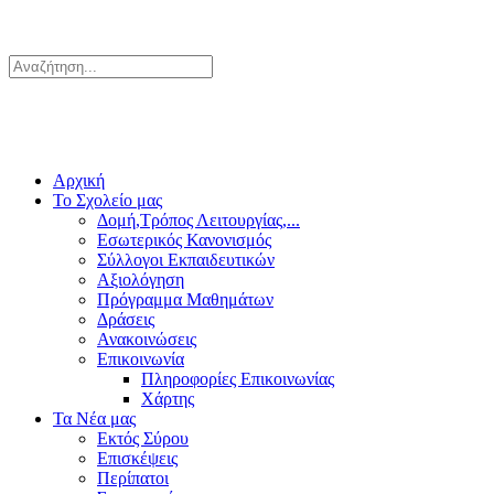
Αρχική
Το Σχολείο μας
Δομή,Τρόπος Λειτουργίας,...
Εσωτερικός Κανονισμός
Σύλλογοι Εκπαιδευτικών
Αξιολόγηση
Πρόγραμμα Μαθημάτων
Δράσεις
Ανακοινώσεις
Επικοινωνία
Πληροφορίες Επικοινωνίας
Χάρτης
Τα Νέα μας
Εκτός Σύρου
Επισκέψεις
Περίπατοι