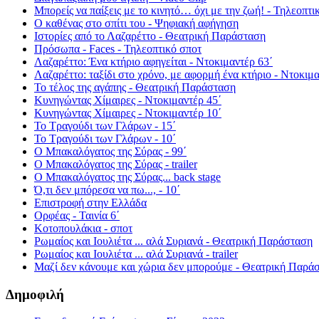
Μπορείς να παίξεις με το κινητό… όχι με την ζωή! - Τηλεοπτι
Ο καθένας στο σπίτι του - Ψηφιακή αφήγηση
Ιστορίες από το Λαζαρέττο - Θεατρική Παράσταση
Πρόσωπα - Faces - Τηλεοπτικό σποτ
Λαζαρέττο: Ένα κτήριο αφηγείται - Ντοκιμαντέρ 63΄
Λαζαρέττο: ταξίδι στο χρόνο, με αφορμή ένα κτήριο - Ντοκιμα
Το τέλος της αγάπης - Θεατρική Παράσταση
Κυνηγώντας Χίμαιρες - Ντοκιμαντέρ 45΄
Κυνηγώντας Χίμαιρες - Ντοκιμαντέρ 10΄
Το Τραγούδι των Γλάρων - 15΄
Το Τραγούδι των Γλάρων - 10΄
Ο Μπακαλόγατος της Σύρας - 99΄
Ο Μπακαλόγατος της Σύρας - trailer
Ο Μπακαλόγατος της Σύρας... back stage
Ό,τι δεν μπόρεσα να πω..., - 10΄
Επιστροφή στην Ελλάδα
Ορφέας - Ταινία 6΄
Κοτοπουλάκια - σποτ
Ρωμαίος και Ιουλιέτα ... αλά Συριανά - Θεατρική Παράσταση
Ρωμαίος και Ιουλιέτα ... αλά Συριανά - trailer
Μαζί δεν κάνουμε και χώρια δεν μπορούμε - Θεατρική Παρά
Δημοφιλή