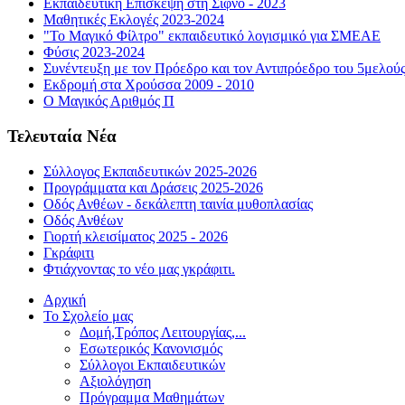
Εκπαιδευτική Επίσκεψη στη Σίφνο - 2023
Μαθητικές Εκλογές 2023-2024
"Το Μαγικό Φίλτρο" εκπαιδευτικό λογισμικό για ΣΜΕΑΕ
Φύσις 2023-2024
Συνέντευξη με τον Πρόεδρο και τον Αντιπρόεδρο του 5μελού
Εκδρομή στα Χρούσσα 2009 - 2010
Ο Μαγικός Αριθμός Π
Τελευταία Νέα
Σύλλογος Εκπαιδευτικών 2025-2026
Προγράμματα και Δράσεις 2025-2026
Οδός Ανθέων - δεκάλεπτη ταινία μυθοπλασίας
Οδός Ανθέων
Γιορτή κλεισίματος 2025 - 2026
Γκράφιτι
Φτιάχνοντας το νέο μας γκράφιτι.
Αρχική
Το Σχολείο μας
Δομή,Τρόπος Λειτουργίας,...
Εσωτερικός Κανονισμός
Σύλλογοι Εκπαιδευτικών
Αξιολόγηση
Πρόγραμμα Μαθημάτων