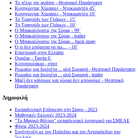
Το τέλος της αγάπης - Θεατρική Παράσταση
Κυνηγώντας Χίμαιρες - Ντοκιμαντέρ 45΄
Κυνηγώντας Χίμαιρες - Ντοκιμαντέρ 10΄
Το Τραγούδι των Γλάρων - 15΄
Το Τραγούδι των Γλάρων - 10΄
Ο Μπακαλόγατος της Σύρας - 99΄
Ο Μπακαλόγατος της Σύρας - trailer
Ο Μπακαλόγατος της Σύρας... back stage
Ό,τι δεν μπόρεσα να πω..., - 10΄
Επιστροφή στην Ελλάδα
Ορφέας - Ταινία 6΄
Κοτοπουλάκια - σποτ
Ρωμαίος και Ιουλιέτα ... αλά Συριανά - Θεατρική Παράσταση
Ρωμαίος και Ιουλιέτα ... αλά Συριανά - trailer
Μαζί δεν κάνουμε και χώρια δεν μπορούμε - Θεατρική
Παράσταση
Δημοφιλή
Εκπαιδευτική Επίσκεψη στη Σίφνο - 2023
Μαθητικές Εκλογές 2023-2024
"Το Μαγικό Φίλτρο" εκπαιδευτικό λογισμικό για ΣΜΕΑΕ
Φύσις 2023-2024
Συνέντευξη με τον Πρόεδρο και τον Αντιπρόεδρο του
5μελούς