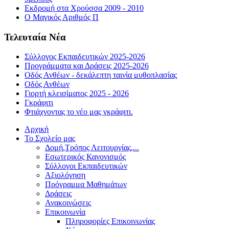
Εκδρομή στα Χρούσσα 2009 - 2010
Ο Μαγικός Αριθμός Π
Τελευταία Νέα
Σύλλογος Εκπαιδευτικών 2025-2026
Προγράμματα και Δράσεις 2025-2026
Οδός Ανθέων - δεκάλεπτη ταινία μυθοπλασίας
Οδός Ανθέων
Γιορτή κλεισίματος 2025 - 2026
Γκράφιτι
Φτιάχνοντας το νέο μας γκράφιτι.
Αρχική
Το Σχολείο μας
Δομή,Τρόπος Λειτουργίας,...
Εσωτερικός Κανονισμός
Σύλλογοι Εκπαιδευτικών
Αξιολόγηση
Πρόγραμμα Μαθημάτων
Δράσεις
Ανακοινώσεις
Επικοινωνία
Πληροφορίες Επικοινωνίας