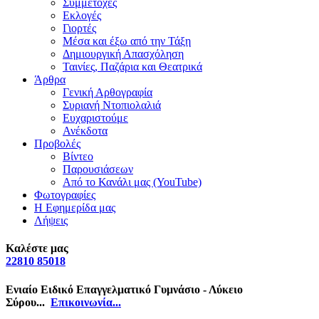
Συμμετοχές
Εκλογές
Γιορτές
Μέσα και έξω από την Τάξη
Δημιουργική Απασχόληση
Ταινίες, Παζάρια και Θεατρικά
Άρθρα
Γενική Αρθογραφία
Συριανή Ντοπιολαλιά
Ευχαριστούμε
Ανέκδοτα
Προβολές
Βίντεο
Παρουσιάσεων
Από το Κανάλι μας (YouTube)
Φωτογραφίες
Η Εφημερίδα μας
Λήψεις
Καλέστε μας
22810 85018
Ενιαίο Ειδικό Επαγγελματικό Γυμνάσιο - Λύκειο
Σύρου...
Επικοινωνία...