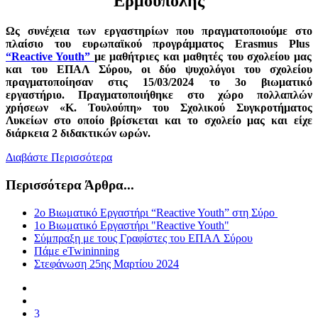
Ερμούπολης
Ως συνέχεια των εργαστηρίων που πραγματοποιούμε στο
πλαίσιο του ευρωπαϊκού προγράμματος Erasmus Plus
“Reactive Youth”
με μαθήτριες και μαθητές του σχολείου μας
και του ΕΠΑΛ Σύρου, οι δύο ψυχολόγοι του σχολείου
πραγματοποίησαν στις 15/03/2024 το 3ο βιωματικό
εργαστήριο. Πραγματοποιήθηκε στο χώρο πολλαπλών
χρήσεων «Κ. Τουλούπη» του Σχολικού Συγκροτήματος
Λυκείων στο οποίο βρίσκεται και το σχολείο μας και είχε
διάρκεια 2 διδακτικών ωρών.
Διαβάστε Περισσότερα
Περισσότερα Άρθρα...
2ο Βιωματικό Εργαστήρι “Reactive Youth” στη Σύρο
1ο Βιωματικό Εργαστήρι "Reactive Youth"
Σύμπραξη με τους Γραφίστες του ΕΠΑΛ Σύρου
Πάμε eTwininning
Στεφάνωση 25ης Μαρτίου 2024
3