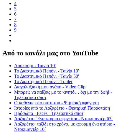
4
5
6
7
8
9
Από το κανάλι μας στο YouTube
Λουκούμι - Ταινία 10'
Το Διαστημικό Πεπόνι - Ταινία 10'
Το Διαστημικό Πεπόνι - Ταινία 50'
Το Διαστημικό Πεπόνι - Trailer
Διαγαλαξιακή μου αγάπη - Video Clip
Μπορείς να παίξεις με το κινητό… όχι με την ζωή! -
Τηλεοπτικό σποτ
Ο καθένας στο σπίτι του - Ψηφιακή αφήγηση
Ιστορίες από το Λαζαρέττο - Θεατρική Παράσταση
Πρόσωπα - Faces - Τηλεοπτικό σποτ
Λαζαρέττο: Ένα κτήριο αφηγείται - Ντοκιμαντέρ 63΄
Λαζαρέττο: ταξίδι στο χρόνο, με αφορμή ένα κτήριο -
Ντοκιμαντέρ 10΄