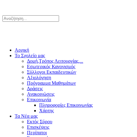
Αρχική
Το Σχολείο μας
Δομή,Τρόπος Λειτουργίας,...
Εσωτερικός Κανονισμός
Σύλλογοι Εκπαιδευτικών
Αξιολόγηση
Πρόγραμμα Μαθημάτων
Δράσεις
Ανακοινώσεις
Επικοινωνία
Πληροφορίες Επικοινωνίας
Χάρτης
Τα Νέα μας
Εκτός Σύρου
Επισκέψεις
Περίπατοι