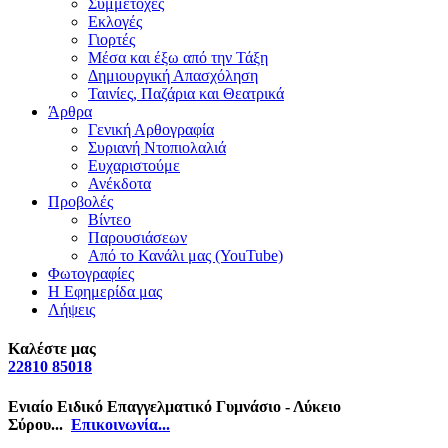
Συμμετοχές
Εκλογές
Γιορτές
Μέσα και έξω από την Τάξη
Δημιουργική Απασχόληση
Ταινίες, Παζάρια και Θεατρικά
Άρθρα
Γενική Αρθογραφία
Συριανή Ντοπιολαλιά
Ευχαριστούμε
Ανέκδοτα
Προβολές
Βίντεο
Παρουσιάσεων
Από το Κανάλι μας (YouTube)
Φωτογραφίες
Η Εφημερίδα μας
Λήψεις
Καλέστε μας
22810 85018
Ενιαίο Ειδικό Επαγγελματικό Γυμνάσιο - Λύκειο
Σύρου...
Επικοινωνία...