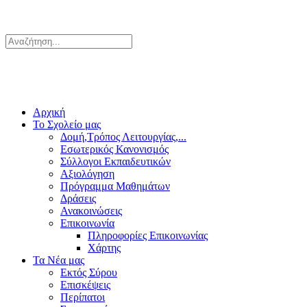
Αρχική
Το Σχολείο μας
Δομή,Τρόπος Λειτουργίας,...
Εσωτερικός Κανονισμός
Σύλλογοι Εκπαιδευτικών
Αξιολόγηση
Πρόγραμμα Μαθημάτων
Δράσεις
Ανακοινώσεις
Επικοινωνία
Πληροφορίες Επικοινωνίας
Χάρτης
Τα Νέα μας
Εκτός Σύρου
Επισκέψεις
Περίπατοι