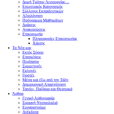
Δομή,Τρόπος Λειτουργίας,...
Εσωτερικός Κανονισμός
Σύλλογοι Εκπαιδευτικών
Αξιολόγηση
Πρόγραμμα Μαθημάτων
Δράσεις
Ανακοινώσεις
Επικοινωνία
Πληροφορίες Επικοινωνίας
Χάρτης
Τα Νέα μας
Εκτός Σύρου
Επισκέψεις
Περίπατοι
Συμμετοχές
Εκλογές
Γιορτές
Μέσα και έξω από την Τάξη
Δημιουργική Απασχόληση
Ταινίες, Παζάρια και Θεατρικά
Άρθρα
Γενική Αρθογραφία
Συριανή Ντοπιολαλιά
Ευχαριστούμε
Ανέκδοτα