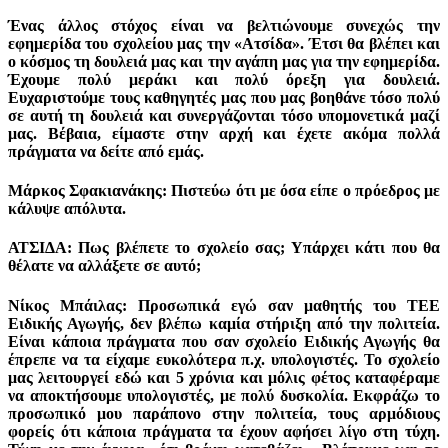
Ένας άλλος στόχος είναι να βελτιώνουμε συνεχώς την
εφημερίδα του σχολείου μας την «Ατσίδα». Έτσι θα βλέπει και
ο κόσμος τη δουλειά μας και την αγάπη μας για την εφημερίδα.
Έχουμε πολύ μεράκι και πολύ όρεξη για δουλειά.
Ευχαριστούμε τους καθηγητές μας που μας βοηθάνε τόσο πολύ
σε αυτή τη δουλειά και συνεργάζονται τόσο υπομονετικά μαζί
μας. Βέβαια, είμαστε στην αρχή και έχετε ακόμα πολλά
πράγματα να δείτε από εμάς.
Μάρκος Σφακιανάκης: Πιστεύω ότι με όσα είπε ο πρόεδρος με
κάλυψε απόλυτα.
ΑΤΣΙΔΑ: Πως βλέπετε το σχολείο σας; Υπάρχει κάτι που θα
θέλατε να αλλάξετε σε αυτό;
Νίκος Μπάιλας: Προσωπικά εγώ σαν μαθητής του ΤΕΕ
Ειδικής Αγωγής, δεν βλέπω καμία στήριξη από την πολιτεία.
Είναι κάποια πράγματα που σαν σχολείο Ειδικής Αγωγής θα
έπρεπε να τα είχαμε ευκολότερα π.χ. υπολογιστές. Το σχολείο
μας λειτουργεί εδώ και 5 χρόνια και μόλις φέτος καταφέραμε
να αποκτήσουμε υπολογιστές, με πολύ δυσκολία. Εκφράζω το
προσωπικό μου παράπονο στην πολιτεία, τους αρμόδιους
φορείς ότι κάποια πράγματα τα έχουν αφήσει λίγο στη τύχη.