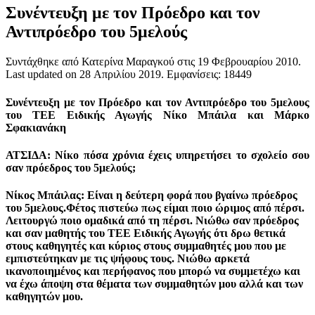
Συνέντευξη με τον Πρόεδρο και τον
Αντιπρόεδρο του 5μελούς
Συντάχθηκε από Κατερίνα Μαραγκού στις
19 Φεβρουαρίου 2010
.
Last updated on
28 Απριλίου 2019
. Εμφανίσεις: 18449
Συνέντευξη με τον Πρόεδρο και τον Αντιπρόεδρο του 5μελους
του ΤΕΕ Ειδικής Αγωγής Νίκο Μπάιλα και Μάρκο
Σφακιανάκη
ΑΤΣΙΔΑ: Νίκο πόσα χρόνια έχεις υπηρετήσει το σχολείο σου
σαν πρόεδρος του 5μελούς;
Νίκος Μπάιλας: Είναι η δεύτερη φορά που βγαίνω πρόεδρος
του 5μελους.Φέτος πιστεύω πως είμαι ποιο ώριμος από πέρσι.
Λειτουργώ ποιο ομαδικά από τη πέρσι. Νιώθω σαν πρόεδρος
και σαν μαθητής του ΤΕΕ Ειδικής Αγωγής ότι δρω θετικά
στους καθηγητές και κύριος στους συμμαθητές μου που με
εμπιστεύτηκαν με τις ψήφους τους. Νιώθω αρκετά
ικανοποιημένος και περήφανος που μπορώ να συμμετέχω και
να έχω άποψη στα θέματα των συμμαθητών μου αλλά και των
καθηγητών μου.