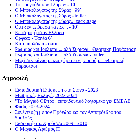
Το Τραγούδι των Γλάρων - 10΄
Ο Μπακαλόγατος της Σύρας - 99΄
Ο Μπακαλόγατος της Σύρας - trailer
Ο Μπακαλόγατος της Σύρας... back stage
Ό,τι δεν μπόρεσα να πω..., - 10΄
Επιστροφή στην Ελλάδα
Ορφέας - Ταινία 6΄
Κοτοπουλάκια - σποτ
Ρωμαίος και Ιουλιέτα ... αλά Συριανά - Θεατρική Παράσταση
Ρωμαίος και Ιουλιέτα ... αλά Συριανά - trailer
Μαζί δεν κάνουμε και χώρια δεν μπορούμε - Θεατρική
Παράσταση
Δημοφιλή
Εκπαιδευτική Επίσκεψη στη Σίφνο - 2023
Μαθητικές Εκλογές 2023-2024
"Το Μαγικό Φίλτρο" εκπαιδευτικό λογισμικό για ΣΜΕΑΕ
Φύσις 2023-2024
Συνέντευξη με τον Πρόεδρο και τον Αντιπρόεδρο του
5μελούς
Εκδρομή στα Χρούσσα 2009 - 2010
Ο Μαγικός Αριθμός Π