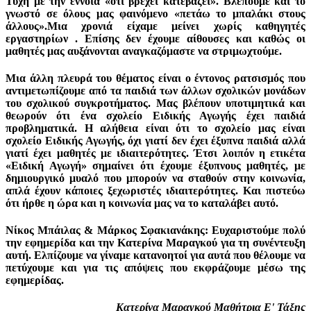
Τύχη με την έννοια «ότι βρέχει κατεβάζει». Βλέπουμε και το
γνωστό σε όλους μας φαινόμενο «πετάω το μπαλάκι στους
άλλους».Μια χρονιά είχαμε μείνει χωρίς καθηγητές
εργαστηρίων . Επίσης δεν έχουμε αίθουσες και καθώς οι
μαθητές μας αυξάνονται αναγκαζόμαστε να στριμωχτούμε.
Μια άλλη πλευρά του θέματος είναι ο έντονος ρατσισμός που
αντιμετωπίζουμε από τα παιδιά των άλλων σχολικών μονάδων
του σχολικού συγκροτήματος. Μας βλέπουν υποτιμητικά και
θεωρούν ότι ένα σχολείο Ειδικής Αγωγής έχει παιδιά
προβληματικά. Η αλήθεια είναι ότι το σχολείο μας είναι
σχολείο Ειδικής Αγωγής, όχι γιατί δεν έχει έξυπνα παιδιά αλλά
γιατί έχει μαθητές με ιδιαιτερότητες. Έτσι λοιπόν η ετικέτα
«Ειδική Αγωγή» σημαίνει ότι έχουμε έξυπνους μαθητές, με
δημιουργικό μυαλό που μπορούν να σταθούν στην κοινωνία,
απλά έχουν κάποιες ξεχωριστές ιδιαιτερότητες. Και πιστεύω
ότι ήρθε η ώρα και η κοινωνία μας να το καταλάβει αυτό.
Νίκος Μπάιλας & Μάρκος Σφακιανάκης: Ευχαριστούμε πολύ
την εφημερίδα και την Κατερίνα Μαραγκού για τη συνέντευξη
αυτή. Ελπίζουμε να γίναμε κατανοητοί για αυτά που θέλουμε να
πετύχουμε και για τις απόψεις που εκφράζουμε μέσω της
εφημερίδας.
Κατερίνα Μαραγκού Μαθήτρια Ε' Τάξης