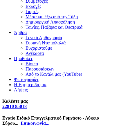
Συμμετοχές
Εκλογές
Γιορτές
Μέσα και έξω από την Τάξη
Δημιουργική Απασχόληση
Ταινίες, Παζάρια και Θεατρικά
Άρθρα
Γενική Αρθογραφία
Συριανή Ντοπιολαλιά
Ευχαριστούμε
Ανέκδοτα
Προβολές
Βίντεο
Παρουσιάσεων
Από το Κανάλι μας (YouTube)
Φωτογραφίες
Η Εφημερίδα μας
Λήψεις
Καλέστε μας
22810 85018
Ενιαίο Ειδικό Επαγγελματικό Γυμνάσιο - Λύκειο
Σύρου...
Επικοινωνία...