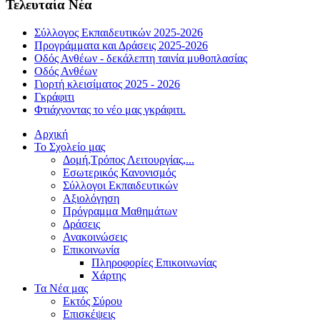
Τελευταία Νέα
Σύλλογος Εκπαιδευτικών 2025-2026
Προγράμματα και Δράσεις 2025-2026
Οδός Ανθέων - δεκάλεπτη ταινία μυθοπλασίας
Οδός Ανθέων
Γιορτή κλεισίματος 2025 - 2026
Γκράφιτι
Φτιάχνοντας το νέο μας γκράφιτι.
Αρχική
Το Σχολείο μας
Δομή,Τρόπος Λειτουργίας,...
Εσωτερικός Κανονισμός
Σύλλογοι Εκπαιδευτικών
Αξιολόγηση
Πρόγραμμα Μαθημάτων
Δράσεις
Ανακοινώσεις
Επικοινωνία
Πληροφορίες Επικοινωνίας
Χάρτης
Τα Νέα μας
Εκτός Σύρου
Επισκέψεις