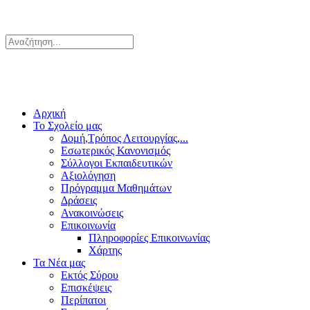
Αρχική
Το Σχολείο μας
Δομή,Τρόπος Λειτουργίας,...
Εσωτερικός Κανονισμός
Σύλλογοι Εκπαιδευτικών
Αξιολόγηση
Πρόγραμμα Μαθημάτων
Δράσεις
Ανακοινώσεις
Επικοινωνία
Πληροφορίες Επικοινωνίας
Χάρτης
Τα Νέα μας
Εκτός Σύρου
Επισκέψεις
Περίπατοι