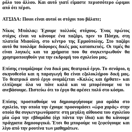
ρόλο του άλλου. Και αυτό γιατί είμαστε περισσότερο ώριμοι
από ότι πέρσι.
ΑΤΣΙΔΑ: Ποιοι είναι αυτοί οι στόχοι που βάλατε;
Νίκος Μπάιλας: Έχουμε πολλούς στόχους. Ένας πρώτος
στόχος είναι να κάνουμε ένα παζάρι, πριν το Πάσχα, στη
πλατεία Μιαούλη, στο κέντρο της Ερμούπολης. Στο παζάρι
αυτό θα πουλάμε διάφορες δικές μας κατασκευές. Οι τιμές θα
είναι λογικές και τα χρήματα που θα συγκεντρωθούν θα
χρησιμοποιηθούν για την εκδρομή του σχολείου μας.
Επίσης ετοιμάζουμε ένα δικό μας θεατρικό έργο. Το σενάριο, η
σκηνοθεσία και η παραγωγή θα είναι εξολοκλήρου δική μας.
Το θεατρικό αυτό έργο ονομάζεται «Καλώς και ήρθατε» και
ελπίζουμε όλα να πάνε καλά και να μπορέσουμε να το
ανεβάσουμε. Πιστεύω ότι το έργο θα αρέσει πολύ στο κόσμο.
Επίσης προσπαθούμε να δημιουργήσουμε μια ομάδα στο
σχολείο, την οποία την έχουμε προονομάσει «ώρα χαράς» στην
οποία θα συγκεντρωνόμαστε στη μεγάλη αίθουσα του σχολείου
μία ώρα την εβδομάδα (όχι πάντα την ίδια) και θα κάνουμε
πράγματα δημιουργικά. Έτσι θα μπορούμε να ξεφεύγουμε και
λίγο από την ρουτίνα των μαθημάτων.