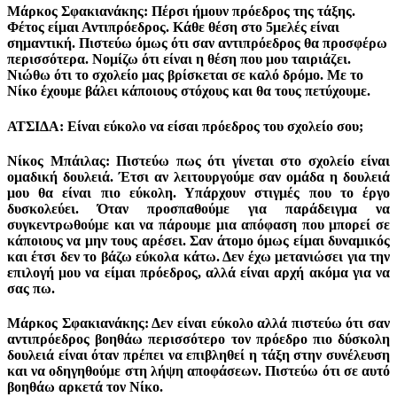
Μάρκος Σφακιανάκης: Πέρσι ήμουν πρόεδρος της τάξης.
Φέτος είμαι Αντιπρόεδρος. Κάθε θέση στο 5μελές είναι
σημαντική. Πιστεύω όμως ότι σαν αντιπρόεδρος θα προσφέρω
περισσότερα. Νομίζω ότι είναι η θέση που μου ταιριάζει.
Νιώθω ότι το σχολείο μας βρίσκεται σε καλό δρόμο. Με το
Νίκο έχουμε βάλει κάποιους στόχους και θα τους πετύχουμε.
ΑΤΣΙΔΑ: Είναι εύκολο να είσαι πρόεδρος του σχολείο σου;
Νίκος Μπάιλας: Πιστεύω πως ότι γίνεται στο σχολείο είναι
ομαδική δουλειά. Έτσι αν λειτουργούμε σαν ομάδα η δουλειά
μου θα είναι πιο εύκολη. Υπάρχουν στιγμές που το έργο
δυσκολεύει. Όταν προσπαθούμε για παράδειγμα να
συγκεντρωθούμε και να πάρουμε μια απόφαση που μπορεί σε
κάποιους να μην τους αρέσει. Σαν άτομο όμως είμαι δυναμικός
και έτσι δεν το βάζω εύκολα κάτω. Δεν έχω μετανιώσει για την
επιλογή μου να είμαι πρόεδρος, αλλά είναι αρχή ακόμα για να
σας πω.
Μάρκος Σφακιανάκης: Δεν είναι εύκολο αλλά πιστεύω ότι σαν
αντιπρόεδρος βοηθάω περισσότερο τον πρόεδρο πιο δύσκολη
δουλειά είναι όταν πρέπει να επιβληθεί η τάξη στην συνέλευση
και να οδηγηθούμε στη λήψη αποφάσεων. Πιστεύω ότι σε αυτό
βοηθάω αρκετά τον Νίκο.