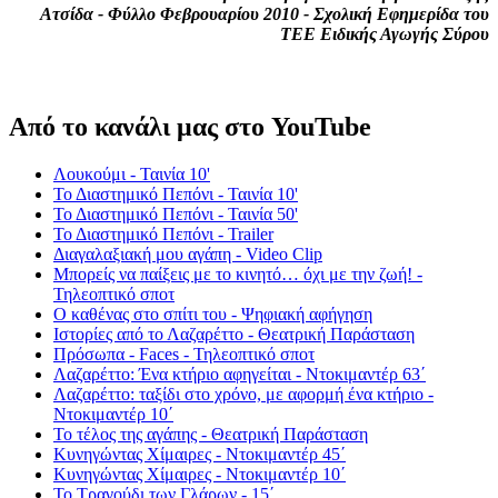
Ατσίδα - Φύλλο Φεβρουαρίου 2010 - Σχολική Εφημερίδα του
ΤΕΕ Ειδικής Αγωγής Σύρου
Από το κανάλι μας στο YouTube
Λουκούμι - Ταινία 10'
Το Διαστημικό Πεπόνι - Ταινία 10'
Το Διαστημικό Πεπόνι - Ταινία 50'
Το Διαστημικό Πεπόνι - Trailer
Διαγαλαξιακή μου αγάπη - Video Clip
Μπορείς να παίξεις με το κινητό… όχι με την ζωή! -
Τηλεοπτικό σποτ
Ο καθένας στο σπίτι του - Ψηφιακή αφήγηση
Ιστορίες από το Λαζαρέττο - Θεατρική Παράσταση
Πρόσωπα - Faces - Τηλεοπτικό σποτ
Λαζαρέττο: Ένα κτήριο αφηγείται - Ντοκιμαντέρ 63΄
Λαζαρέττο: ταξίδι στο χρόνο, με αφορμή ένα κτήριο -
Ντοκιμαντέρ 10΄
Το τέλος της αγάπης - Θεατρική Παράσταση
Κυνηγώντας Χίμαιρες - Ντοκιμαντέρ 45΄
Κυνηγώντας Χίμαιρες - Ντοκιμαντέρ 10΄
Το Τραγούδι των Γλάρων - 15΄