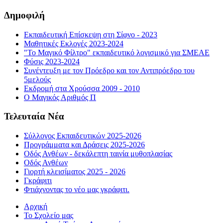
Δημοφιλή
Εκπαιδευτική Επίσκεψη στη Σίφνο - 2023
Μαθητικές Εκλογές 2023-2024
"Το Μαγικό Φίλτρο" εκπαιδευτικό λογισμικό για ΣΜΕΑΕ
Φύσις 2023-2024
Συνέντευξη με τον Πρόεδρο και τον Αντιπρόεδρο του
5μελούς
Εκδρομή στα Χρούσσα 2009 - 2010
Ο Μαγικός Αριθμός Π
Τελευταία Νέα
Σύλλογος Εκπαιδευτικών 2025-2026
Προγράμματα και Δράσεις 2025-2026
Οδός Ανθέων - δεκάλεπτη ταινία μυθοπλασίας
Οδός Ανθέων
Γιορτή κλεισίματος 2025 - 2026
Γκράφιτι
Φτιάχνοντας το νέο μας γκράφιτι.
Αρχική
Το Σχολείο μας