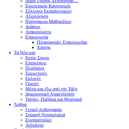
Δομή,Τρόπος Λειτουργίας,...
Εσωτερικός Κανονισμός
Σύλλογοι Εκπαιδευτικών
Αξιολόγηση
Πρόγραμμα Μαθημάτων
Δράσεις
Ανακοινώσεις
Επικοινωνία
Πληροφορίες Επικοινωνίας
Χάρτης
Τα Νέα μας
Εκτός Σύρου
Επισκέψεις
Περίπατοι
Συμμετοχές
Εκλογές
Γιορτές
Μέσα και έξω από την Τάξη
Δημιουργική Απασχόληση
Ταινίες, Παζάρια και Θεατρικά
Άρθρα
Γενική Αρθογραφία
Συριανή Ντοπιολαλιά
Ευχαριστούμε
Ανέκδοτα