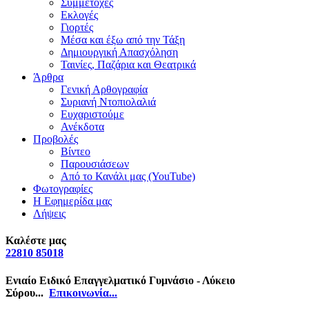
Συμμετοχές
Εκλογές
Γιορτές
Μέσα και έξω από την Τάξη
Δημιουργική Απασχόληση
Ταινίες, Παζάρια και Θεατρικά
Άρθρα
Γενική Αρθογραφία
Συριανή Ντοπιολαλιά
Ευχαριστούμε
Ανέκδοτα
Προβολές
Βίντεο
Παρουσιάσεων
Από το Κανάλι μας (YouTube)
Φωτογραφίες
Η Εφημερίδα μας
Λήψεις
Καλέστε μας
22810 85018
Ενιαίο Ειδικό Επαγγελματικό Γυμνάσιο - Λύκειο
Σύρου...
Επικοινωνία...