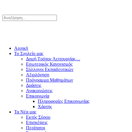
Αρχική
Το Σχολείο μας
Δομή,Τρόπος Λειτουργίας,...
Εσωτερικός Κανονισμός
Σύλλογοι Εκπαιδευτικών
Αξιολόγηση
Πρόγραμμα Μαθημάτων
Δράσεις
Ανακοινώσεις
Επικοινωνία
Πληροφορίες Επικοινωνίας
Χάρτης
Τα Νέα μας
Εκτός Σύρου
Επισκέψεις
Περίπατοι