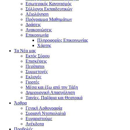
Εσωτερικός Κανονισμός
Σύλλογοι Εκπαιδευτικών
Αξιολόγηση
Πρόγραμμα Μαθημάτων
Δράσεις
Ανακοινώσεις
Επικοινωνία
Πληροφορίες Επικοινωνίας
Χάρτης
Τα Νέα μας
Εκτός Σύρου
Επισκέψεις
Περίπατοι
Συμμετοχές
Εκλογές
Γιορτές
Μέσα και έξω από την Τάξη
Δημιουργική Απασχόληση
Ταινίες, Παζάρια και Θεατρικά
Άρθρα
Γενική Αρθογραφία
Συριανή Ντοπιολαλιά
Ευχαριστούμε
Ανέκδοτα
Προβολές