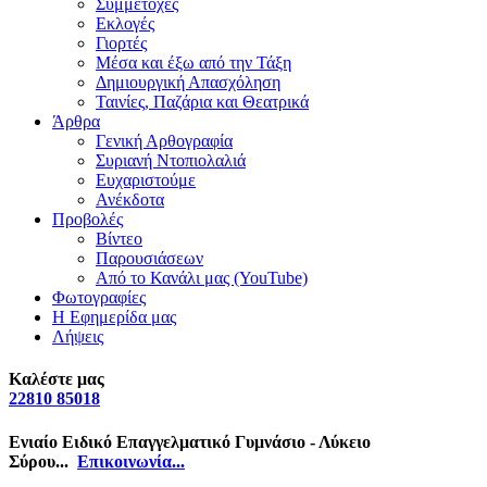
Συμμετοχές
Εκλογές
Γιορτές
Μέσα και έξω από την Τάξη
Δημιουργική Απασχόληση
Ταινίες, Παζάρια και Θεατρικά
Άρθρα
Γενική Αρθογραφία
Συριανή Ντοπιολαλιά
Ευχαριστούμε
Ανέκδοτα
Προβολές
Βίντεο
Παρουσιάσεων
Από το Κανάλι μας (YouTube)
Φωτογραφίες
Η Εφημερίδα μας
Λήψεις
Καλέστε μας
22810 85018
Ενιαίο Ειδικό Επαγγελματικό Γυμνάσιο - Λύκειο
Σύρου...
Επικοινωνία...