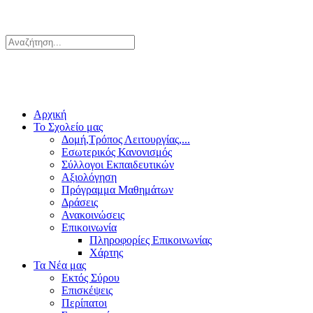
Αρχική
Το Σχολείο μας
Δομή,Τρόπος Λειτουργίας,...
Εσωτερικός Κανονισμός
Σύλλογοι Εκπαιδευτικών
Αξιολόγηση
Πρόγραμμα Μαθημάτων
Δράσεις
Ανακοινώσεις
Επικοινωνία
Πληροφορίες Επικοινωνίας
Χάρτης
Τα Νέα μας
Εκτός Σύρου
Επισκέψεις
Περίπατοι