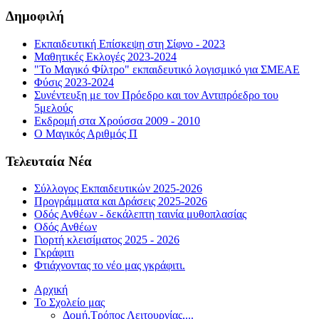
Δημοφιλή
Εκπαιδευτική Επίσκεψη στη Σίφνο - 2023
Μαθητικές Εκλογές 2023-2024
"Το Μαγικό Φίλτρο" εκπαιδευτικό λογισμικό για ΣΜΕΑΕ
Φύσις 2023-2024
Συνέντευξη με τον Πρόεδρο και τον Αντιπρόεδρο του
5μελούς
Εκδρομή στα Χρούσσα 2009 - 2010
Ο Μαγικός Αριθμός Π
Τελευταία Νέα
Σύλλογος Εκπαιδευτικών 2025-2026
Προγράμματα και Δράσεις 2025-2026
Οδός Ανθέων - δεκάλεπτη ταινία μυθοπλασίας
Οδός Ανθέων
Γιορτή κλεισίματος 2025 - 2026
Γκράφιτι
Φτιάχνοντας το νέο μας γκράφιτι.
Αρχική
Το Σχολείο μας
Δομή,Τρόπος Λειτουργίας,...