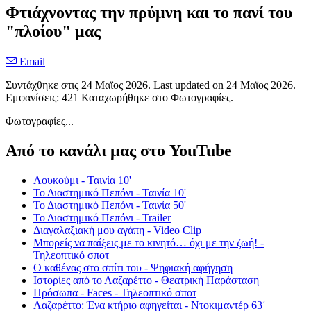
Φτιάχνοντας την πρύμνη και το πανί του
"πλοίου" μας
Email
Συντάχθηκε στις
24 Μαϊος 2026
. Last updated on
24 Μαϊος 2026
.
Εμφανίσεις: 421 Καταχωρήθηκε στο Φωτογραφίες.
Φωτογραφίες...
Από το κανάλι μας στο YouTube
Λουκούμι - Ταινία 10'
Το Διαστημικό Πεπόνι - Ταινία 10'
Το Διαστημικό Πεπόνι - Ταινία 50'
Το Διαστημικό Πεπόνι - Trailer
Διαγαλαξιακή μου αγάπη - Video Clip
Μπορείς να παίξεις με το κινητό… όχι με την ζωή! -
Τηλεοπτικό σποτ
Ο καθένας στο σπίτι του - Ψηφιακή αφήγηση
Ιστορίες από το Λαζαρέττο - Θεατρική Παράσταση
Πρόσωπα - Faces - Τηλεοπτικό σποτ
Λαζαρέττο: Ένα κτήριο αφηγείται - Ντοκιμαντέρ 63΄