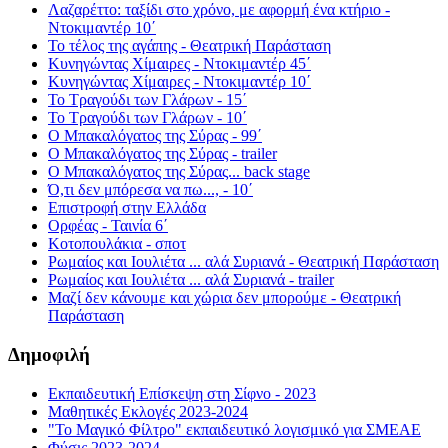
Λαζαρέττο: ταξίδι στο χρόνο, με αφορμή ένα κτήριο -
Ντοκιμαντέρ 10΄
Το τέλος της αγάπης - Θεατρική Παράσταση
Κυνηγώντας Χίμαιρες - Ντοκιμαντέρ 45΄
Κυνηγώντας Χίμαιρες - Ντοκιμαντέρ 10΄
Το Τραγούδι των Γλάρων - 15΄
Το Τραγούδι των Γλάρων - 10΄
Ο Μπακαλόγατος της Σύρας - 99΄
Ο Μπακαλόγατος της Σύρας - trailer
Ο Μπακαλόγατος της Σύρας... back stage
Ό,τι δεν μπόρεσα να πω..., - 10΄
Επιστροφή στην Ελλάδα
Ορφέας - Ταινία 6΄
Κοτοπουλάκια - σποτ
Ρωμαίος και Ιουλιέτα ... αλά Συριανά - Θεατρική Παράσταση
Ρωμαίος και Ιουλιέτα ... αλά Συριανά - trailer
Μαζί δεν κάνουμε και χώρια δεν μπορούμε - Θεατρική
Παράσταση
Δημοφιλή
Εκπαιδευτική Επίσκεψη στη Σίφνο - 2023
Μαθητικές Εκλογές 2023-2024
"Το Μαγικό Φίλτρο" εκπαιδευτικό λογισμικό για ΣΜΕΑΕ
Φύσις 2023-2024