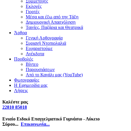
Συμμετοχές
Εκλογές
Γιορτές
Μέσα και έξω από την Τάξη
Δημιουργική Απασχόληση
Ταινίες, Παζάρια και Θεατρικά
Άρθρα
Γενική Αρθογραφία
Συριανή Ντοπιολαλιά
Ευχαριστούμε
Ανέκδοτα
Προβολές
Βίντεο
Παρουσιάσεων
Από το Κανάλι μας (YouTube)
Φωτογραφίες
Η Εφημερίδα μας
Λήψεις
Καλέστε μας
22810 85018
Ενιαίο Ειδικό Επαγγελματικό Γυμνάσιο - Λύκειο
Σύρου...
Επικοινωνία...