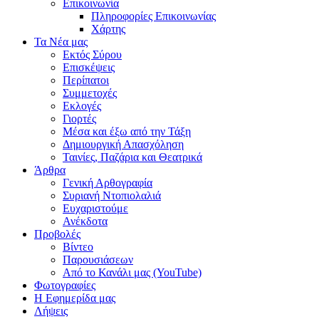
Επικοινωνία
Πληροφορίες Επικοινωνίας
Χάρτης
Τα Νέα μας
Εκτός Σύρου
Επισκέψεις
Περίπατοι
Συμμετοχές
Εκλογές
Γιορτές
Μέσα και έξω από την Τάξη
Δημιουργική Απασχόληση
Ταινίες, Παζάρια και Θεατρικά
Άρθρα
Γενική Αρθογραφία
Συριανή Ντοπιολαλιά
Ευχαριστούμε
Ανέκδοτα
Προβολές
Βίντεο
Παρουσιάσεων
Από το Κανάλι μας (YouTube)
Φωτογραφίες
Η Εφημερίδα μας
Λήψεις