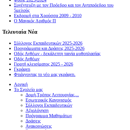
Συνέντευξη με τον Πρόεδρο και τον Αντιπρόεδρο του
5μελούς
Εκδρομή στα Χρούσσα 2009 - 2010
Ο Μαγικός Αριθμός Π
Τελευταία Νέα
Σύλλογος Εκπαιδευτικών 2025-2026
Προγράμματα και Δράσεις 2025-2026
Οδός Ανθέων - δεκάλεπτη ταινία μυθοπλασίας
Οδός Ανθέων
Γιορτή κλεισίματος 2025 - 2026
Γκράφιτι
Φτιάχνοντας το νέο μας γκράφιτι.
Αρχική
Το Σχολείο μας
Δομή,Τρόπος Λειτουργίας,...
Εσωτερικός Κανονισμός
Σύλλογοι Εκπαιδευτικών
Αξιολόγηση
Πρόγραμμα Μαθημάτων
Δράσεις
Ανακοινώσεις