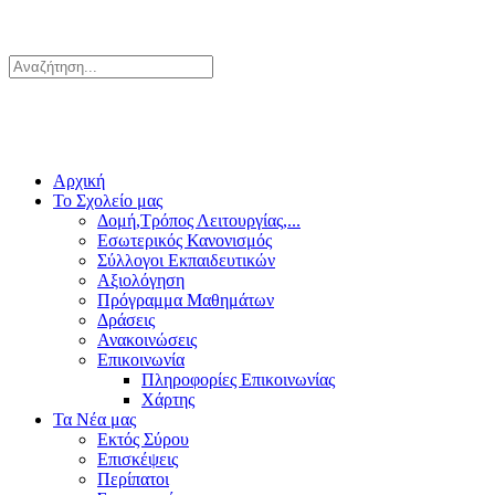
Αρχική
Το Σχολείο μας
Δομή,Τρόπος Λειτουργίας,...
Εσωτερικός Κανονισμός
Σύλλογοι Εκπαιδευτικών
Αξιολόγηση
Πρόγραμμα Μαθημάτων
Δράσεις
Ανακοινώσεις
Επικοινωνία
Πληροφορίες Επικοινωνίας
Χάρτης
Τα Νέα μας
Εκτός Σύρου
Επισκέψεις
Περίπατοι