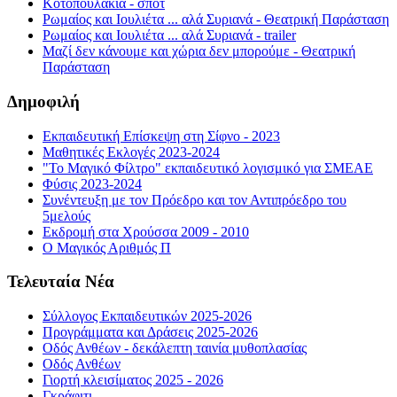
Κοτοπουλάκια - σποτ
Ρωμαίος και Ιουλιέτα ... αλά Συριανά - Θεατρική Παράσταση
Ρωμαίος και Ιουλιέτα ... αλά Συριανά - trailer
Μαζί δεν κάνουμε και χώρια δεν μπορούμε - Θεατρική
Παράσταση
Δημοφιλή
Εκπαιδευτική Επίσκεψη στη Σίφνο - 2023
Μαθητικές Εκλογές 2023-2024
"Το Μαγικό Φίλτρο" εκπαιδευτικό λογισμικό για ΣΜΕΑΕ
Φύσις 2023-2024
Συνέντευξη με τον Πρόεδρο και τον Αντιπρόεδρο του
5μελούς
Εκδρομή στα Χρούσσα 2009 - 2010
Ο Μαγικός Αριθμός Π
Τελευταία Νέα
Σύλλογος Εκπαιδευτικών 2025-2026
Προγράμματα και Δράσεις 2025-2026
Οδός Ανθέων - δεκάλεπτη ταινία μυθοπλασίας
Οδός Ανθέων
Γιορτή κλεισίματος 2025 - 2026
Γκράφιτι