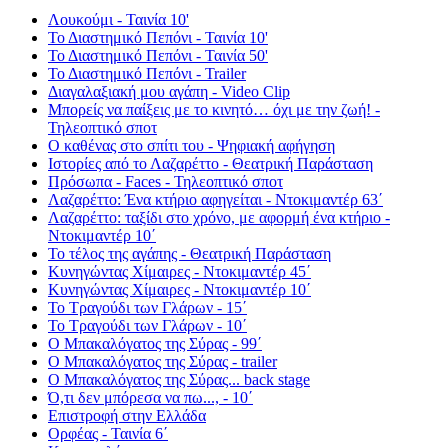
Λουκούμι - Ταινία 10'
Το Διαστημικό Πεπόνι - Ταινία 10'
Το Διαστημικό Πεπόνι - Ταινία 50'
Το Διαστημικό Πεπόνι - Trailer
Διαγαλαξιακή μου αγάπη - Video Clip
Μπορείς να παίξεις με το κινητό… όχι με την ζωή! -
Τηλεοπτικό σποτ
Ο καθένας στο σπίτι του - Ψηφιακή αφήγηση
Ιστορίες από το Λαζαρέττο - Θεατρική Παράσταση
Πρόσωπα - Faces - Τηλεοπτικό σποτ
Λαζαρέττο: Ένα κτήριο αφηγείται - Ντοκιμαντέρ 63΄
Λαζαρέττο: ταξίδι στο χρόνο, με αφορμή ένα κτήριο -
Ντοκιμαντέρ 10΄
Το τέλος της αγάπης - Θεατρική Παράσταση
Κυνηγώντας Χίμαιρες - Ντοκιμαντέρ 45΄
Κυνηγώντας Χίμαιρες - Ντοκιμαντέρ 10΄
Το Τραγούδι των Γλάρων - 15΄
Το Τραγούδι των Γλάρων - 10΄
Ο Μπακαλόγατος της Σύρας - 99΄
Ο Μπακαλόγατος της Σύρας - trailer
Ο Μπακαλόγατος της Σύρας... back stage
Ό,τι δεν μπόρεσα να πω..., - 10΄
Επιστροφή στην Ελλάδα
Ορφέας - Ταινία 6΄