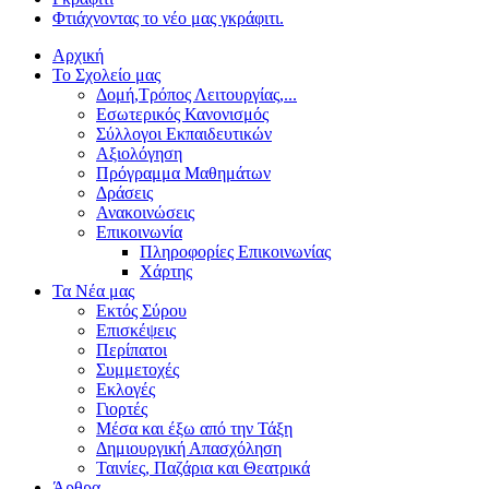
Φτιάχνοντας το νέο μας γκράφιτι.
Αρχική
Το Σχολείο μας
Δομή,Τρόπος Λειτουργίας,...
Εσωτερικός Κανονισμός
Σύλλογοι Εκπαιδευτικών
Αξιολόγηση
Πρόγραμμα Μαθημάτων
Δράσεις
Ανακοινώσεις
Επικοινωνία
Πληροφορίες Επικοινωνίας
Χάρτης
Τα Νέα μας
Εκτός Σύρου
Επισκέψεις
Περίπατοι
Συμμετοχές
Εκλογές
Γιορτές
Μέσα και έξω από την Τάξη
Δημιουργική Απασχόληση
Ταινίες, Παζάρια και Θεατρικά
Άρθρα