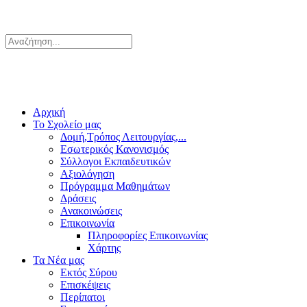
Αρχική
Το Σχολείο μας
Δομή,Τρόπος Λειτουργίας,...
Εσωτερικός Κανονισμός
Σύλλογοι Εκπαιδευτικών
Αξιολόγηση
Πρόγραμμα Μαθημάτων
Δράσεις
Ανακοινώσεις
Επικοινωνία
Πληροφορίες Επικοινωνίας
Χάρτης
Τα Νέα μας
Εκτός Σύρου
Επισκέψεις
Περίπατοι