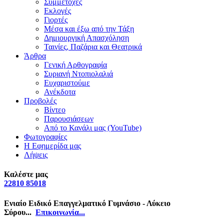
Συμμετοχές
Εκλογές
Γιορτές
Μέσα και έξω από την Τάξη
Δημιουργική Απασχόληση
Ταινίες, Παζάρια και Θεατρικά
Άρθρα
Γενική Αρθογραφία
Συριανή Ντοπιολαλιά
Ευχαριστούμε
Ανέκδοτα
Προβολές
Βίντεο
Παρουσιάσεων
Από το Κανάλι μας (YouTube)
Φωτογραφίες
Η Εφημερίδα μας
Λήψεις
Καλέστε μας
22810 85018
Ενιαίο Ειδικό Επαγγελματικό Γυμνάσιο - Λύκειο
Σύρου...
Επικοινωνία...