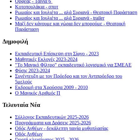
Ορφέας - Ταινία 6΄
Κοτοπουλάκια - σποτ
Ρωμαίος και Ιουλιέτα ... αλά Συριανά - Θεατρική Παράσταση
Ρωμαίος και Ιουλιέτα ... αλά Συριανά - trailer
Μαζί δεν κάνουμε και χώρια δεν μπορούμε - Θεατρική
Παράσταση
Δημοφιλή
Εκπαιδευτική Επίσκεψη στη Σίφνο - 2023
Μαθητικές Εκλογές 2023-2024
"Το Μαγικό Φίλτρο" εκπαιδευτικό λογισμικό για ΣΜΕΑΕ
Φύσις 2023-2024
Συνέντευξη με τον Πρόεδρο και τον Αντιπρόεδρο του
5μελούς
Εκδρομή στα Χρούσσα 2009 - 2010
Ο Μαγικός Αριθμός Π
Τελευταία Νέα
Σύλλογος Εκπαιδευτικών 2025-2026
Προγράμματα και Δράσεις 2025-2026
Οδός Ανθέων - δεκάλεπτη ταινία μυθοπλασίας
Οδός Ανθέων
Γιορτή κλεισίματος 2025 - 2026