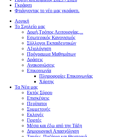
Γκράφιτι
Φτιάχνοντας το νέο μας γκράφιτι.
Αρχική
Το Σχολείο μας
Δομή,Τρόπος Λειτουργίας,...
Εσωτερικός Κανονισμός
Σύλλογοι Εκπαιδευτικών
Αξιολόγηση
Πρόγραμμα Μαθημάτων
Δράσεις
Ανακοινώσεις
Επικοινωνία
Πληροφορίες Επικοινωνίας
Χάρτης
Τα Νέα μας
Εκτός Σύρου
Επισκέψεις
Περίπατοι
Συμμετοχές
Εκλογές
Γιορτές
Μέσα και έξω από την Τάξη
Δημιουργική Απασχόληση
Ταινίες, Παζάρια και Θεατρικά