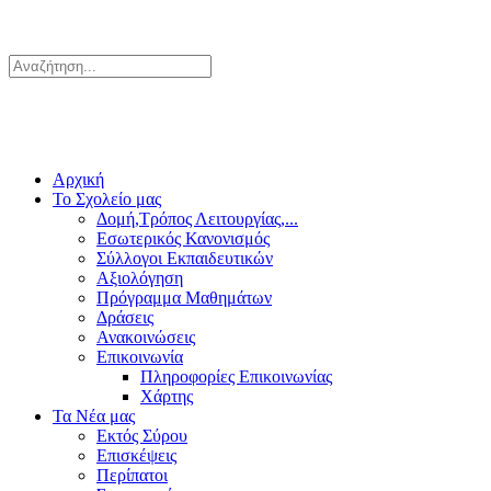
Αρχική
Το Σχολείο μας
Δομή,Τρόπος Λειτουργίας,...
Εσωτερικός Κανονισμός
Σύλλογοι Εκπαιδευτικών
Αξιολόγηση
Πρόγραμμα Μαθημάτων
Δράσεις
Ανακοινώσεις
Επικοινωνία
Πληροφορίες Επικοινωνίας
Χάρτης
Τα Νέα μας
Εκτός Σύρου
Επισκέψεις
Περίπατοι