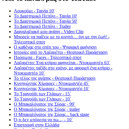
Λουκούμι - Ταινία 10'
Το Διαστημικό Πεπόνι - Ταινία 10'
Το Διαστημικό Πεπόνι - Ταινία 50'
Το Διαστημικό Πεπόνι - Trailer
Διαγαλαξιακή μου αγάπη - Video Clip
Μπορείς να παίξεις με το κινητό… όχι με την ζωή! -
Τηλεοπτικό σποτ
Ο καθένας στο σπίτι του - Ψηφιακή αφήγηση
Ιστορίες από το Λαζαρέττο - Θεατρική Παράσταση
Πρόσωπα - Faces - Τηλεοπτικό σποτ
Λαζαρέττο: Ένα κτήριο αφηγείται - Ντοκιμαντέρ 63΄
Λαζαρέττο: ταξίδι στο χρόνο, με αφορμή ένα κτήριο -
Ντοκιμαντέρ 10΄
Το τέλος της αγάπης - Θεατρική Παράσταση
Κυνηγώντας Χίμαιρες - Ντοκιμαντέρ 45΄
Κυνηγώντας Χίμαιρες - Ντοκιμαντέρ 10΄
Το Τραγούδι των Γλάρων - 15΄
Το Τραγούδι των Γλάρων - 10΄
Ο Μπακαλόγατος της Σύρας - 99΄
Ο Μπακαλόγατος της Σύρας - trailer
Ο Μπακαλόγατος της Σύρας... back stage
Ό,τι δεν μπόρεσα να πω..., - 10΄
Επιστροφή στην Ελλάδα