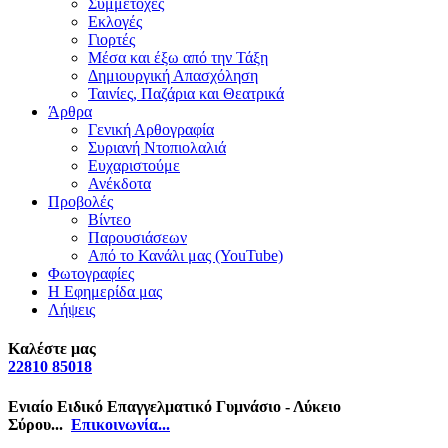
Συμμετοχές
Εκλογές
Γιορτές
Μέσα και έξω από την Τάξη
Δημιουργική Απασχόληση
Ταινίες, Παζάρια και Θεατρικά
Άρθρα
Γενική Αρθογραφία
Συριανή Ντοπιολαλιά
Ευχαριστούμε
Ανέκδοτα
Προβολές
Βίντεο
Παρουσιάσεων
Από το Κανάλι μας (YouTube)
Φωτογραφίες
Η Εφημερίδα μας
Λήψεις
Καλέστε μας
22810 85018
Ενιαίο Ειδικό Επαγγελματικό Γυμνάσιο - Λύκειο
Σύρου...
Επικοινωνία...