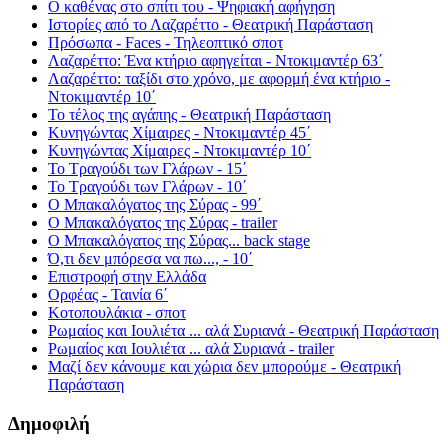
Ο καθένας στο σπίτι του - Ψηφιακή αφήγηση
Ιστορίες από το Λαζαρέττο - Θεατρική Παράσταση
Πρόσωπα - Faces - Τηλεοπτικό σποτ
Λαζαρέττο: Ένα κτήριο αφηγείται - Ντοκιμαντέρ 63΄
Λαζαρέττο: ταξίδι στο χρόνο, με αφορμή ένα κτήριο -
Ντοκιμαντέρ 10΄
Το τέλος της αγάπης - Θεατρική Παράσταση
Κυνηγώντας Χίμαιρες - Ντοκιμαντέρ 45΄
Κυνηγώντας Χίμαιρες - Ντοκιμαντέρ 10΄
Το Τραγούδι των Γλάρων - 15΄
Το Τραγούδι των Γλάρων - 10΄
Ο Μπακαλόγατος της Σύρας - 99΄
Ο Μπακαλόγατος της Σύρας - trailer
Ο Μπακαλόγατος της Σύρας... back stage
Ό,τι δεν μπόρεσα να πω..., - 10΄
Επιστροφή στην Ελλάδα
Ορφέας - Ταινία 6΄
Κοτοπουλάκια - σποτ
Ρωμαίος και Ιουλιέτα ... αλά Συριανά - Θεατρική Παράσταση
Ρωμαίος και Ιουλιέτα ... αλά Συριανά - trailer
Μαζί δεν κάνουμε και χώρια δεν μπορούμε - Θεατρική
Παράσταση
Δημοφιλή