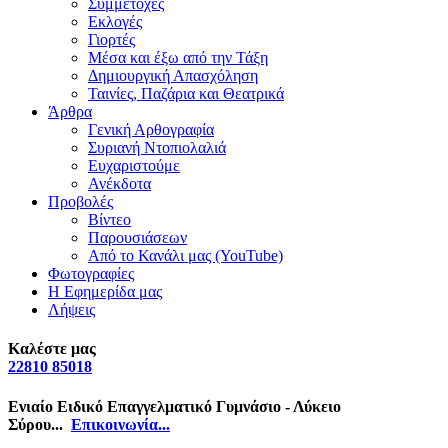
Συμμετοχές
Εκλογές
Γιορτές
Μέσα και έξω από την Τάξη
Δημιουργική Απασχόληση
Ταινίες, Παζάρια και Θεατρικά
Άρθρα
Γενική Αρθογραφία
Συριανή Ντοπιολαλιά
Ευχαριστούμε
Ανέκδοτα
Προβολές
Βίντεο
Παρουσιάσεων
Από το Κανάλι μας (YouTube)
Φωτογραφίες
Η Εφημερίδα μας
Λήψεις
Καλέστε μας
22810 85018
Ενιαίο Ειδικό Επαγγελματικό Γυμνάσιο - Λύκειο
Σύρου...
Επικοινωνία...