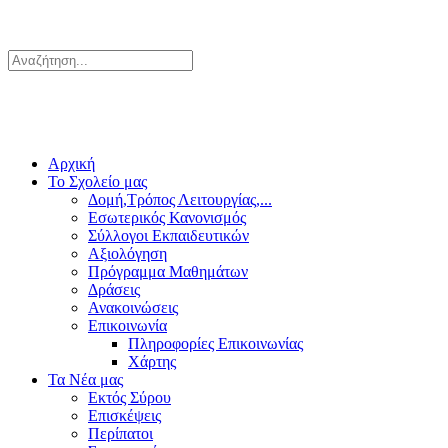
Αρχική
Το Σχολείο μας
Δομή,Τρόπος Λειτουργίας,...
Εσωτερικός Κανονισμός
Σύλλογοι Εκπαιδευτικών
Αξιολόγηση
Πρόγραμμα Μαθημάτων
Δράσεις
Ανακοινώσεις
Επικοινωνία
Πληροφορίες Επικοινωνίας
Χάρτης
Τα Νέα μας
Εκτός Σύρου
Επισκέψεις
Περίπατοι