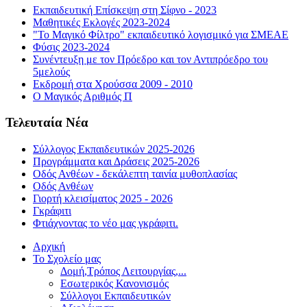
Εκπαιδευτική Επίσκεψη στη Σίφνο - 2023
Μαθητικές Εκλογές 2023-2024
"Το Μαγικό Φίλτρο" εκπαιδευτικό λογισμικό για ΣΜΕΑΕ
Φύσις 2023-2024
Συνέντευξη με τον Πρόεδρο και τον Αντιπρόεδρο του
5μελούς
Εκδρομή στα Χρούσσα 2009 - 2010
Ο Μαγικός Αριθμός Π
Τελευταία Νέα
Σύλλογος Εκπαιδευτικών 2025-2026
Προγράμματα και Δράσεις 2025-2026
Οδός Ανθέων - δεκάλεπτη ταινία μυθοπλασίας
Οδός Ανθέων
Γιορτή κλεισίματος 2025 - 2026
Γκράφιτι
Φτιάχνοντας το νέο μας γκράφιτι.
Αρχική
Το Σχολείο μας
Δομή,Τρόπος Λειτουργίας,...
Εσωτερικός Κανονισμός
Σύλλογοι Εκπαιδευτικών