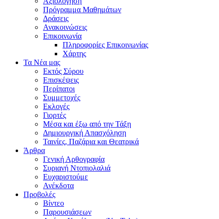
Αξιολόγηση
Πρόγραμμα Μαθημάτων
Δράσεις
Ανακοινώσεις
Επικοινωνία
Πληροφορίες Επικοινωνίας
Χάρτης
Τα Νέα μας
Εκτός Σύρου
Επισκέψεις
Περίπατοι
Συμμετοχές
Εκλογές
Γιορτές
Μέσα και έξω από την Τάξη
Δημιουργική Απασχόληση
Ταινίες, Παζάρια και Θεατρικά
Άρθρα
Γενική Αρθογραφία
Συριανή Ντοπιολαλιά
Ευχαριστούμε
Ανέκδοτα
Προβολές
Βίντεο
Παρουσιάσεων