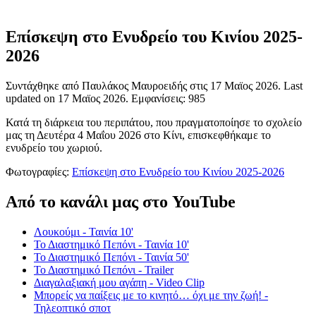
Επίσκεψη στο Ενυδρείο του Κινίου 2025-
2026
Συντάχθηκε από Παυλάκος Μαυροειδής στις
17 Μαϊος 2026
. Last
updated on
17 Μαϊος 2026
. Εμφανίσεις: 985
Κατά τη διάρκεια του περιπάτου, που πραγματοποίησε το σχολείο
μας τη Δευτέρα 4 Μαΐου 2026 στο Κίνι, επισκεφθήκαμε το
ενυδρείο του χωριού.
Φωτογραφίες:
Επίσκεψη στο Ενυδρείο του Κινίου 2025-2026
Από το κανάλι μας στο YouTube
Λουκούμι - Ταινία 10'
Το Διαστημικό Πεπόνι - Ταινία 10'
Το Διαστημικό Πεπόνι - Ταινία 50'
Το Διαστημικό Πεπόνι - Trailer
Διαγαλαξιακή μου αγάπη - Video Clip
Μπορείς να παίξεις με το κινητό… όχι με την ζωή! -
Τηλεοπτικό σποτ