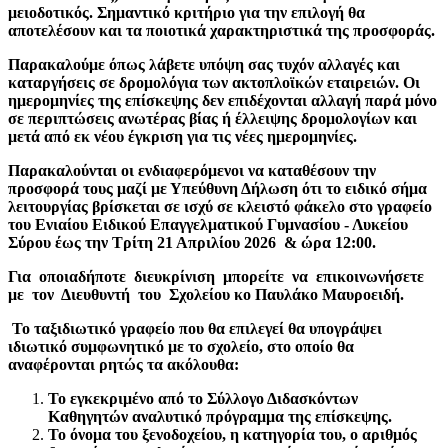
μειοδοτικός. Σημαντικό κριτήριο για την επιλογή θα
αποτελέσουν και τα ποιοτικά χαρακτηριστικά της προσφοράς.
Παρακαλούμε όπως λάβετε υπόψη σας τυχόν αλλαγές και
καταργήσεις σε δρομολόγια των ακτοπλοϊκών εταιρειών. Οι
ημερομηνίες της επίσκεψης δεν επιδέχονται αλλαγή παρά μόνο
σε περιπτώσεις ανωτέρας βίας ή έλλειψης δρομολογίων και
μετά από εκ νέου έγκριση για τις νέες ημερομηνίες.
Παρακαλούνται οι ενδιαφερόμενοι να καταθέσουν την
προσφορά τους μαζί με Υπεύθυνη Δήλωση ότι το ειδικό σήμα
λειτουργίας βρίσκεται σε ισχύ σε κλειστό φάκελο στο γραφείο
του Ενιαίου Ειδικού Επαγγελματικού Γυμνασίου - Λυκείου
Σύρου έως την Τρίτη 21 Απριλίου 2026 & ώρα 12:00.
Για οποιαδήποτε διευκρίνιση μπορείτε να επικοινωνήσετε
με τον Διευθυντή του Σχολείου κο Παυλάκο Μαυροειδή.
Το ταξιδιωτικό γραφείο που θα επιλεγεί θα υπογράψει
ιδιωτικό συμφωνητικό με το σχολείο, στο οποίο θα
αναφέρονται ρητώς τα ακόλουθα:
Το εγκεκριμένο από το Σύλλογο Διδασκόντων
Καθηγητών αναλυτικό πρόγραμμα της επίσκεψης.
Το όνομα του ξενοδοχείου, η κατηγορία του, ο αριθμός