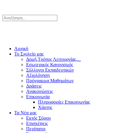
Αρχική
Το Σχολείο μας
Δομή,Τρόπος Λειτουργίας,...
Εσωτερικός Κανονισμός
Σύλλογοι Εκπαιδευτικών
Αξιολόγηση
Πρόγραμμα Μαθημάτων
Δράσεις
Ανακοινώσεις
Επικοινωνία
Πληροφορίες Επικοινωνίας
Χάρτης
Τα Νέα μας
Εκτός Σύρου
Επισκέψεις
Περίπατοι