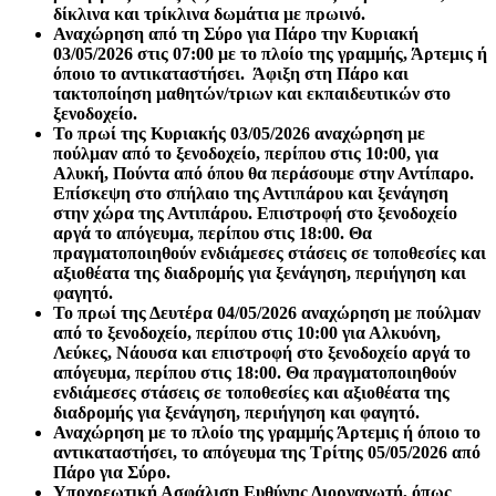
δίκλινα και τρίκλινα δωμάτια με πρωινό.
Αναχώρηση από τη Σύρο για Πάρο την Κυριακή
03/05/2026 στις 07:00 με το πλοίο της γραμμής, Άρτεμις ή
όποιο το αντικαταστήσει. Άφιξη στη Πάρο και
τακτοποίηση μαθητών/τριων και εκπαιδευτικών στο
ξενοδοχείο.
Το πρωί της Κυριακής 03/05/2026 αναχώρηση με
πούλμαν από το ξενοδοχείο, περίπου στις 10:00, για
Αλυκή, Πούντα από όπου θα περάσουμε στην Αντίπαρο.
Επίσκεψη στο σπήλαιο της Αντιπάρου και ξενάγηση
στην χώρα της Αντιπάρου. Επιστροφή στο ξενοδοχείο
αργά το απόγευμα, περίπου στις 18:00. Θα
πραγματοποιηθούν ενδιάμεσες στάσεις σε τοποθεσίες και
αξιοθέατα της διαδρομής για ξενάγηση, περιήγηση και
φαγητό.
Το πρωί της Δευτέρα 04/05/2026 αναχώρηση με πούλμαν
από το ξενοδοχείο, περίπου στις 10:00 για Αλκυόνη,
Λεύκες, Νάουσα και επιστροφή στο ξενοδοχείο αργά το
απόγευμα, περίπου στις 18:00. Θα πραγματοποιηθούν
ενδιάμεσες στάσεις σε τοποθεσίες και αξιοθέατα της
διαδρομής για ξενάγηση, περιήγηση και φαγητό.
Αναχώρηση με το πλοίο της γραμμής Άρτεμις ή όποιο το
αντικαταστήσει, το απόγευμα της Τρίτης 05/05/2026 από
Πάρο για Σύρο.
Υποχρεωτική Ασφάλιση Ευθύνης Διοργανωτή, όπως