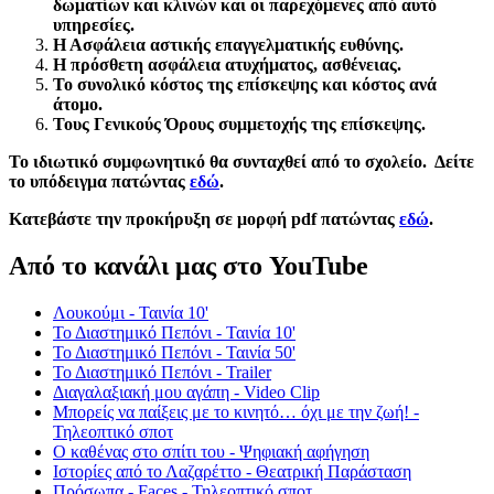
δωματίων και κλινών και οι παρεχόμενες από αυτό
υπηρεσίες.
Η Ασφάλεια αστικής επαγγελματικής ευθύνης.
Η πρόσθετη ασφάλεια ατυχήματος, ασθένειας.
Το συνολικό κόστος της επίσκεψης και κόστος ανά
άτομο.
Τους Γενικούς Όρους συμμετοχής της επίσκεψης.
Το ιδιωτικό συμφωνητικό θα συνταχθεί από το σχολείο. Δείτε
το υπόδειγμα πατώντας
εδώ
.
Κατεβάστε την προκήρυξη σε μορφή pdf πατώντας
εδώ
.
Από το κανάλι μας στο YouTube
Λουκούμι - Ταινία 10'
Το Διαστημικό Πεπόνι - Ταινία 10'
Το Διαστημικό Πεπόνι - Ταινία 50'
Το Διαστημικό Πεπόνι - Trailer
Διαγαλαξιακή μου αγάπη - Video Clip
Μπορείς να παίξεις με το κινητό… όχι με την ζωή! -
Τηλεοπτικό σποτ
Ο καθένας στο σπίτι του - Ψηφιακή αφήγηση
Ιστορίες από το Λαζαρέττο - Θεατρική Παράσταση
Πρόσωπα - Faces - Τηλεοπτικό σποτ