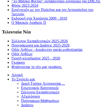
"Το Μαγικό Φίλτρο" εκπαιδευτικό λογισμικό για ΣΜΕΑΕ
Φύσις 2023-2024
Συνέντευξη με τον Πρόεδρο και τον Αντιπρόεδρο του
5μελούς
Εκδρομή στα Χρούσσα 2009 - 2010
Ο Μαγικός Αριθμός Π
Τελευταία Νέα
Σύλλογος Εκπαιδευτικών 2025-2026
Προγράμματα και Δράσεις 2025-2026
Οδός Ανθέων - δεκάλεπτη ταινία μυθοπλασίας
Οδός Ανθέων
Γιορτή κλεισίματος 2025 - 2026
Γκράφιτι
Φτιάχνοντας το νέο μας γκράφιτι.
Αρχική
Το Σχολείο μας
Δομή,Τρόπος Λειτουργίας,...
Εσωτερικός Κανονισμός
Σύλλογοι Εκπαιδευτικών
Αξιολόγηση
Πρόγραμμα Μαθημάτων
Δράσεις