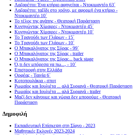
Λαζαρέττο: Ένα κτήριο αφηγείται - Ντοκιμαντέρ 63΄
Λαζαρέττο: ταξίδι στο χρόνο, με αφορμή ένα κτήριο -
Ντοκιμαντέρ 10΄
Το τέλος της αγάπης - Θεατρική Παράσταση
Κυνηγώντας Χίμαιρες - Ντοκιμαντέρ 45΄
Κυνηγώντας Χίμαιρες - Ντοκιμαντέρ 10΄
Το Τραγούδι των Γλάρων - 15΄
Το Τραγούδι των Γλάρων - 10΄
Ο Μπακαλόγατος της Σύρας - 99΄
Ο Μπακαλόγατος της Σύρας - trailer
Ο Μπακαλόγατος της Σύρας... back stage
Ό,τι δεν μπόρεσα να πω..., - 10΄
Επιστροφή στην Ελλάδα
Ορφέας - Ταινία 6΄
Κοτοπουλάκια - σποτ
Ρωμαίος και Ιουλιέτα ... αλά Συριανά - Θεατρική Παράσταση
Ρωμαίος και Ιουλιέτα ... αλά Συριανά - trailer
Μαζί δεν κάνουμε και χώρια δεν μπορούμε - Θεατρική
Παράσταση
Δημοφιλή
Εκπαιδευτική Επίσκεψη στη Σίφνο - 2023
Μαθητικές Εκλογές 2023-2024