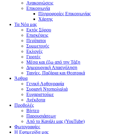
Ανακοινώσεις
Επικοινωνία
Πληροφορίες Επικοινωνίας
Χάρτης
Τα Νέα μας
Εκτός Σύρου
Επισκέψεις
Περίπατοι
Συμμετοχές
Εκλογές
Γιορτές
Μέσα και έξω από την Τάξη
Δημιουργική Απασχόληση
Ταινίες, Παζάρια και Θεατρικά
Άρθρα
Γενική Αρθογραφία
Συριανή Ντοπιολαλιά
Ευχαριστούμε
Ανέκδοτα
Προβολές
Βίντεο
Παρουσιάσεων
Από το Κανάλι μας (YouTube)
Φωτογραφίες
Η Εφημερίδα μας