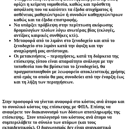
ορίζει η κείμενη νομοθεσία, καθώς και πρόσθετη
ασφάλιση που να καλύπτει τα έξοδα ατυχήματος ή
ασθένειας μαθητών/τριών ή συνοδών καθηγητών/τριων
καθώς και τα έξοδα επιστροφής.
Να υπάρξει πρόβλεψη στην περίπτωση ακύρωσης
δρομολογίων πλοίων λόγω ανωτέρας βίας (εκλογές,
αντίξοες καιρικές συνθήκες κτλ).
Μεταφορά από το λιμάνι στο ξενοδοχείο και από το
ξενοδοχείο στο λιμάνι κατά την άφιξη και την
αναχώρησή μας αντίστοιχα.
Οι μετακινήσεις – περιηγήσεις, κατά τη διάρκεια της
επίσκεψης (όπου είναι απαραίτητο ανάλογα με την
τοποθεσία που θα βρίσκεται το ξενοδοχείο), θα
πραγματοποιηθούν με λεωφορείο αποκλειστικής χρήσης
από εμάς το οποίο θα μας συνοδεύει από την έναρξη έως
και τη λήξη των περιηγήσεων.
Στην προσφορά να γίνεται αναφορά στο κόστος ανά άτομο και
το συνολικό κόστος της επίσκεψης με ΦΠΑ. Επίσης να
αναφέρετε τον διακανονισμό των δόσεων αποπληρωμής της
επίσκεψης. Στον υπολογισμό του κόστους ανά άτομο να
συμπεριλάβετε το σύνολο των ατόμων (και τους
εκπαιδευτικούς). Ο διαγωνισμός δεν είναι αναγκαστικά