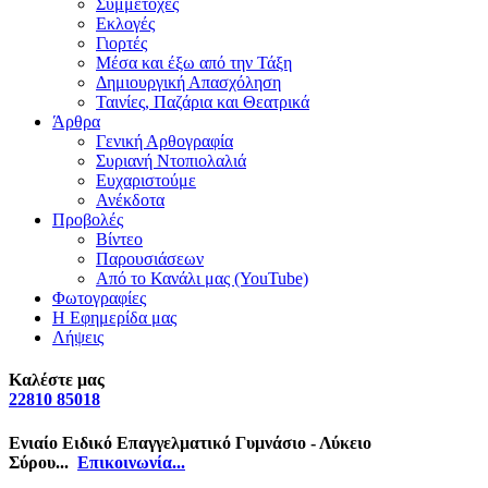
Συμμετοχές
Εκλογές
Γιορτές
Μέσα και έξω από την Τάξη
Δημιουργική Απασχόληση
Ταινίες, Παζάρια και Θεατρικά
Άρθρα
Γενική Αρθογραφία
Συριανή Ντοπιολαλιά
Ευχαριστούμε
Ανέκδοτα
Προβολές
Βίντεο
Παρουσιάσεων
Από το Κανάλι μας (YouTube)
Φωτογραφίες
Η Εφημερίδα μας
Λήψεις
Καλέστε μας
22810 85018
Ενιαίο Ειδικό Επαγγελματικό Γυμνάσιο - Λύκειο
Σύρου...
Επικοινωνία...