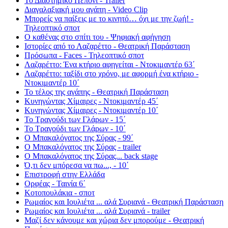
Το Διαστημικό Πεπόνι - Trailer
Διαγαλαξιακή μου αγάπη - Video Clip
Μπορείς να παίξεις με το κινητό… όχι με την ζωή! -
Τηλεοπτικό σποτ
Ο καθένας στο σπίτι του - Ψηφιακή αφήγηση
Ιστορίες από το Λαζαρέττο - Θεατρική Παράσταση
Πρόσωπα - Faces - Τηλεοπτικό σποτ
Λαζαρέττο: Ένα κτήριο αφηγείται - Ντοκιμαντέρ 63΄
Λαζαρέττο: ταξίδι στο χρόνο, με αφορμή ένα κτήριο -
Ντοκιμαντέρ 10΄
Το τέλος της αγάπης - Θεατρική Παράσταση
Κυνηγώντας Χίμαιρες - Ντοκιμαντέρ 45΄
Κυνηγώντας Χίμαιρες - Ντοκιμαντέρ 10΄
Το Τραγούδι των Γλάρων - 15΄
Το Τραγούδι των Γλάρων - 10΄
Ο Μπακαλόγατος της Σύρας - 99΄
Ο Μπακαλόγατος της Σύρας - trailer
Ο Μπακαλόγατος της Σύρας... back stage
Ό,τι δεν μπόρεσα να πω..., - 10΄
Επιστροφή στην Ελλάδα
Ορφέας - Ταινία 6΄
Κοτοπουλάκια - σποτ
Ρωμαίος και Ιουλιέτα ... αλά Συριανά - Θεατρική Παράσταση
Ρωμαίος και Ιουλιέτα ... αλά Συριανά - trailer
Μαζί δεν κάνουμε και χώρια δεν μπορούμε - Θεατρική