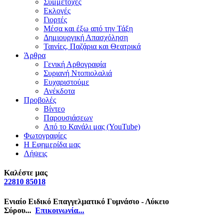
Συμμετοχές
Εκλογές
Γιορτές
Μέσα και έξω από την Τάξη
Δημιουργική Απασχόληση
Ταινίες, Παζάρια και Θεατρικά
Άρθρα
Γενική Αρθογραφία
Συριανή Ντοπιολαλιά
Ευχαριστούμε
Ανέκδοτα
Προβολές
Βίντεο
Παρουσιάσεων
Από το Κανάλι μας (YouTube)
Φωτογραφίες
Η Εφημερίδα μας
Λήψεις
Καλέστε μας
22810 85018
Ενιαίο Ειδικό Επαγγελματικό Γυμνάσιο - Λύκειο
Σύρου...
Επικοινωνία...