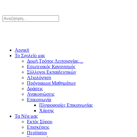
Αρχική
Το Σχολείο μας
Δομή,Τρόπος Λειτουργίας,...
Εσωτερικός Κανονισμός
Σύλλογοι Εκπαιδευτικών
Αξιολόγηση
Πρόγραμμα Μαθημάτων
Δράσεις
Ανακοινώσεις
Επικοινωνία
Πληροφορίες Επικοινωνίας
Χάρτης
Τα Νέα μας
Εκτός Σύρου
Επισκέψεις
Περίπατοι