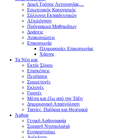
Δομή,Τρόπος Λειτουργίας,...
Εσωτερικός Κανονισμός
Σύλλογοι Εκπαιδευτικών
Αξιολόγηση
Πρόγραμμα Μαθημάτων
Δράσεις
Ανακοινώσεις
Επικοινωνία
Πληροφορίες Επικοινωνίας
Χάρτης
Τα Νέα μας
Εκτός Σύρου
Επισκέψεις
Περίπατοι
Συμμετοχές
Εκλογές
Γιορτές
Μέσα και έξω από την Τάξη
Δημιουργική Απασχόληση
Ταινίες, Παζάρια και Θεατρικά
Άρθρα
Γενική Αρθογραφία
Συριανή Ντοπιολαλιά
Ευχαριστούμε
Ανέκδοτα