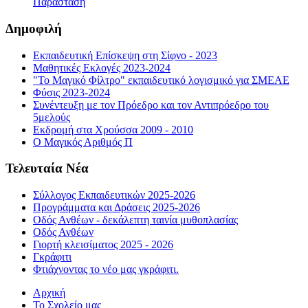
Παράσταση
Δημοφιλή
Εκπαιδευτική Επίσκεψη στη Σίφνο - 2023
Μαθητικές Εκλογές 2023-2024
"Το Μαγικό Φίλτρο" εκπαιδευτικό λογισμικό για ΣΜΕΑΕ
Φύσις 2023-2024
Συνέντευξη με τον Πρόεδρο και τον Αντιπρόεδρο του
5μελούς
Εκδρομή στα Χρούσσα 2009 - 2010
Ο Μαγικός Αριθμός Π
Τελευταία Νέα
Σύλλογος Εκπαιδευτικών 2025-2026
Προγράμματα και Δράσεις 2025-2026
Οδός Ανθέων - δεκάλεπτη ταινία μυθοπλασίας
Οδός Ανθέων
Γιορτή κλεισίματος 2025 - 2026
Γκράφιτι
Φτιάχνοντας το νέο μας γκράφιτι.
Αρχική
Το Σχολείο μας