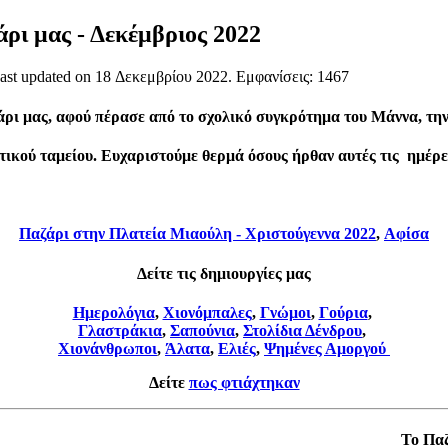
ρι μας - Δεκέμβριος 2022
Last updated on
18 Δεκεμβρίου 2022
. Εμφανίσεις: 1467
ρι μας, αφού πέρασε από το σχολικό συγκρότημα του Μάννα, τη
τικού ταμείου.
Ευχαριστούμε θερμά όσους ήρθαν αυτές τις ημέρε
Παζάρι στην Πλατεία Μιαούλη - Χριστούγεννα 2022
,
Αφίσα
Δείτε τις δημιουργίες μας
Ημερολόγια
,
Χιονόμπαλες
,
Γνώμοι
,
Γούρια
,
Γλαστράκια
,
Σαπούνια
,
Στολίδια Δένδρου
,
Χιονάνθρωποι
,
Άλατα
,
Ελιές
,
Ψημένες Αμοργού
Δείτε
πως φτιάχτηκαν
Το Παζ