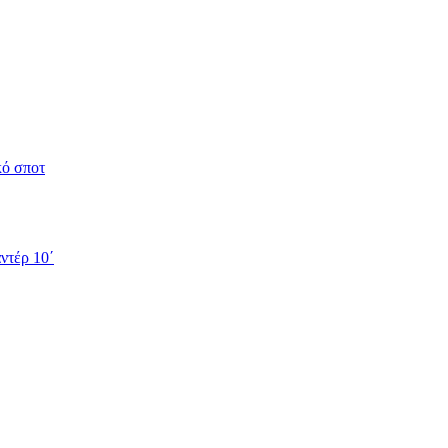
κό σποτ
ντέρ 10΄