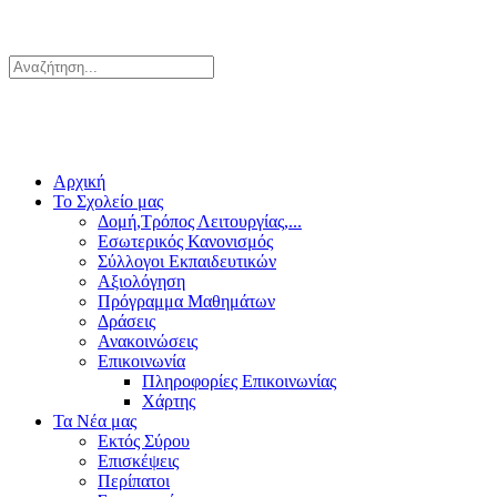
Αρχική
Το Σχολείο μας
Δομή,Τρόπος Λειτουργίας,...
Εσωτερικός Κανονισμός
Σύλλογοι Εκπαιδευτικών
Αξιολόγηση
Πρόγραμμα Μαθημάτων
Δράσεις
Ανακοινώσεις
Επικοινωνία
Πληροφορίες Επικοινωνίας
Χάρτης
Τα Νέα μας
Εκτός Σύρου
Επισκέψεις
Περίπατοι