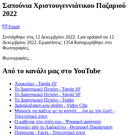
Σαπούνια Χριστουγεννιάτικου Παζαριού
2022
Email
Συντάχθηκε στις
12 Δεκεμβρίου 2022
. Last updated on
12
Δεκεμβρίου 2022
. Εμφανίσεις: 1354 Καταχωρήθηκε στο
Φωτογραφίες.
Φωτογραφίες...
Από το κανάλι μας στο YouTube
Λουκούμι - Ταινία 10'
Το Διαστημικό Πεπόνι - Ταινία 10'
Το Διαστημικό Πεπόνι - Ταινία 50'
Το Διαστημικό Πεπόνι - Trailer
Διαγαλαξιακή μου αγάπη - Video Clip
Μπορείς να παίξεις με το κινητό… όχι με την ζωή! -
Τηλεοπτικό σποτ
Ο καθένας στο σπίτι του - Ψηφιακή αφήγηση
Ιστορίες από το Λαζαρέττο - Θεατρική Παράσταση
Πρόσωπα - Faces - Τηλεοπτικό σποτ