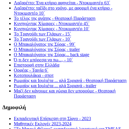
Λαζαρέττο: Ένα κτήριο αφηγείται - Ντοκιμαντέρ 63΄
Λαζαρέττο: ταξίδι στο χρόνο, με αφορμή ένα κτήριο -
Ντοκιμαντέρ 10΄
Το τέλος της αγάπης - Θεατρική Παράσταση
Κυνηγώντας Χίμαιρες - Ντοκιμαντέρ 45΄
Κυνηγώντας Χίμαιρες - Ντοκιμαντέρ 10΄
Το Τραγούδι των Γλάρων - 15΄
Το Τραγούδι των Γλάρων - 10΄
Ο Μπακαλόγατος της Σύρας - 99΄
Ο Μπακαλόγατος της Σύρας - trailer
Ο Μπακαλόγατος της Σύρας... back stage
Ό,τι δεν μπόρεσα να πω..., - 10΄
Επιστροφή στην Ελλάδα
Ορφέας - Ταινία 6΄
Κοτοπουλάκια - σποτ
Ρωμαίος και Ιουλιέτα ... αλά Συριανά - Θεατρική Παράσταση
Ρωμαίος και Ιουλιέτα ... αλά Συριανά - trailer
Μαζί δεν κάνουμε και χώρια δεν μπορούμε - Θεατρική
Παράσταση
Δημοφιλή
Εκπαιδευτική Επίσκεψη στη Σίφνο - 2023
Μαθητικές Εκλογές 2023-2024
"Το Μαγικό Φίλτρο" εκπαιδευτικό λογισμικό για ΣΜΕΑΕ