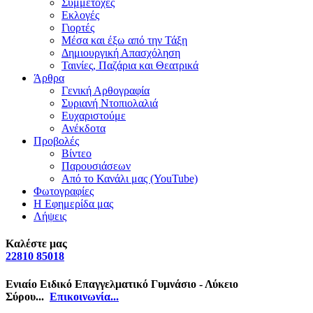
Συμμετοχές
Εκλογές
Γιορτές
Μέσα και έξω από την Τάξη
Δημιουργική Απασχόληση
Ταινίες, Παζάρια και Θεατρικά
Άρθρα
Γενική Αρθογραφία
Συριανή Ντοπιολαλιά
Ευχαριστούμε
Ανέκδοτα
Προβολές
Βίντεο
Παρουσιάσεων
Από το Κανάλι μας (YouTube)
Φωτογραφίες
Η Εφημερίδα μας
Λήψεις
Καλέστε μας
22810 85018
Ενιαίο Ειδικό Επαγγελματικό Γυμνάσιο - Λύκειο
Σύρου...
Επικοινωνία...