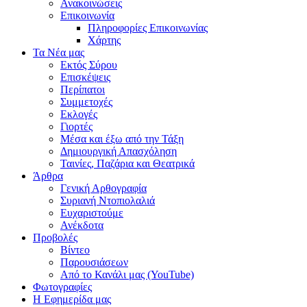
Ανακοινώσεις
Επικοινωνία
Πληροφορίες Επικοινωνίας
Χάρτης
Τα Νέα μας
Εκτός Σύρου
Επισκέψεις
Περίπατοι
Συμμετοχές
Εκλογές
Γιορτές
Μέσα και έξω από την Τάξη
Δημιουργική Απασχόληση
Ταινίες, Παζάρια και Θεατρικά
Άρθρα
Γενική Αρθογραφία
Συριανή Ντοπιολαλιά
Ευχαριστούμε
Ανέκδοτα
Προβολές
Βίντεο
Παρουσιάσεων
Από το Κανάλι μας (YouTube)
Φωτογραφίες
Η Εφημερίδα μας