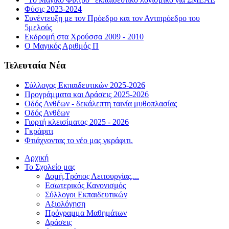
Φύσις 2023-2024
Συνέντευξη με τον Πρόεδρο και τον Αντιπρόεδρο του
5μελούς
Εκδρομή στα Χρούσσα 2009 - 2010
Ο Μαγικός Αριθμός Π
Τελευταία Νέα
Σύλλογος Εκπαιδευτικών 2025-2026
Προγράμματα και Δράσεις 2025-2026
Οδός Ανθέων - δεκάλεπτη ταινία μυθοπλασίας
Οδός Ανθέων
Γιορτή κλεισίματος 2025 - 2026
Γκράφιτι
Φτιάχνοντας το νέο μας γκράφιτι.
Αρχική
Το Σχολείο μας
Δομή,Τρόπος Λειτουργίας,...
Εσωτερικός Κανονισμός
Σύλλογοι Εκπαιδευτικών
Αξιολόγηση
Πρόγραμμα Μαθημάτων
Δράσεις