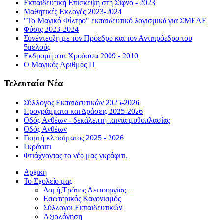
Εκπαιδευτική Επίσκεψη στη Σίφνο - 2023
Μαθητικές Εκλογές 2023-2024
"Το Μαγικό Φίλτρο" εκπαιδευτικό λογισμικό για ΣΜΕΑΕ
Φύσις 2023-2024
Συνέντευξη με τον Πρόεδρο και τον Αντιπρόεδρο του
5μελούς
Εκδρομή στα Χρούσσα 2009 - 2010
Ο Μαγικός Αριθμός Π
Τελευταία Νέα
Σύλλογος Εκπαιδευτικών 2025-2026
Προγράμματα και Δράσεις 2025-2026
Οδός Ανθέων - δεκάλεπτη ταινία μυθοπλασίας
Οδός Ανθέων
Γιορτή κλεισίματος 2025 - 2026
Γκράφιτι
Φτιάχνοντας το νέο μας γκράφιτι.
Αρχική
Το Σχολείο μας
Δομή,Τρόπος Λειτουργίας,...
Εσωτερικός Κανονισμός
Σύλλογοι Εκπαιδευτικών
Αξιολόγηση