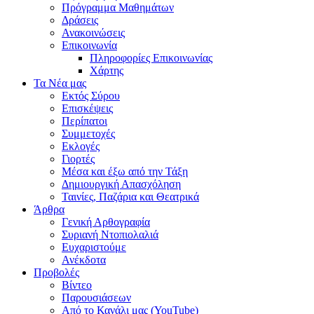
Πρόγραμμα Μαθημάτων
Δράσεις
Ανακοινώσεις
Επικοινωνία
Πληροφορίες Επικοινωνίας
Χάρτης
Τα Νέα μας
Εκτός Σύρου
Επισκέψεις
Περίπατοι
Συμμετοχές
Εκλογές
Γιορτές
Μέσα και έξω από την Τάξη
Δημιουργική Απασχόληση
Ταινίες, Παζάρια και Θεατρικά
Άρθρα
Γενική Αρθογραφία
Συριανή Ντοπιολαλιά
Ευχαριστούμε
Ανέκδοτα
Προβολές
Βίντεο
Παρουσιάσεων
Από το Κανάλι μας (YouTube)