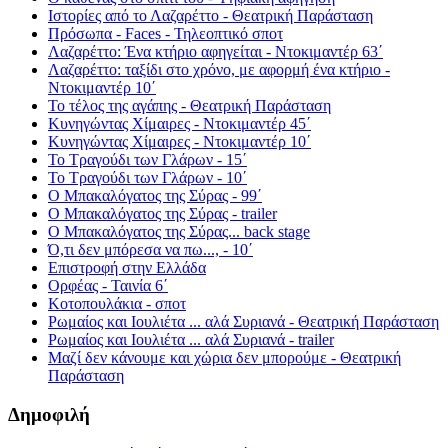
Ιστορίες από το Λαζαρέττο - Θεατρική Παράσταση
Πρόσωπα - Faces - Τηλεοπτικό σποτ
Λαζαρέττο: Ένα κτήριο αφηγείται - Ντοκιμαντέρ 63΄
Λαζαρέττο: ταξίδι στο χρόνο, με αφορμή ένα κτήριο -
Ντοκιμαντέρ 10΄
Το τέλος της αγάπης - Θεατρική Παράσταση
Κυνηγώντας Χίμαιρες - Ντοκιμαντέρ 45΄
Κυνηγώντας Χίμαιρες - Ντοκιμαντέρ 10΄
Το Τραγούδι των Γλάρων - 15΄
Το Τραγούδι των Γλάρων - 10΄
Ο Μπακαλόγατος της Σύρας - 99΄
Ο Μπακαλόγατος της Σύρας - trailer
Ο Μπακαλόγατος της Σύρας... back stage
Ό,τι δεν μπόρεσα να πω..., - 10΄
Επιστροφή στην Ελλάδα
Ορφέας - Ταινία 6΄
Κοτοπουλάκια - σποτ
Ρωμαίος και Ιουλιέτα ... αλά Συριανά - Θεατρική Παράσταση
Ρωμαίος και Ιουλιέτα ... αλά Συριανά - trailer
Μαζί δεν κάνουμε και χώρια δεν μπορούμε - Θεατρική
Παράσταση
Δημοφιλή