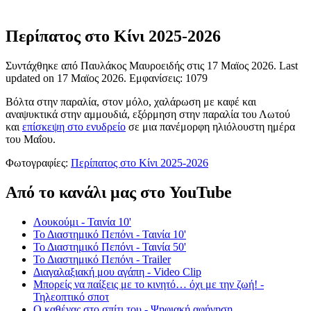
Περίπατος στο Κίνι 2025-2026
Συντάχθηκε από Παυλάκος Μαυροειδής στις
17 Μαϊος 2026
. Last
updated on
17 Μαϊος 2026
. Εμφανίσεις: 1079
Βόλτα στην παραλία, στον μόλο, χαλάρωση με καφέ και
αναψυκτικά στην αμμουδιά, εξόρμηση στην παραλία του Λωτού
και
επίσκεψη στο ενυδρείο
σε μια πανέμορφη ηλιόλουστη ημέρα
του Μαΐου.
Φωτογραφίες:
Περίπατος στο Κίνι 2025-2026
Από το κανάλι μας στο YouTube
Λουκούμι - Ταινία 10'
Το Διαστημικό Πεπόνι - Ταινία 10'
Το Διαστημικό Πεπόνι - Ταινία 50'
Το Διαστημικό Πεπόνι - Trailer
Διαγαλαξιακή μου αγάπη - Video Clip
Μπορείς να παίξεις με το κινητό… όχι με την ζωή! -
Τηλεοπτικό σποτ
Ο καθένας στο σπίτι του - Ψηφιακή αφήγηση