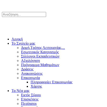
Αρχική
Το Σχολείο μας
Δομή,Τρόπος Λειτουργίας,...
Εσωτερικός Κανονισμός
Σύλλογοι Εκπαιδευτικών
Αξιολόγηση
Πρόγραμμα Μαθημάτων
Δράσεις
Ανακοινώσεις
Επικοινωνία
Πληροφορίες Επικοινωνίας
Χάρτης
Τα Νέα μας
Εκτός Σύρου
Επισκέψεις
Περίπατοι