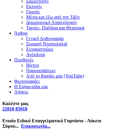
Συμμετοχές
Εκλογές
Γιορτές
Μέσα και έξω από την Τάξη
Δημιουργική Απασχόληση
Ταινίες, Παζάρια και Θεατρικά
Άρθρα
Γενική Αρθογραφία
Συριανή Ντοπιολαλιά
Ευχαριστούμε
Ανέκδοτα
Προβολές
Βίντεο
Παρουσιάσεων
Από το Κανάλι μας (YouTube)
Φωτογραφίες
Η Εφημερίδα μας
Λήψεις
Καλέστε μας
22810 85018
Ενιαίο Ειδικό Επαγγελματικό Γυμνάσιο - Λύκειο
Σύρου...
Επικοινωνία...