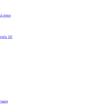
κό σποτ
ντέρ 10΄
σταση