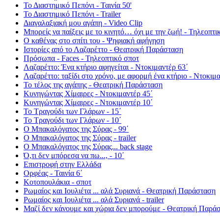
Το Διαστημικό Πεπόνι - Ταινία 50'
Το Διαστημικό Πεπόνι - Trailer
Διαγαλαξιακή μου αγάπη - Video Clip
Μπορείς να παίξεις με το κινητό… όχι με την ζωή! - Τηλεοπτι
Ο καθένας στο σπίτι του - Ψηφιακή αφήγηση
Ιστορίες από το Λαζαρέττο - Θεατρική Παράσταση
Πρόσωπα - Faces - Τηλεοπτικό σποτ
Λαζαρέττο: Ένα κτήριο αφηγείται - Ντοκιμαντέρ 63΄
Λαζαρέττο: ταξίδι στο χρόνο, με αφορμή ένα κτήριο - Ντοκιμα
Το τέλος της αγάπης - Θεατρική Παράσταση
Κυνηγώντας Χίμαιρες - Ντοκιμαντέρ 45΄
Κυνηγώντας Χίμαιρες - Ντοκιμαντέρ 10΄
Το Τραγούδι των Γλάρων - 15΄
Το Τραγούδι των Γλάρων - 10΄
Ο Μπακαλόγατος της Σύρας - 99΄
Ο Μπακαλόγατος της Σύρας - trailer
Ο Μπακαλόγατος της Σύρας... back stage
Ό,τι δεν μπόρεσα να πω..., - 10΄
Επιστροφή στην Ελλάδα
Ορφέας - Ταινία 6΄
Κοτοπουλάκια - σποτ
Ρωμαίος και Ιουλιέτα ... αλά Συριανά - Θεατρική Παράσταση
Ρωμαίος και Ιουλιέτα ... αλά Συριανά - trailer
Μαζί δεν κάνουμε και χώρια δεν μπορούμε - Θεατρική Παρά