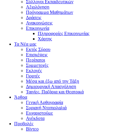
Σύλλογοι Εκπαιδευτικών
Αξιολόγηση
Πρόγραμμα Μαθημάτων
Δράσεις
Ανακοινώσεις
Επικοινωνία
Πληροφορίες Επικοινωνίας
Χάρτης
Τα Νέα μας
Εκτός Σύρου
Επισκέψεις
Περίπατοι
Συμμετοχές
Εκλογές
Γιορτές
Μέσα και έξω από την Τάξη
Δημιουργική Απασχόληση
Ταινίες, Παζάρια και Θεατρικά
Άρθρα
Γενική Αρθογραφία
Συριανή Ντοπιολαλιά
Ευχαριστούμε
Ανέκδοτα
Προβολές
Βίντεο