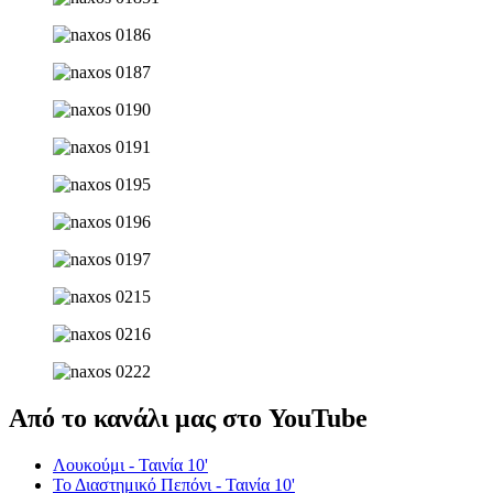
Από το κανάλι μας στο YouTube
Λουκούμι - Ταινία 10'
Το Διαστημικό Πεπόνι - Ταινία 10'