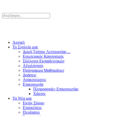
Αρχική
Το Σχολείο μας
Δομή,Τρόπος Λειτουργίας,...
Εσωτερικός Κανονισμός
Σύλλογοι Εκπαιδευτικών
Αξιολόγηση
Πρόγραμμα Μαθημάτων
Δράσεις
Ανακοινώσεις
Επικοινωνία
Πληροφορίες Επικοινωνίας
Χάρτης
Τα Νέα μας
Εκτός Σύρου
Επισκέψεις
Περίπατοι