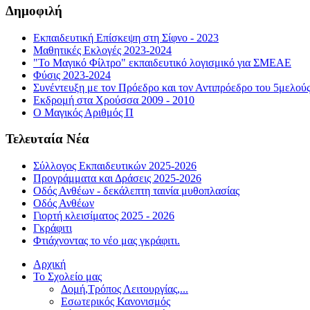
Δημοφιλή
Εκπαιδευτική Επίσκεψη στη Σίφνο - 2023
Μαθητικές Εκλογές 2023-2024
"Το Μαγικό Φίλτρο" εκπαιδευτικό λογισμικό για ΣΜΕΑΕ
Φύσις 2023-2024
Συνέντευξη με τον Πρόεδρο και τον Αντιπρόεδρο του 5μελού
Εκδρομή στα Χρούσσα 2009 - 2010
Ο Μαγικός Αριθμός Π
Τελευταία Νέα
Σύλλογος Εκπαιδευτικών 2025-2026
Προγράμματα και Δράσεις 2025-2026
Οδός Ανθέων - δεκάλεπτη ταινία μυθοπλασίας
Οδός Ανθέων
Γιορτή κλεισίματος 2025 - 2026
Γκράφιτι
Φτιάχνοντας το νέο μας γκράφιτι.
Αρχική
Το Σχολείο μας
Δομή,Τρόπος Λειτουργίας,...
Εσωτερικός Κανονισμός