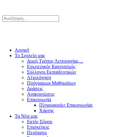
Αρχική
Το Σχολείο μας
Δομή,Τρόπος Λειτουργίας,...
Εσωτερικός Κανονισμός
Σύλλογοι Εκπαιδευτικών
Αξιολόγηση
Πρόγραμμα Μαθημάτων
Δράσεις
Ανακοινώσεις
Επικοινωνία
Πληροφορίες Επικοινωνίας
Χάρτης
Τα Νέα μας
Εκτός Σύρου
Επισκέψεις
Περίπατοι