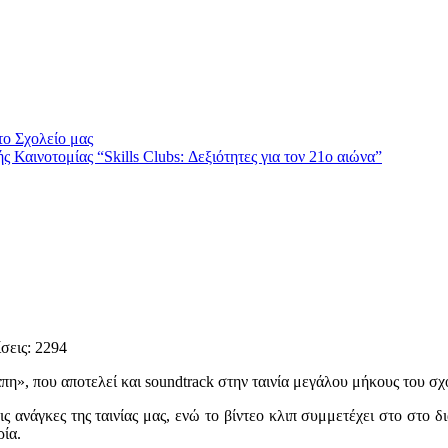
το Σχολείο μας
Καινοτομίας “Skills Clubs: Δεξιότητες για τον 21ο αιώνα”
σεις: 2294
άπη», που αποτελεί και soundtrack στην ταινία μεγάλου μήκους του σ
ς ανάγκες της ταινίας μας, ενώ το βίντεο κλιπ συμμετέχει στο στο 
ρία.