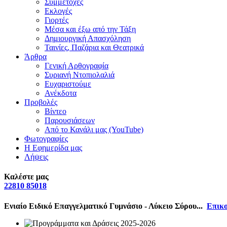
Συμμετοχές
Εκλογές
Γιορτές
Μέσα και έξω από την Τάξη
Δημιουργική Απασχόληση
Ταινίες, Παζάρια και Θεατρικά
Άρθρα
Γενική Αρθογραφία
Συριανή Ντοπιολαλιά
Ευχαριστούμε
Ανέκδοτα
Προβολές
Βίντεο
Παρουσιάσεων
Από το Κανάλι μας (YouTube)
Φωτογραφίες
Η Εφημερίδα μας
Λήψεις
Καλέστε μας
22810 85018
Ενιαίο Ειδικό Επαγγελματικό Γυμνάσιο - Λύκειο Σύρου...
Επικο