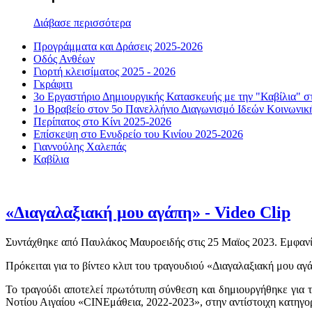
Διάβασε περισσότερα
Προγράμματα και Δράσεις 2025-2026
Οδός Ανθέων
Γιορτή κλεισίματος 2025 - 2026
Γκράφιτι
3ο Εργαστήριο Δημιουργικής Κατασκευής με την "Καβίλια" σ
1ο Βραβείο στον 5ο Πανελλήνιο Διαγωνισμό Ιδεών Κοινωνικής 
Περίπατος στο Κίνι 2025-2026
Επίσκεψη στο Ενυδρείο του Κινίου 2025-2026
Γιαννούλης Χαλεπάς
Καβίλια
«Διαγαλαξιακή μου αγάπη» - Video Clip
Συντάχθηκε από Παυλάκος Μαυροειδής στις
25 Μαϊος 2023
. Εμφανί
Πρόκειται για το βίντεο κλιπ του τραγουδιού «Διαγαλαξιακή μου αγ
Το τραγούδι αποτελεί πρωτότυπη σύνθεση και δημιουργήθηκε για τι
Νοτίου Αιγαίου «CINEμάθεια, 2022-2023», στην αντίστοιχη κατηγο