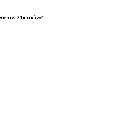
για τον 21ο αιώνα”