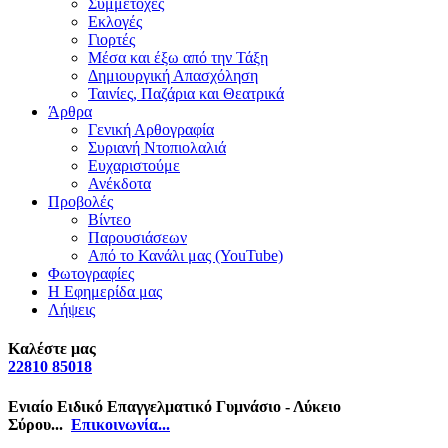
Συμμετοχές
Εκλογές
Γιορτές
Μέσα και έξω από την Τάξη
Δημιουργική Απασχόληση
Ταινίες, Παζάρια και Θεατρικά
Άρθρα
Γενική Αρθογραφία
Συριανή Ντοπιολαλιά
Ευχαριστούμε
Ανέκδοτα
Προβολές
Βίντεο
Παρουσιάσεων
Από το Κανάλι μας (YouTube)
Φωτογραφίες
Η Εφημερίδα μας
Λήψεις
Καλέστε μας
22810 85018
Ενιαίο Ειδικό Επαγγελματικό Γυμνάσιο - Λύκειο
Σύρου...
Επικοινωνία...