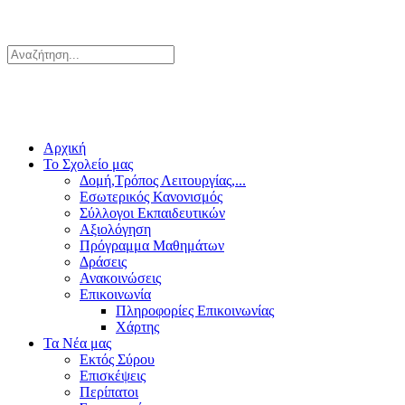
Αρχική
Το Σχολείο μας
Δομή,Τρόπος Λειτουργίας,...
Εσωτερικός Κανονισμός
Σύλλογοι Εκπαιδευτικών
Αξιολόγηση
Πρόγραμμα Μαθημάτων
Δράσεις
Ανακοινώσεις
Επικοινωνία
Πληροφορίες Επικοινωνίας
Χάρτης
Τα Νέα μας
Εκτός Σύρου
Επισκέψεις
Περίπατοι