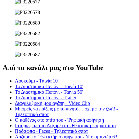
Από το κανάλι μας στο YouTube
Λουκούμι - Ταινία 10'
Το Διαστημικό Πεπόνι - Ταινία 10'
Το Διαστημικό Πεπόνι - Ταινία 50'
Το Διαστημικό Πεπόνι - Trailer
Διαγαλαξιακή μου αγάπη - Video Clip
Μπορείς να παίξεις με το κινητό… όχι με την ζωή! -
Τηλεοπτικό σποτ
Ο καθένας στο σπίτι του - Ψηφιακή αφήγηση
Ιστορίες από το Λαζαρέττο - Θεατρική Παράσταση
Πρόσωπα - Faces - Τηλεοπτικό σποτ
Λαζαρέττο: Ένα κτήριο αφηγείται - Ντοκιμαντέρ 63΄