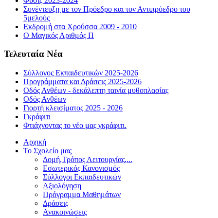
Φύσις 2023-2024
Συνέντευξη με τον Πρόεδρο και τον Αντιπρόεδρο του
5μελούς
Εκδρομή στα Χρούσσα 2009 - 2010
Ο Μαγικός Αριθμός Π
Τελευταία Νέα
Σύλλογος Εκπαιδευτικών 2025-2026
Προγράμματα και Δράσεις 2025-2026
Οδός Ανθέων - δεκάλεπτη ταινία μυθοπλασίας
Οδός Ανθέων
Γιορτή κλεισίματος 2025 - 2026
Γκράφιτι
Φτιάχνοντας το νέο μας γκράφιτι.
Αρχική
Το Σχολείο μας
Δομή,Τρόπος Λειτουργίας,...
Εσωτερικός Κανονισμός
Σύλλογοι Εκπαιδευτικών
Αξιολόγηση
Πρόγραμμα Μαθημάτων
Δράσεις
Ανακοινώσεις