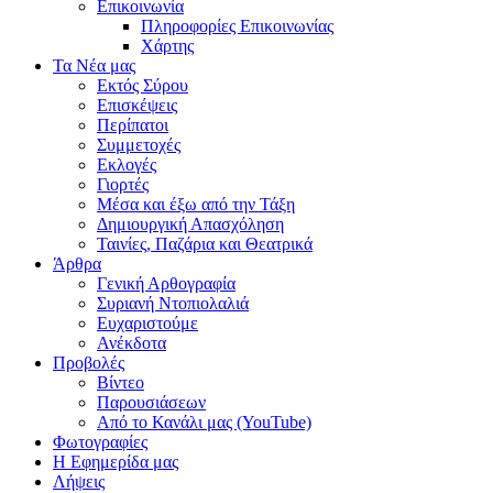
Επικοινωνία
Πληροφορίες Επικοινωνίας
Χάρτης
Τα Νέα μας
Εκτός Σύρου
Επισκέψεις
Περίπατοι
Συμμετοχές
Εκλογές
Γιορτές
Μέσα και έξω από την Τάξη
Δημιουργική Απασχόληση
Ταινίες, Παζάρια και Θεατρικά
Άρθρα
Γενική Αρθογραφία
Συριανή Ντοπιολαλιά
Ευχαριστούμε
Ανέκδοτα
Προβολές
Βίντεο
Παρουσιάσεων
Από το Κανάλι μας (YouTube)
Φωτογραφίες
Η Εφημερίδα μας
Λήψεις