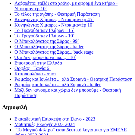
Λαζαρέττο: ταξίδι στο χρόνο, με αφορμή ένα κτήριο -
Ντοκιμαντέρ 10΄
Το τέλος της αγάπης - Θεατρική Παράσταση
Κυνηγώντας Χίμαιρες - Ντοκιμαντέρ 45΄
Κυνηγώντας Χίμαιρες - Ντοκιμαντέρ 10΄
Το Τραγούδι των Γλάρων - 15΄
Το Τραγούδι των Γλάρων - 10΄
Ο Μπακαλόγατος της Σύρας - 99΄
Ο Μπακαλόγατος της Σύρας - trailer
Ο Μπακαλόγατος της Σύρας... back stage
Ό,τι δεν μπόρεσα να πω..., - 10΄
Επιστροφή στην Ελλάδα
Ορφέας - Ταινία 6΄
Κοτοπουλάκια - σποτ
Ρωμαίος και Ιουλιέτα ... αλά Συριανά - Θεατρική Παράσταση
Ρωμαίος και Ιουλιέτα ... αλά Συριανά - trailer
Μαζί δεν κάνουμε και χώρια δεν μπορούμε - Θεατρική
Παράσταση
Δημοφιλή
Εκπαιδευτική Επίσκεψη στη Σίφνο - 2023
Μαθητικές Εκλογές 2023-2024
"Το Μαγικό Φίλτρο" εκπαιδευτικό λογισμικό για ΣΜΕΑΕ