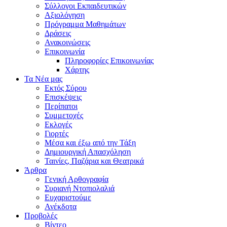
Σύλλογοι Εκπαιδευτικών
Αξιολόγηση
Πρόγραμμα Μαθημάτων
Δράσεις
Ανακοινώσεις
Επικοινωνία
Πληροφορίες Επικοινωνίας
Χάρτης
Τα Νέα μας
Εκτός Σύρου
Επισκέψεις
Περίπατοι
Συμμετοχές
Εκλογές
Γιορτές
Μέσα και έξω από την Τάξη
Δημιουργική Απασχόληση
Ταινίες, Παζάρια και Θεατρικά
Άρθρα
Γενική Αρθογραφία
Συριανή Ντοπιολαλιά
Ευχαριστούμε
Ανέκδοτα
Προβολές
Βίντεο