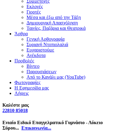
Συμμετοχές
Εκλογές
Γιορτές
Μέσα και έξω από την Τάξη
Δημιουργική Απασχόληση
Ταινίες, Παζάρια και Θεατρικά
Άρθρα
Γενική Αρθογραφία
Συριανή Ντοπιολαλιά
Ευχαριστούμε
Ανέκδοτα
Προβολές
Βίντεο
Παρουσιάσεων
Από το Κανάλι μας (YouTube)
Φωτογραφίες
Η Εφημερίδα μας
Λήψεις
Καλέστε μας
22810 85018
Ενιαίο Ειδικό Επαγγελματικό Γυμνάσιο - Λύκειο
Σύρου...
Επικοινωνία...