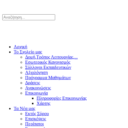
Αρχική
Το Σχολείο μας
Δομή,Τρόπος Λειτουργίας,...
Εσωτερικός Κανονισμός
Σύλλογοι Εκπαιδευτικών
Αξιολόγηση
Πρόγραμμα Μαθημάτων
Δράσεις
Ανακοινώσεις
Επικοινωνία
Πληροφορίες Επικοινωνίας
Χάρτης
Τα Νέα μας
Εκτός Σύρου
Επισκέψεις
Περίπατοι