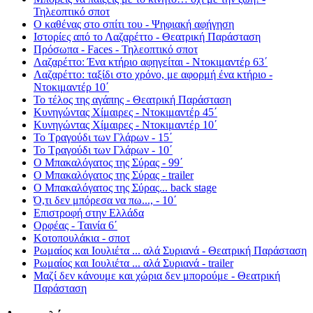
Τηλεοπτικό σποτ
Ο καθένας στο σπίτι του - Ψηφιακή αφήγηση
Ιστορίες από το Λαζαρέττο - Θεατρική Παράσταση
Πρόσωπα - Faces - Τηλεοπτικό σποτ
Λαζαρέττο: Ένα κτήριο αφηγείται - Ντοκιμαντέρ 63΄
Λαζαρέττο: ταξίδι στο χρόνο, με αφορμή ένα κτήριο -
Ντοκιμαντέρ 10΄
Το τέλος της αγάπης - Θεατρική Παράσταση
Κυνηγώντας Χίμαιρες - Ντοκιμαντέρ 45΄
Κυνηγώντας Χίμαιρες - Ντοκιμαντέρ 10΄
Το Τραγούδι των Γλάρων - 15΄
Το Τραγούδι των Γλάρων - 10΄
Ο Μπακαλόγατος της Σύρας - 99΄
Ο Μπακαλόγατος της Σύρας - trailer
Ο Μπακαλόγατος της Σύρας... back stage
Ό,τι δεν μπόρεσα να πω..., - 10΄
Επιστροφή στην Ελλάδα
Ορφέας - Ταινία 6΄
Κοτοπουλάκια - σποτ
Ρωμαίος και Ιουλιέτα ... αλά Συριανά - Θεατρική Παράσταση
Ρωμαίος και Ιουλιέτα ... αλά Συριανά - trailer
Μαζί δεν κάνουμε και χώρια δεν μπορούμε - Θεατρική
Παράσταση