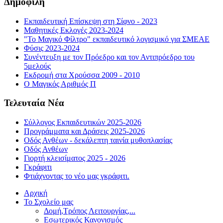
Δημοφιλή
Εκπαιδευτική Επίσκεψη στη Σίφνο - 2023
Μαθητικές Εκλογές 2023-2024
"Το Μαγικό Φίλτρο" εκπαιδευτικό λογισμικό για ΣΜΕΑΕ
Φύσις 2023-2024
Συνέντευξη με τον Πρόεδρο και τον Αντιπρόεδρο του
5μελούς
Εκδρομή στα Χρούσσα 2009 - 2010
Ο Μαγικός Αριθμός Π
Τελευταία Νέα
Σύλλογος Εκπαιδευτικών 2025-2026
Προγράμματα και Δράσεις 2025-2026
Οδός Ανθέων - δεκάλεπτη ταινία μυθοπλασίας
Οδός Ανθέων
Γιορτή κλεισίματος 2025 - 2026
Γκράφιτι
Φτιάχνοντας το νέο μας γκράφιτι.
Αρχική
Το Σχολείο μας
Δομή,Τρόπος Λειτουργίας,...
Εσωτερικός Κανονισμός