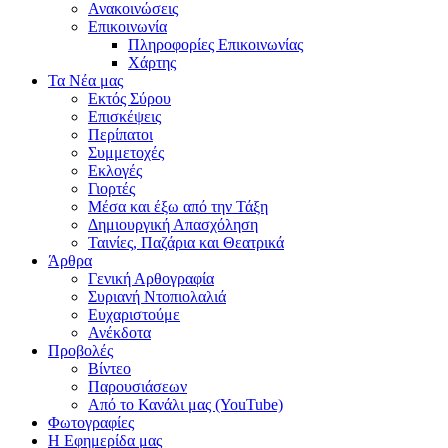
Ανακοινώσεις
Επικοινωνία
Πληροφορίες Επικοινωνίας
Χάρτης
Τα Νέα μας
Εκτός Σύρου
Επισκέψεις
Περίπατοι
Συμμετοχές
Εκλογές
Γιορτές
Μέσα και έξω από την Τάξη
Δημιουργική Απασχόληση
Ταινίες, Παζάρια και Θεατρικά
Άρθρα
Γενική Αρθογραφία
Συριανή Ντοπιολαλιά
Ευχαριστούμε
Ανέκδοτα
Προβολές
Βίντεο
Παρουσιάσεων
Από το Κανάλι μας (YouTube)
Φωτογραφίες
Η Εφημερίδα μας