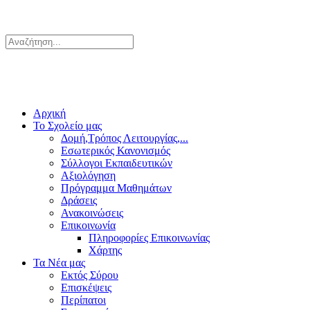
Αρχική
Το Σχολείο μας
Δομή,Τρόπος Λειτουργίας,...
Εσωτερικός Κανονισμός
Σύλλογοι Εκπαιδευτικών
Αξιολόγηση
Πρόγραμμα Μαθημάτων
Δράσεις
Ανακοινώσεις
Επικοινωνία
Πληροφορίες Επικοινωνίας
Χάρτης
Τα Νέα μας
Εκτός Σύρου
Επισκέψεις
Περίπατοι