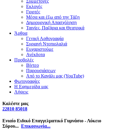
Συμμετοχές
Εκλογές
Γιορτές
Μέσα και έξω από την Τάξη
Δημιουργική Απασχόληση
Ταινίες, Παζάρια και Θεατρικά
Άρθρα
Γενική Αρθογραφία
Συριανή Ντοπιολαλιά
Ευχαριστούμε
Ανέκδοτα
Προβολές
Βίντεο
Παρουσιάσεων
Από το Κανάλι μας (YouTube)
Φωτογραφίες
Η Εφημερίδα μας
Λήψεις
Καλέστε μας
22810 85018
Ενιαίο Ειδικό Επαγγελματικό Γυμνάσιο - Λύκειο
Σύρου...
Επικοινωνία...