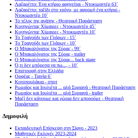
Λαζαρέττο: Ένα κτήριο αφηγείται - Ντοκιμαντέρ 63΄
Λαζαρέττο: ταξίδι στο χρόνο, με αφορμή ένα κτήριο -
Ντοκιμαντέρ 10΄
Το τέλος της αγάπης - Θεατρική Παράσταση
Κυνηγώντας Χίμαιρες - Ντοκιμαντέρ 45΄
Κυνηγώντας Χίμαιρες - Ντοκιμαντέρ 10΄
Το Τραγούδι των Γλάρων - 15΄
Το Τραγούδι των Γλάρων - 10΄
Ο Μπακαλόγατος της Σύρας - 99΄
Ο Μπακαλόγατος της Σύρας - trailer
Ο Μπακαλόγατος της Σύρας... back stage
Ό,τι δεν μπόρεσα να πω..., - 10΄
Επιστροφή στην Ελλάδα
Ορφέας - Ταινία 6΄
Κοτοπουλάκια - σποτ
Ρωμαίος και Ιουλιέτα ... αλά Συριανά - Θεατρική Παράσταση
Ρωμαίος και Ιουλιέτα ... αλά Συριανά - trailer
Μαζί δεν κάνουμε και χώρια δεν μπορούμε - Θεατρική
Παράσταση
Δημοφιλή
Εκπαιδευτική Επίσκεψη στη Σίφνο - 2023
Μαθητικές Εκλογές 2023-2024