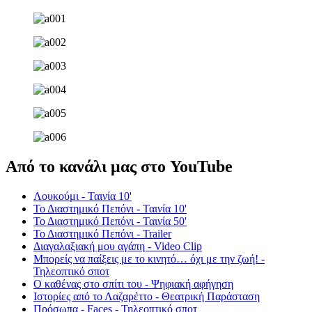
Από το κανάλι μας στο YouTube
Λουκούμι - Ταινία 10'
Το Διαστημικό Πεπόνι - Ταινία 10'
Το Διαστημικό Πεπόνι - Ταινία 50'
Το Διαστημικό Πεπόνι - Trailer
Διαγαλαξιακή μου αγάπη - Video Clip
Μπορείς να παίξεις με το κινητό… όχι με την ζωή! -
Τηλεοπτικό σποτ
Ο καθένας στο σπίτι του - Ψηφιακή αφήγηση
Ιστορίες από το Λαζαρέττο - Θεατρική Παράσταση
Πρόσωπα - Faces - Τηλεοπτικό σποτ