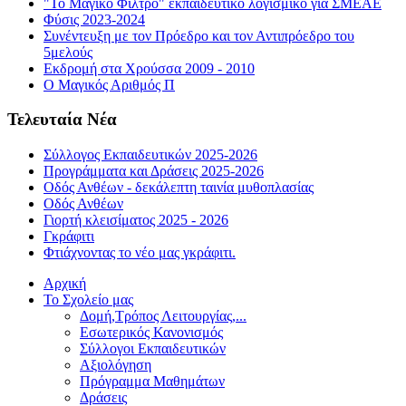
"Το Μαγικό Φίλτρο" εκπαιδευτικό λογισμικό για ΣΜΕΑΕ
Φύσις 2023-2024
Συνέντευξη με τον Πρόεδρο και τον Αντιπρόεδρο του
5μελούς
Εκδρομή στα Χρούσσα 2009 - 2010
Ο Μαγικός Αριθμός Π
Τελευταία Νέα
Σύλλογος Εκπαιδευτικών 2025-2026
Προγράμματα και Δράσεις 2025-2026
Οδός Ανθέων - δεκάλεπτη ταινία μυθοπλασίας
Οδός Ανθέων
Γιορτή κλεισίματος 2025 - 2026
Γκράφιτι
Φτιάχνοντας το νέο μας γκράφιτι.
Αρχική
Το Σχολείο μας
Δομή,Τρόπος Λειτουργίας,...
Εσωτερικός Κανονισμός
Σύλλογοι Εκπαιδευτικών
Αξιολόγηση
Πρόγραμμα Μαθημάτων
Δράσεις