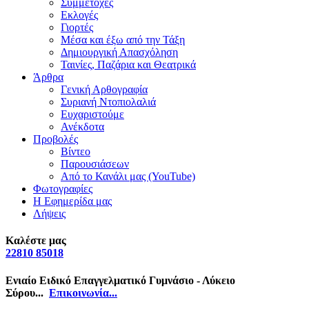
Συμμετοχές
Εκλογές
Γιορτές
Μέσα και έξω από την Τάξη
Δημιουργική Απασχόληση
Ταινίες, Παζάρια και Θεατρικά
Άρθρα
Γενική Αρθογραφία
Συριανή Ντοπιολαλιά
Ευχαριστούμε
Ανέκδοτα
Προβολές
Βίντεο
Παρουσιάσεων
Από το Κανάλι μας (YouTube)
Φωτογραφίες
Η Εφημερίδα μας
Λήψεις
Καλέστε μας
22810 85018
Ενιαίο Ειδικό Επαγγελματικό Γυμνάσιο - Λύκειο
Σύρου...
Επικοινωνία...