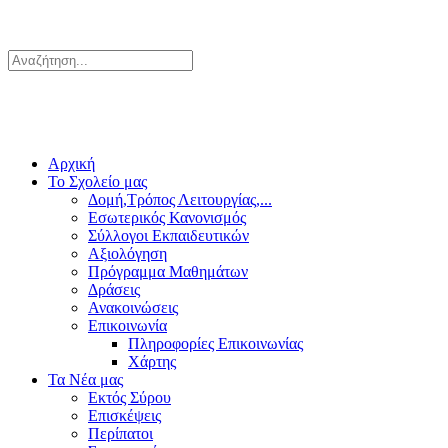
Αρχική
Το Σχολείο μας
Δομή,Τρόπος Λειτουργίας,...
Εσωτερικός Κανονισμός
Σύλλογοι Εκπαιδευτικών
Αξιολόγηση
Πρόγραμμα Μαθημάτων
Δράσεις
Ανακοινώσεις
Επικοινωνία
Πληροφορίες Επικοινωνίας
Χάρτης
Τα Νέα μας
Εκτός Σύρου
Επισκέψεις
Περίπατοι