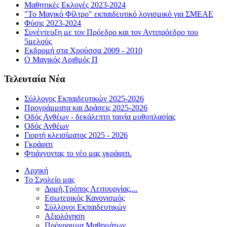
Μαθητικές Εκλογές 2023-2024
"Το Μαγικό Φίλτρο" εκπαιδευτικό λογισμικό για ΣΜΕΑΕ
Φύσις 2023-2024
Συνέντευξη με τον Πρόεδρο και τον Αντιπρόεδρο του
5μελούς
Εκδρομή στα Χρούσσα 2009 - 2010
Ο Μαγικός Αριθμός Π
Τελευταία Νέα
Σύλλογος Εκπαιδευτικών 2025-2026
Προγράμματα και Δράσεις 2025-2026
Οδός Ανθέων - δεκάλεπτη ταινία μυθοπλασίας
Οδός Ανθέων
Γιορτή κλεισίματος 2025 - 2026
Γκράφιτι
Φτιάχνοντας το νέο μας γκράφιτι.
Αρχική
Το Σχολείο μας
Δομή,Τρόπος Λειτουργίας,...
Εσωτερικός Κανονισμός
Σύλλογοι Εκπαιδευτικών
Αξιολόγηση
Πρόγραμμα Μαθημάτων