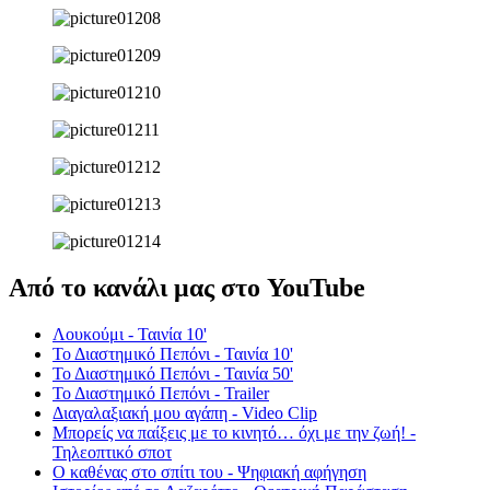
Από το κανάλι μας στο YouTube
Λουκούμι - Ταινία 10'
Το Διαστημικό Πεπόνι - Ταινία 10'
Το Διαστημικό Πεπόνι - Ταινία 50'
Το Διαστημικό Πεπόνι - Trailer
Διαγαλαξιακή μου αγάπη - Video Clip
Μπορείς να παίξεις με το κινητό… όχι με την ζωή! -
Τηλεοπτικό σποτ
Ο καθένας στο σπίτι του - Ψηφιακή αφήγηση