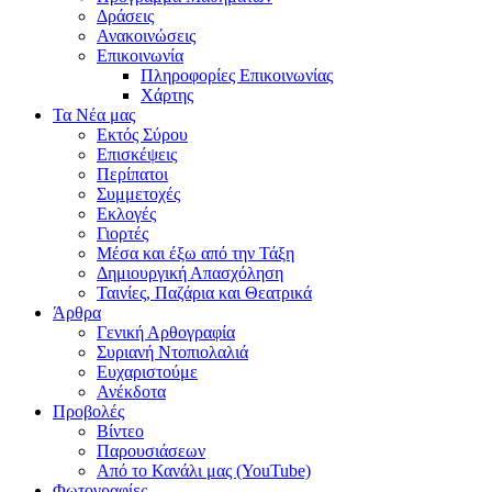
Δράσεις
Ανακοινώσεις
Επικοινωνία
Πληροφορίες Επικοινωνίας
Χάρτης
Τα Νέα μας
Εκτός Σύρου
Επισκέψεις
Περίπατοι
Συμμετοχές
Εκλογές
Γιορτές
Μέσα και έξω από την Τάξη
Δημιουργική Απασχόληση
Ταινίες, Παζάρια και Θεατρικά
Άρθρα
Γενική Αρθογραφία
Συριανή Ντοπιολαλιά
Ευχαριστούμε
Ανέκδοτα
Προβολές
Βίντεο
Παρουσιάσεων
Από το Κανάλι μας (YouTube)
Φωτογραφίες