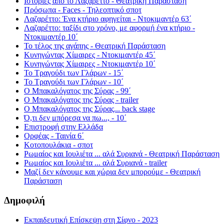
Ιστορίες από το Λαζαρέττο - Θεατρική Παράσταση
Πρόσωπα - Faces - Τηλεοπτικό σποτ
Λαζαρέττο: Ένα κτήριο αφηγείται - Ντοκιμαντέρ 63΄
Λαζαρέττο: ταξίδι στο χρόνο, με αφορμή ένα κτήριο -
Ντοκιμαντέρ 10΄
Το τέλος της αγάπης - Θεατρική Παράσταση
Κυνηγώντας Χίμαιρες - Ντοκιμαντέρ 45΄
Κυνηγώντας Χίμαιρες - Ντοκιμαντέρ 10΄
Το Τραγούδι των Γλάρων - 15΄
Το Τραγούδι των Γλάρων - 10΄
Ο Μπακαλόγατος της Σύρας - 99΄
Ο Μπακαλόγατος της Σύρας - trailer
Ο Μπακαλόγατος της Σύρας... back stage
Ό,τι δεν μπόρεσα να πω..., - 10΄
Επιστροφή στην Ελλάδα
Ορφέας - Ταινία 6΄
Κοτοπουλάκια - σποτ
Ρωμαίος και Ιουλιέτα ... αλά Συριανά - Θεατρική Παράσταση
Ρωμαίος και Ιουλιέτα ... αλά Συριανά - trailer
Μαζί δεν κάνουμε και χώρια δεν μπορούμε - Θεατρική
Παράσταση
Δημοφιλή
Εκπαιδευτική Επίσκεψη στη Σίφνο - 2023