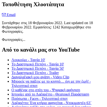
Τοποθέτηση Χλοοτάπητα
Email
Συντάχθηκε στις
18 Φεβρουαρίου 2022
. Last updated on
18
Φεβρουαρίου 2022
. Εμφανίσεις: 1242 Καταχωρήθηκε στο
Φωτογραφίες.
Φωτογραφίες...
Από το κανάλι μας στο YouTube
Λουκούμι - Ταινία 10'
Το Διαστημικό Πεπόνι - Ταινία 10'
Το Διαστημικό Πεπόνι - Ταινία 50'
Το Διαστημικό Πεπόνι - Trailer
Διαγαλαξιακή μου αγάπη - Video Clip
Μπορείς να παίξεις με το κινητό… όχι με την ζωή! -
Τηλεοπτικό σποτ
Ο καθένας στο σπίτι του - Ψηφιακή αφήγηση
Ιστορίες από το Λαζαρέττο - Θεατρική Παράσταση
Πρόσωπα - Faces - Τηλεοπτικό σποτ
Λαζαρέττο: Ένα κτήριο αφηγείται - Ντοκιμαντέρ 63΄