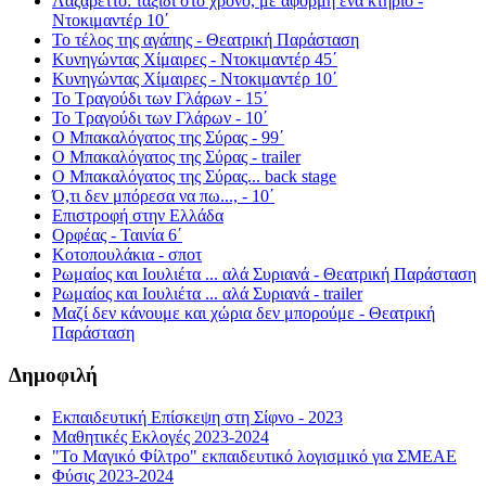
Λαζαρέττο: ταξίδι στο χρόνο, με αφορμή ένα κτήριο -
Ντοκιμαντέρ 10΄
Το τέλος της αγάπης - Θεατρική Παράσταση
Κυνηγώντας Χίμαιρες - Ντοκιμαντέρ 45΄
Κυνηγώντας Χίμαιρες - Ντοκιμαντέρ 10΄
Το Τραγούδι των Γλάρων - 15΄
Το Τραγούδι των Γλάρων - 10΄
Ο Μπακαλόγατος της Σύρας - 99΄
Ο Μπακαλόγατος της Σύρας - trailer
Ο Μπακαλόγατος της Σύρας... back stage
Ό,τι δεν μπόρεσα να πω..., - 10΄
Επιστροφή στην Ελλάδα
Ορφέας - Ταινία 6΄
Κοτοπουλάκια - σποτ
Ρωμαίος και Ιουλιέτα ... αλά Συριανά - Θεατρική Παράσταση
Ρωμαίος και Ιουλιέτα ... αλά Συριανά - trailer
Μαζί δεν κάνουμε και χώρια δεν μπορούμε - Θεατρική
Παράσταση
Δημοφιλή
Εκπαιδευτική Επίσκεψη στη Σίφνο - 2023
Μαθητικές Εκλογές 2023-2024
"Το Μαγικό Φίλτρο" εκπαιδευτικό λογισμικό για ΣΜΕΑΕ
Φύσις 2023-2024