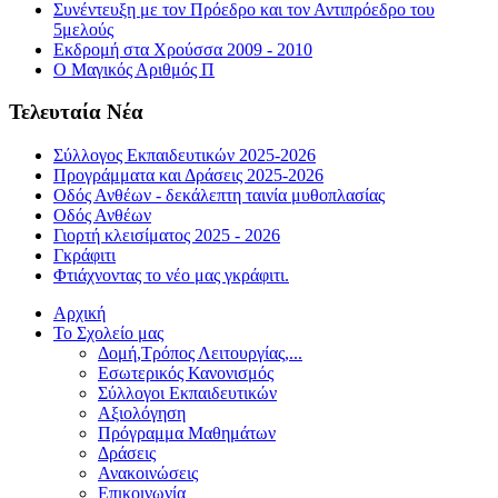
Συνέντευξη με τον Πρόεδρο και τον Αντιπρόεδρο του
5μελούς
Εκδρομή στα Χρούσσα 2009 - 2010
Ο Μαγικός Αριθμός Π
Τελευταία Νέα
Σύλλογος Εκπαιδευτικών 2025-2026
Προγράμματα και Δράσεις 2025-2026
Οδός Ανθέων - δεκάλεπτη ταινία μυθοπλασίας
Οδός Ανθέων
Γιορτή κλεισίματος 2025 - 2026
Γκράφιτι
Φτιάχνοντας το νέο μας γκράφιτι.
Αρχική
Το Σχολείο μας
Δομή,Τρόπος Λειτουργίας,...
Εσωτερικός Κανονισμός
Σύλλογοι Εκπαιδευτικών
Αξιολόγηση
Πρόγραμμα Μαθημάτων
Δράσεις
Ανακοινώσεις
Επικοινωνία