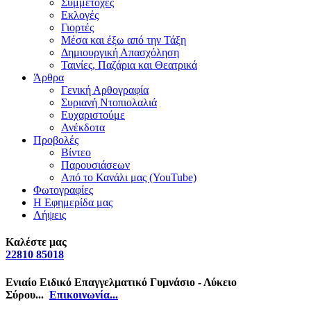
Συμμετοχές
Εκλογές
Γιορτές
Μέσα και έξω από την Τάξη
Δημιουργική Απασχόληση
Ταινίες, Παζάρια και Θεατρικά
Άρθρα
Γενική Αρθογραφία
Συριανή Ντοπιολαλιά
Ευχαριστούμε
Ανέκδοτα
Προβολές
Βίντεο
Παρουσιάσεων
Από το Κανάλι μας (YouTube)
Φωτογραφίες
Η Εφημερίδα μας
Λήψεις
Καλέστε μας
22810 85018
Ενιαίο Ειδικό Επαγγελματικό Γυμνάσιο - Λύκειο
Σύρου...
Επικοινωνία...