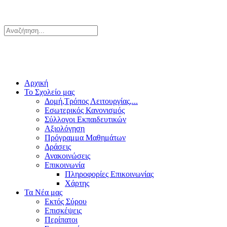
Αρχική
Το Σχολείο μας
Δομή,Τρόπος Λειτουργίας,...
Εσωτερικός Κανονισμός
Σύλλογοι Εκπαιδευτικών
Αξιολόγηση
Πρόγραμμα Μαθημάτων
Δράσεις
Ανακοινώσεις
Επικοινωνία
Πληροφορίες Επικοινωνίας
Χάρτης
Τα Νέα μας
Εκτός Σύρου
Επισκέψεις
Περίπατοι