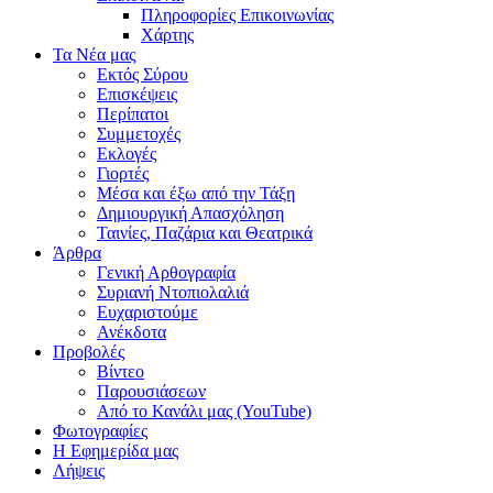
Πληροφορίες Επικοινωνίας
Χάρτης
Τα Νέα μας
Εκτός Σύρου
Επισκέψεις
Περίπατοι
Συμμετοχές
Εκλογές
Γιορτές
Μέσα και έξω από την Τάξη
Δημιουργική Απασχόληση
Ταινίες, Παζάρια και Θεατρικά
Άρθρα
Γενική Αρθογραφία
Συριανή Ντοπιολαλιά
Ευχαριστούμε
Ανέκδοτα
Προβολές
Βίντεο
Παρουσιάσεων
Από το Κανάλι μας (YouTube)
Φωτογραφίες
Η Εφημερίδα μας
Λήψεις