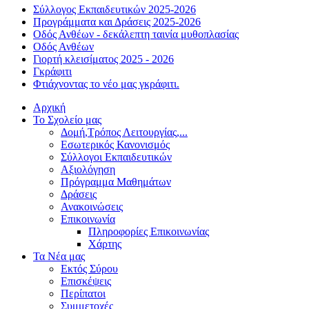
Σύλλογος Εκπαιδευτικών 2025-2026
Προγράμματα και Δράσεις 2025-2026
Οδός Ανθέων - δεκάλεπτη ταινία μυθοπλασίας
Οδός Ανθέων
Γιορτή κλεισίματος 2025 - 2026
Γκράφιτι
Φτιάχνοντας το νέο μας γκράφιτι.
Αρχική
Το Σχολείο μας
Δομή,Τρόπος Λειτουργίας,...
Εσωτερικός Κανονισμός
Σύλλογοι Εκπαιδευτικών
Αξιολόγηση
Πρόγραμμα Μαθημάτων
Δράσεις
Ανακοινώσεις
Επικοινωνία
Πληροφορίες Επικοινωνίας
Χάρτης
Τα Νέα μας
Εκτός Σύρου
Επισκέψεις
Περίπατοι
Συμμετοχές