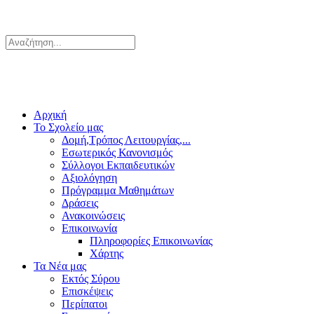
Αρχική
Το Σχολείο μας
Δομή,Τρόπος Λειτουργίας,...
Εσωτερικός Κανονισμός
Σύλλογοι Εκπαιδευτικών
Αξιολόγηση
Πρόγραμμα Μαθημάτων
Δράσεις
Ανακοινώσεις
Επικοινωνία
Πληροφορίες Επικοινωνίας
Χάρτης
Τα Νέα μας
Εκτός Σύρου
Επισκέψεις
Περίπατοι