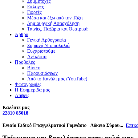
Συμμετοχές
Εκλογές
Γιορτές
Μέσα και έξω από την Τάξη
Δημιουργική Απασχόληση
Ταινίες, Παζάρια και Θεατρικά
Άρθρα
Γενική Αρθογραφία
Συριανή Ντοπιολαλιά
Ευχαριστούμε
Ανέκδοτα
Προβολές
Βίντεο
Παρουσιάσεων
Από το Κανάλι μας (YouTube)
Φωτογραφίες
Η Εφημερίδα μας
Λήψεις
Καλέστε μας
22810 85018
Ενιαίο Ειδικό Επαγγελματικό Γυμνάσιο - Λύκειο Σύρου...
Επικο