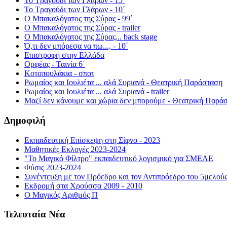
Το Τραγούδι των Γλάρων - 15΄
Το Τραγούδι των Γλάρων - 10΄
Ο Μπακαλόγατος της Σύρας - 99΄
Ο Μπακαλόγατος της Σύρας - trailer
Ο Μπακαλόγατος της Σύρας... back stage
Ό,τι δεν μπόρεσα να πω..., - 10΄
Επιστροφή στην Ελλάδα
Ορφέας - Ταινία 6΄
Κοτοπουλάκια - σποτ
Ρωμαίος και Ιουλιέτα ... αλά Συριανά - Θεατρική Παράσταση
Ρωμαίος και Ιουλιέτα ... αλά Συριανά - trailer
Μαζί δεν κάνουμε και χώρια δεν μπορούμε - Θεατρική Παρά
Δημοφιλή
Εκπαιδευτική Επίσκεψη στη Σίφνο - 2023
Μαθητικές Εκλογές 2023-2024
"Το Μαγικό Φίλτρο" εκπαιδευτικό λογισμικό για ΣΜΕΑΕ
Φύσις 2023-2024
Συνέντευξη με τον Πρόεδρο και τον Αντιπρόεδρο του 5μελού
Εκδρομή στα Χρούσσα 2009 - 2010
Ο Μαγικός Αριθμός Π
Τελευταία Νέα