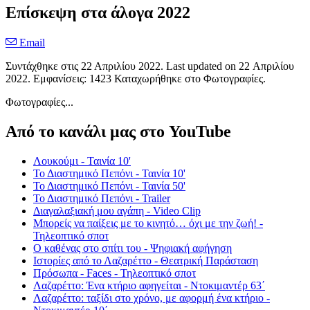
Επίσκεψη στα άλογα 2022
Email
Συντάχθηκε στις
22 Απριλίου 2022
. Last updated on
22 Απριλίου
2022
. Εμφανίσεις: 1423 Καταχωρήθηκε στο Φωτογραφίες.
Φωτογραφίες...
Από το κανάλι μας στο YouTube
Λουκούμι - Ταινία 10'
Το Διαστημικό Πεπόνι - Ταινία 10'
Το Διαστημικό Πεπόνι - Ταινία 50'
Το Διαστημικό Πεπόνι - Trailer
Διαγαλαξιακή μου αγάπη - Video Clip
Μπορείς να παίξεις με το κινητό… όχι με την ζωή! -
Τηλεοπτικό σποτ
Ο καθένας στο σπίτι του - Ψηφιακή αφήγηση
Ιστορίες από το Λαζαρέττο - Θεατρική Παράσταση
Πρόσωπα - Faces - Τηλεοπτικό σποτ
Λαζαρέττο: Ένα κτήριο αφηγείται - Ντοκιμαντέρ 63΄
Λαζαρέττο: ταξίδι στο χρόνο, με αφορμή ένα κτήριο -