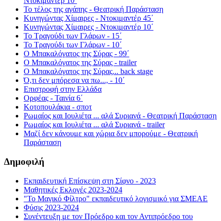
Ντοκιμαντέρ 10΄
Το τέλος της αγάπης - Θεατρική Παράσταση
Κυνηγώντας Χίμαιρες - Ντοκιμαντέρ 45΄
Κυνηγώντας Χίμαιρες - Ντοκιμαντέρ 10΄
Το Τραγούδι των Γλάρων - 15΄
Το Τραγούδι των Γλάρων - 10΄
Ο Μπακαλόγατος της Σύρας - 99΄
Ο Μπακαλόγατος της Σύρας - trailer
Ο Μπακαλόγατος της Σύρας... back stage
Ό,τι δεν μπόρεσα να πω..., - 10΄
Επιστροφή στην Ελλάδα
Ορφέας - Ταινία 6΄
Κοτοπουλάκια - σποτ
Ρωμαίος και Ιουλιέτα ... αλά Συριανά - Θεατρική Παράσταση
Ρωμαίος και Ιουλιέτα ... αλά Συριανά - trailer
Μαζί δεν κάνουμε και χώρια δεν μπορούμε - Θεατρική
Παράσταση
Δημοφιλή
Εκπαιδευτική Επίσκεψη στη Σίφνο - 2023
Μαθητικές Εκλογές 2023-2024
"Το Μαγικό Φίλτρο" εκπαιδευτικό λογισμικό για ΣΜΕΑΕ
Φύσις 2023-2024
Συνέντευξη με τον Πρόεδρο και τον Αντιπρόεδρο του