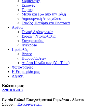
Συμμετοχές
Εκλογές
Γιορτές
Μέσα και έξω από την Τάξη
Δημιουργική Απασχόληση
Ταινίες, Παζάρια και Θεατρικά
Άρθρα
Γενική Αρθογραφία
Συριανή Ντοπιολαλιά
Ευχαριστούμε
Ανέκδοτα
Προβολές
Βίντεο
Παρουσιάσεων
Από το Κανάλι μας (YouTube)
Φωτογραφίες
Η Εφημερίδα μας
Λήψεις
Καλέστε μας
22810 85018
Ενιαίο Ειδικό Επαγγελματικό Γυμνάσιο - Λύκειο
Σύρου...
Επικοινωνία...