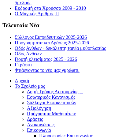
5μελούς
Εκδρομή στα Χρούσσα 2009 - 2010
Ο Μαγικός Αριθμός Π
Τελευταία Νέα
Σύλλογος Εκπαιδευτικών 2025-2026
Προγράμματα και Δράσεις 2025-2026
Οδός Ανθέων - δεκάλεπτη ταινία μυθοπλασίας
Οδός Ανθέων
Γιορτή κλεισίματος 2025 - 2026
Γκράφιτι
Φτιάχνοντας το νέο μας γκράφιτι.
Αρχική
Το Σχολείο μας
Δομή,Τρόπος Λειτουργίας,...
Εσωτερικός Κανονισμός
Σύλλογοι Εκπαιδευτικών
Αξιολόγηση
Πρόγραμμα Μαθημάτων
Δράσεις
Ανακοινώσεις
Επικοινωνία
Πληροφορίες Επικοινωνίας