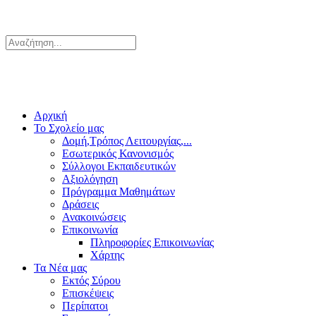
Αρχική
Το Σχολείο μας
Δομή,Τρόπος Λειτουργίας,...
Εσωτερικός Κανονισμός
Σύλλογοι Εκπαιδευτικών
Αξιολόγηση
Πρόγραμμα Μαθημάτων
Δράσεις
Ανακοινώσεις
Επικοινωνία
Πληροφορίες Επικοινωνίας
Χάρτης
Τα Νέα μας
Εκτός Σύρου
Επισκέψεις
Περίπατοι