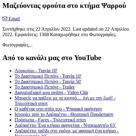
Μαζεύοντας φρούτα στο κτήμα Ψαρρού
Email
Συντάχθηκε στις
22 Απριλίου 2022
. Last updated on
22 Απριλίου
2022
. Εμφανίσεις: 1368 Καταχωρήθηκε στο Φωτογραφίες.
Φωτογραφίες...
Από το κανάλι μας στο YouTube
Λουκούμι - Ταινία 10'
Το Διαστημικό Πεπόνι - Ταινία 10'
Το Διαστημικό Πεπόνι - Ταινία 50'
Το Διαστημικό Πεπόνι - Trailer
Διαγαλαξιακή μου αγάπη - Video Clip
Μπορείς να παίξεις με το κινητό… όχι με την ζωή! -
Τηλεοπτικό σποτ
Ο καθένας στο σπίτι του - Ψηφιακή αφήγηση
Ιστορίες από το Λαζαρέττο - Θεατρική Παράσταση
Πρόσωπα - Faces - Τηλεοπτικό σποτ
Λαζαρέττο: Ένα κτήριο αφηγείται - Ντοκιμαντέρ 63΄
Λαζαρέττο: ταξίδι στο χρόνο, με αφορμή ένα κτήριο -