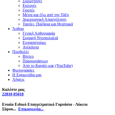
Συμμετοχές
Εκλογές
Γιορτές
Μέσα και έξω από την Τάξη
Δημιουργική Απασχόληση
Ταινίες, Παζάρια και Θεατρικά
Άρθρα
Γενική Αρθογραφία
Συριανή Ντοπιολαλιά
Ευχαριστούμε
Ανέκδοτα
Προβολές
Βίντεο
Παρουσιάσεων
Από το Κανάλι μας (YouTube)
Φωτογραφίες
Η Εφημερίδα μας
Λήψεις
Καλέστε μας
22810 85018
Ενιαίο Ειδικό Επαγγελματικό Γυμνάσιο - Λύκειο
Σύρου...
Επικοινωνία...