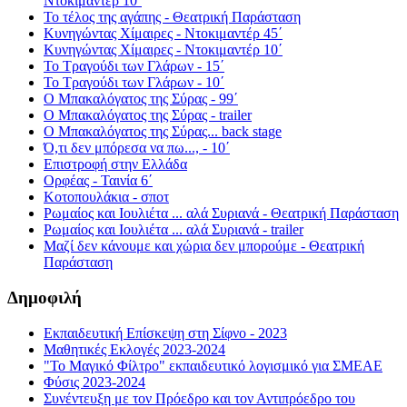
Ντοκιμαντέρ 10΄
Το τέλος της αγάπης - Θεατρική Παράσταση
Κυνηγώντας Χίμαιρες - Ντοκιμαντέρ 45΄
Κυνηγώντας Χίμαιρες - Ντοκιμαντέρ 10΄
Το Τραγούδι των Γλάρων - 15΄
Το Τραγούδι των Γλάρων - 10΄
Ο Μπακαλόγατος της Σύρας - 99΄
Ο Μπακαλόγατος της Σύρας - trailer
Ο Μπακαλόγατος της Σύρας... back stage
Ό,τι δεν μπόρεσα να πω..., - 10΄
Επιστροφή στην Ελλάδα
Ορφέας - Ταινία 6΄
Κοτοπουλάκια - σποτ
Ρωμαίος και Ιουλιέτα ... αλά Συριανά - Θεατρική Παράσταση
Ρωμαίος και Ιουλιέτα ... αλά Συριανά - trailer
Μαζί δεν κάνουμε και χώρια δεν μπορούμε - Θεατρική
Παράσταση
Δημοφιλή
Εκπαιδευτική Επίσκεψη στη Σίφνο - 2023
Μαθητικές Εκλογές 2023-2024
"Το Μαγικό Φίλτρο" εκπαιδευτικό λογισμικό για ΣΜΕΑΕ
Φύσις 2023-2024
Συνέντευξη με τον Πρόεδρο και τον Αντιπρόεδρο του