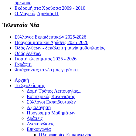
5μελούς
Εκδρομή στα Χρούσσα 2009 - 2010
Ο Μαγικός Αριθμός Π
Τελευταία Νέα
Σύλλογος Εκπαιδευτικών 2025-2026
Προγράμματα και Δράσεις 2025-2026
Οδός Ανθέων - δεκάλεπτη ταινία μυθοπλασίας
Οδός Ανθέων
Γιορτή κλεισίματος 2025 - 2026
Γκράφιτι
Φτιάχνοντας το νέο μας γκράφιτι.
Αρχική
Το Σχολείο μας
Δομή,Τρόπος Λειτουργίας,...
Εσωτερικός Κανονισμός
Σύλλογοι Εκπαιδευτικών
Αξιολόγηση
Πρόγραμμα Μαθημάτων
Δράσεις
Ανακοινώσεις
Επικοινωνία
Πληροφορίες Επικοινωνίας