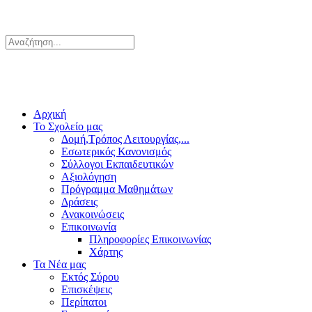
Αρχική
Το Σχολείο μας
Δομή,Τρόπος Λειτουργίας,...
Εσωτερικός Κανονισμός
Σύλλογοι Εκπαιδευτικών
Αξιολόγηση
Πρόγραμμα Μαθημάτων
Δράσεις
Ανακοινώσεις
Επικοινωνία
Πληροφορίες Επικοινωνίας
Χάρτης
Τα Νέα μας
Εκτός Σύρου
Επισκέψεις
Περίπατοι