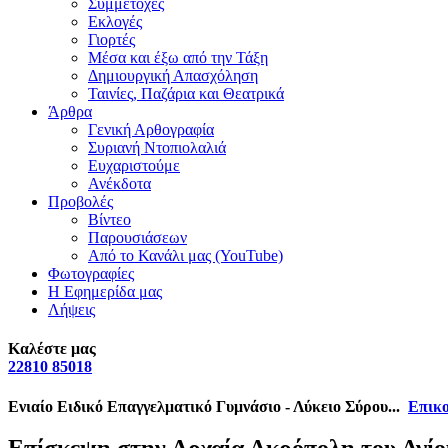
Συμμετοχές
Εκλογές
Γιορτές
Μέσα και έξω από την Τάξη
Δημιουργική Απασχόληση
Ταινίες, Παζάρια και Θεατρικά
Άρθρα
Γενική Αρθογραφία
Συριανή Ντοπιολαλιά
Ευχαριστούμε
Ανέκδοτα
Προβολές
Βίντεο
Παρουσιάσεων
Από το Κανάλι μας (YouTube)
Φωτογραφίες
Η Εφημερίδα μας
Λήψεις
Καλέστε μας
22810 85018
Ενιαίο Ειδικό Επαγγελματικό Γυμνάσιο - Λύκειο Σύρου...
Επικο