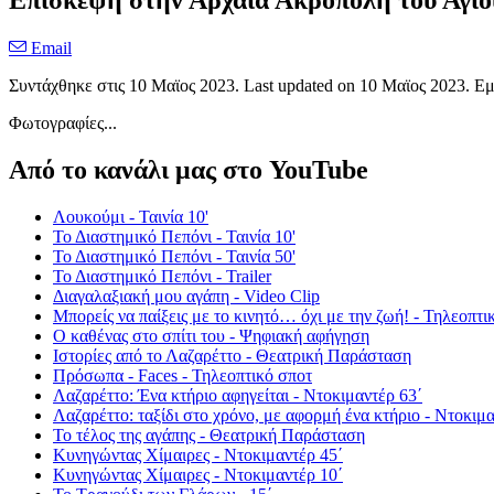
Επίσκεψη στην Αρχαία Ακρόπολη του Αγίου
Email
Συντάχθηκε στις
10 Μαϊος 2023
. Last updated on
10 Μαϊος 2023
. Ε
Φωτογραφίες...
Από το κανάλι μας στο YouTube
Λουκούμι - Ταινία 10'
Το Διαστημικό Πεπόνι - Ταινία 10'
Το Διαστημικό Πεπόνι - Ταινία 50'
Το Διαστημικό Πεπόνι - Trailer
Διαγαλαξιακή μου αγάπη - Video Clip
Μπορείς να παίξεις με το κινητό… όχι με την ζωή! - Τηλεοπτι
Ο καθένας στο σπίτι του - Ψηφιακή αφήγηση
Ιστορίες από το Λαζαρέττο - Θεατρική Παράσταση
Πρόσωπα - Faces - Τηλεοπτικό σποτ
Λαζαρέττο: Ένα κτήριο αφηγείται - Ντοκιμαντέρ 63΄
Λαζαρέττο: ταξίδι στο χρόνο, με αφορμή ένα κτήριο - Ντοκιμα
Το τέλος της αγάπης - Θεατρική Παράσταση
Κυνηγώντας Χίμαιρες - Ντοκιμαντέρ 45΄
Κυνηγώντας Χίμαιρες - Ντοκιμαντέρ 10΄