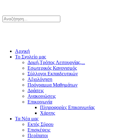
Αρχική
Το Σχολείο μας
Δομή,Τρόπος Λειτουργίας,...
Εσωτερικός Κανονισμός
Σύλλογοι Εκπαιδευτικών
Αξιολόγηση
Πρόγραμμα Μαθημάτων
Δράσεις
Ανακοινώσεις
Επικοινωνία
Πληροφορίες Επικοινωνίας
Χάρτης
Τα Νέα μας
Εκτός Σύρου
Επισκέψεις
Περίπατοι