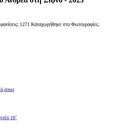
 Ανδρέα στη Σίφνο - 2023
μφανίσεις: 1271 Καταχωρήθηκε στο Φωτογραφίες.
κό σποτ
ντέρ 10΄