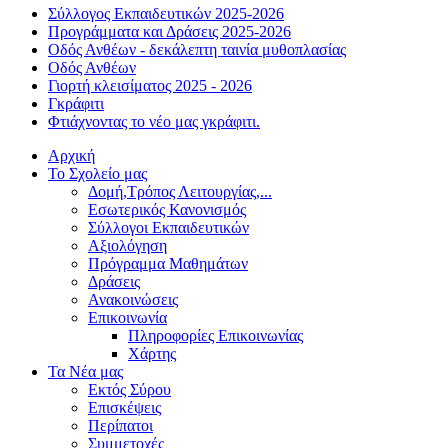
Σύλλογος Εκπαιδευτικών 2025-2026
Προγράμματα και Δράσεις 2025-2026
Οδός Ανθέων - δεκάλεπτη ταινία μυθοπλασίας
Οδός Ανθέων
Γιορτή κλεισίματος 2025 - 2026
Γκράφιτι
Φτιάχνοντας το νέο μας γκράφιτι.
Αρχική
Το Σχολείο μας
Δομή,Τρόπος Λειτουργίας,...
Εσωτερικός Κανονισμός
Σύλλογοι Εκπαιδευτικών
Αξιολόγηση
Πρόγραμμα Μαθημάτων
Δράσεις
Ανακοινώσεις
Επικοινωνία
Πληροφορίες Επικοινωνίας
Χάρτης
Τα Νέα μας
Εκτός Σύρου
Επισκέψεις
Περίπατοι
Συμμετοχές