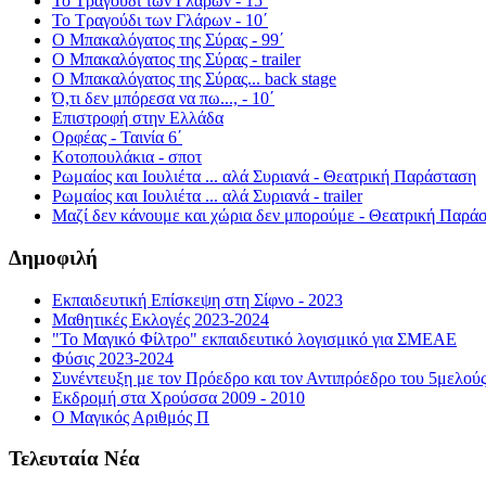
Το Τραγούδι των Γλάρων - 15΄
Το Τραγούδι των Γλάρων - 10΄
Ο Μπακαλόγατος της Σύρας - 99΄
Ο Μπακαλόγατος της Σύρας - trailer
Ο Μπακαλόγατος της Σύρας... back stage
Ό,τι δεν μπόρεσα να πω..., - 10΄
Επιστροφή στην Ελλάδα
Ορφέας - Ταινία 6΄
Κοτοπουλάκια - σποτ
Ρωμαίος και Ιουλιέτα ... αλά Συριανά - Θεατρική Παράσταση
Ρωμαίος και Ιουλιέτα ... αλά Συριανά - trailer
Μαζί δεν κάνουμε και χώρια δεν μπορούμε - Θεατρική Παρά
Δημοφιλή
Εκπαιδευτική Επίσκεψη στη Σίφνο - 2023
Μαθητικές Εκλογές 2023-2024
"Το Μαγικό Φίλτρο" εκπαιδευτικό λογισμικό για ΣΜΕΑΕ
Φύσις 2023-2024
Συνέντευξη με τον Πρόεδρο και τον Αντιπρόεδρο του 5μελού
Εκδρομή στα Χρούσσα 2009 - 2010
Ο Μαγικός Αριθμός Π
Τελευταία Νέα