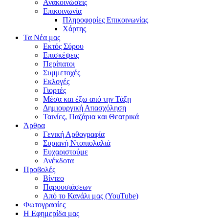
Ανακοινώσεις
Επικοινωνία
Πληροφορίες Επικοινωνίας
Χάρτης
Τα Νέα μας
Εκτός Σύρου
Επισκέψεις
Περίπατοι
Συμμετοχές
Εκλογές
Γιορτές
Μέσα και έξω από την Τάξη
Δημιουργική Απασχόληση
Ταινίες, Παζάρια και Θεατρικά
Άρθρα
Γενική Αρθογραφία
Συριανή Ντοπιολαλιά
Ευχαριστούμε
Ανέκδοτα
Προβολές
Βίντεο
Παρουσιάσεων
Από το Κανάλι μας (YouTube)
Φωτογραφίες
Η Εφημερίδα μας