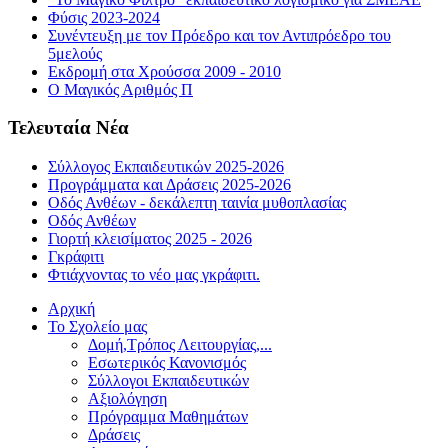
Φύσις 2023-2024
Συνέντευξη με τον Πρόεδρο και τον Αντιπρόεδρο του
5μελούς
Εκδρομή στα Χρούσσα 2009 - 2010
Ο Μαγικός Αριθμός Π
Τελευταία Νέα
Σύλλογος Εκπαιδευτικών 2025-2026
Προγράμματα και Δράσεις 2025-2026
Οδός Ανθέων - δεκάλεπτη ταινία μυθοπλασίας
Οδός Ανθέων
Γιορτή κλεισίματος 2025 - 2026
Γκράφιτι
Φτιάχνοντας το νέο μας γκράφιτι.
Αρχική
Το Σχολείο μας
Δομή,Τρόπος Λειτουργίας,...
Εσωτερικός Κανονισμός
Σύλλογοι Εκπαιδευτικών
Αξιολόγηση
Πρόγραμμα Μαθημάτων
Δράσεις