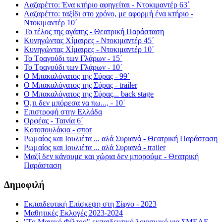
Λαζαρέττο: Ένα κτήριο αφηγείται - Ντοκιμαντέρ 63΄
Λαζαρέττο: ταξίδι στο χρόνο, με αφορμή ένα κτήριο -
Ντοκιμαντέρ 10΄
Το τέλος της αγάπης - Θεατρική Παράσταση
Κυνηγώντας Χίμαιρες - Ντοκιμαντέρ 45΄
Κυνηγώντας Χίμαιρες - Ντοκιμαντέρ 10΄
Το Τραγούδι των Γλάρων - 15΄
Το Τραγούδι των Γλάρων - 10΄
Ο Μπακαλόγατος της Σύρας - 99΄
Ο Μπακαλόγατος της Σύρας - trailer
Ο Μπακαλόγατος της Σύρας... back stage
Ό,τι δεν μπόρεσα να πω..., - 10΄
Επιστροφή στην Ελλάδα
Ορφέας - Ταινία 6΄
Κοτοπουλάκια - σποτ
Ρωμαίος και Ιουλιέτα ... αλά Συριανά - Θεατρική Παράσταση
Ρωμαίος και Ιουλιέτα ... αλά Συριανά - trailer
Μαζί δεν κάνουμε και χώρια δεν μπορούμε - Θεατρική
Παράσταση
Δημοφιλή
Εκπαιδευτική Επίσκεψη στη Σίφνο - 2023
Μαθητικές Εκλογές 2023-2024
"Το Μαγικό Φίλτρο" εκπαιδευτικό λογισμικό για ΣΜΕΑΕ