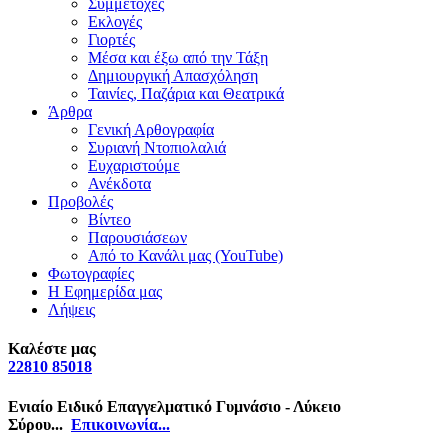
Συμμετοχές
Εκλογές
Γιορτές
Μέσα και έξω από την Τάξη
Δημιουργική Απασχόληση
Ταινίες, Παζάρια και Θεατρικά
Άρθρα
Γενική Αρθογραφία
Συριανή Ντοπιολαλιά
Ευχαριστούμε
Ανέκδοτα
Προβολές
Βίντεο
Παρουσιάσεων
Από το Κανάλι μας (YouTube)
Φωτογραφίες
Η Εφημερίδα μας
Λήψεις
Καλέστε μας
22810 85018
Ενιαίο Ειδικό Επαγγελματικό Γυμνάσιο - Λύκειο
Σύρου...
Επικοινωνία...