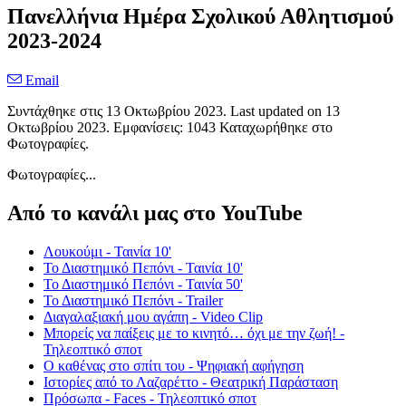
Πανελλήνια Ημέρα Σχολικού Αθλητισμού
2023-2024
Email
Συντάχθηκε στις
13 Οκτωβρίου 2023
. Last updated on
13
Οκτωβρίου 2023
. Εμφανίσεις: 1043 Καταχωρήθηκε στο
Φωτογραφίες.
Φωτογραφίες...
Από το κανάλι μας στο YouTube
Λουκούμι - Ταινία 10'
Το Διαστημικό Πεπόνι - Ταινία 10'
Το Διαστημικό Πεπόνι - Ταινία 50'
Το Διαστημικό Πεπόνι - Trailer
Διαγαλαξιακή μου αγάπη - Video Clip
Μπορείς να παίξεις με το κινητό… όχι με την ζωή! -
Τηλεοπτικό σποτ
Ο καθένας στο σπίτι του - Ψηφιακή αφήγηση
Ιστορίες από το Λαζαρέττο - Θεατρική Παράσταση
Πρόσωπα - Faces - Τηλεοπτικό σποτ