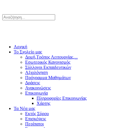
Αρχική
Το Σχολείο μας
Δομή,Τρόπος Λειτουργίας,...
Εσωτερικός Κανονισμός
Σύλλογοι Εκπαιδευτικών
Αξιολόγηση
Πρόγραμμα Μαθημάτων
Δράσεις
Ανακοινώσεις
Επικοινωνία
Πληροφορίες Επικοινωνίας
Χάρτης
Τα Νέα μας
Εκτός Σύρου
Επισκέψεις
Περίπατοι