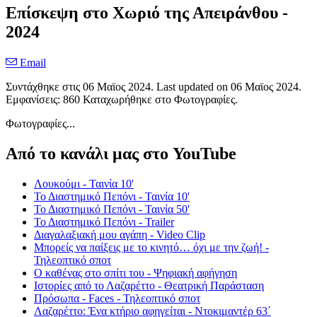
Επίσκεψη στο Χωριό της Απειράνθου -
2024
Email
Συντάχθηκε στις
06 Μαϊος 2024
. Last updated on
06 Μαϊος 2024
.
Εμφανίσεις: 860 Καταχωρήθηκε στο Φωτογραφίες.
Φωτογραφίες...
Από το κανάλι μας στο YouTube
Λουκούμι - Ταινία 10'
Το Διαστημικό Πεπόνι - Ταινία 10'
Το Διαστημικό Πεπόνι - Ταινία 50'
Το Διαστημικό Πεπόνι - Trailer
Διαγαλαξιακή μου αγάπη - Video Clip
Μπορείς να παίξεις με το κινητό… όχι με την ζωή! -
Τηλεοπτικό σποτ
Ο καθένας στο σπίτι του - Ψηφιακή αφήγηση
Ιστορίες από το Λαζαρέττο - Θεατρική Παράσταση
Πρόσωπα - Faces - Τηλεοπτικό σποτ
Λαζαρέττο: Ένα κτήριο αφηγείται - Ντοκιμαντέρ 63΄