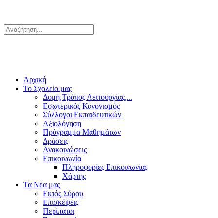
Αρχική
Το Σχολείο μας
Δομή,Τρόπος Λειτουργίας,...
Εσωτερικός Κανονισμός
Σύλλογοι Εκπαιδευτικών
Αξιολόγηση
Πρόγραμμα Μαθημάτων
Δράσεις
Ανακοινώσεις
Επικοινωνία
Πληροφορίες Επικοινωνίας
Χάρτης
Τα Νέα μας
Εκτός Σύρου
Επισκέψεις
Περίπατοι