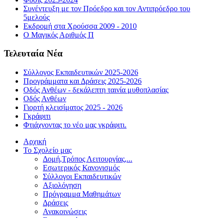
Συνέντευξη με τον Πρόεδρο και τον Αντιπρόεδρο του
5μελούς
Εκδρομή στα Χρούσσα 2009 - 2010
Ο Μαγικός Αριθμός Π
Τελευταία Νέα
Σύλλογος Εκπαιδευτικών 2025-2026
Προγράμματα και Δράσεις 2025-2026
Οδός Ανθέων - δεκάλεπτη ταινία μυθοπλασίας
Οδός Ανθέων
Γιορτή κλεισίματος 2025 - 2026
Γκράφιτι
Φτιάχνοντας το νέο μας γκράφιτι.
Αρχική
Το Σχολείο μας
Δομή,Τρόπος Λειτουργίας,...
Εσωτερικός Κανονισμός
Σύλλογοι Εκπαιδευτικών
Αξιολόγηση
Πρόγραμμα Μαθημάτων
Δράσεις
Ανακοινώσεις