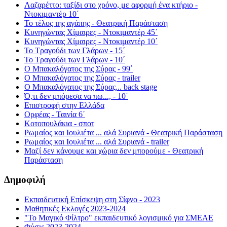
Λαζαρέττο: ταξίδι στο χρόνο, με αφορμή ένα κτήριο -
Ντοκιμαντέρ 10΄
Το τέλος της αγάπης - Θεατρική Παράσταση
Κυνηγώντας Χίμαιρες - Ντοκιμαντέρ 45΄
Κυνηγώντας Χίμαιρες - Ντοκιμαντέρ 10΄
Το Τραγούδι των Γλάρων - 15΄
Το Τραγούδι των Γλάρων - 10΄
Ο Μπακαλόγατος της Σύρας - 99΄
Ο Μπακαλόγατος της Σύρας - trailer
Ο Μπακαλόγατος της Σύρας... back stage
Ό,τι δεν μπόρεσα να πω..., - 10΄
Επιστροφή στην Ελλάδα
Ορφέας - Ταινία 6΄
Κοτοπουλάκια - σποτ
Ρωμαίος και Ιουλιέτα ... αλά Συριανά - Θεατρική Παράσταση
Ρωμαίος και Ιουλιέτα ... αλά Συριανά - trailer
Μαζί δεν κάνουμε και χώρια δεν μπορούμε - Θεατρική
Παράσταση
Δημοφιλή
Εκπαιδευτική Επίσκεψη στη Σίφνο - 2023
Μαθητικές Εκλογές 2023-2024
"Το Μαγικό Φίλτρο" εκπαιδευτικό λογισμικό για ΣΜΕΑΕ
Φύσις 2023-2024