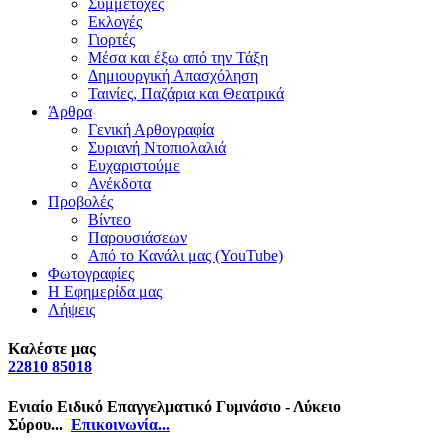
Συμμετοχές
Εκλογές
Γιορτές
Μέσα και έξω από την Τάξη
Δημιουργική Απασχόληση
Ταινίες, Παζάρια και Θεατρικά
Άρθρα
Γενική Αρθογραφία
Συριανή Ντοπιολαλιά
Ευχαριστούμε
Ανέκδοτα
Προβολές
Βίντεο
Παρουσιάσεων
Από το Κανάλι μας (YouTube)
Φωτογραφίες
Η Εφημερίδα μας
Λήψεις
Καλέστε μας
22810 85018
Ενιαίο Ειδικό Επαγγελματικό Γυμνάσιο - Λύκειο
Σύρου...
Επικοινωνία...