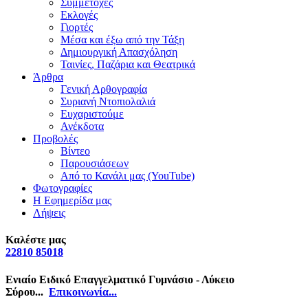
Συμμετοχές
Εκλογές
Γιορτές
Μέσα και έξω από την Τάξη
Δημιουργική Απασχόληση
Ταινίες, Παζάρια και Θεατρικά
Άρθρα
Γενική Αρθογραφία
Συριανή Ντοπιολαλιά
Ευχαριστούμε
Ανέκδοτα
Προβολές
Βίντεο
Παρουσιάσεων
Από το Κανάλι μας (YouTube)
Φωτογραφίες
Η Εφημερίδα μας
Λήψεις
Καλέστε μας
22810 85018
Ενιαίο Ειδικό Επαγγελματικό Γυμνάσιο - Λύκειο
Σύρου...
Επικοινωνία...