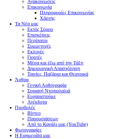
Ανακοινώσεις
Επικοινωνία
Πληροφορίες Επικοινωνίας
Χάρτης
Τα Νέα μας
Εκτός Σύρου
Επισκέψεις
Περίπατοι
Συμμετοχές
Εκλογές
Γιορτές
Μέσα και έξω από την Τάξη
Δημιουργική Απασχόληση
Ταινίες, Παζάρια και Θεατρικά
Άρθρα
Γενική Αρθογραφία
Συριανή Ντοπιολαλιά
Ευχαριστούμε
Ανέκδοτα
Προβολές
Βίντεο
Παρουσιάσεων
Από το Κανάλι μας (YouTube)
Φωτογραφίες
Η Εφημερίδα μας