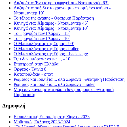
Λαζαρέττο: Ένα κτήριο αφηγείται - Ντοκιμαντέρ 63΄
Λαζαρέττο: ταξίδι στο χρόνο, με αφορμή ένα κτήριο -
Ντοκιμαντέρ 10΄
Το τέλος της αγάπης - Θεατρική Παράσταση
Κυνηγώντας Χίμαιρες - Ντοκιμαντέρ 45΄
Κυνηγώντας Χίμαιρες - Ντοκιμαντέρ 10΄
Το Τραγούδι των Γλάρων - 15΄
Το Τραγούδι των Γλάρων - 10΄
Ο Μπακαλόγατος της Σύρας - 99΄
Ο Μπακαλόγατος της Σύρας - trailer
Ο Μπακαλόγατος της Σύρας... back stage
Ό,τι δεν μπόρεσα να πω..., - 10΄
Επιστροφή στην Ελλάδα
Ορφέας - Ταινία 6΄
Κοτοπουλάκια - σποτ
Ρωμαίος και Ιουλιέτα ... αλά Συριανά - Θεατρική Παράσταση
Ρωμαίος και Ιουλιέτα ... αλά Συριανά - trailer
Μαζί δεν κάνουμε και χώρια δεν μπορούμε - Θεατρική
Παράσταση
Δημοφιλή
Εκπαιδευτική Επίσκεψη στη Σίφνο - 2023
Μαθητικές Εκλογές 2023-2024
"Το Μαγικό Φίλτρο" εκπαιδευτικό λογισμικό για ΣΜΕΑΕ