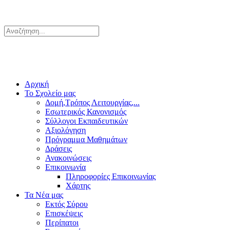
Αρχική
Το Σχολείο μας
Δομή,Τρόπος Λειτουργίας,...
Εσωτερικός Κανονισμός
Σύλλογοι Εκπαιδευτικών
Αξιολόγηση
Πρόγραμμα Μαθημάτων
Δράσεις
Ανακοινώσεις
Επικοινωνία
Πληροφορίες Επικοινωνίας
Χάρτης
Τα Νέα μας
Εκτός Σύρου
Επισκέψεις
Περίπατοι