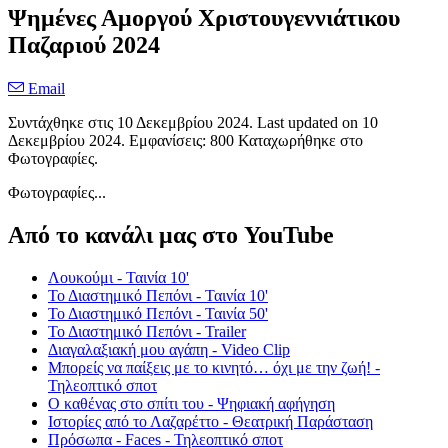
Ψημένες Αμοργού Χριστουγεννιάτικου
Παζαριού 2024
Email
Συντάχθηκε στις
10 Δεκεμβρίου 2024
. Last updated on
10
Δεκεμβρίου 2024
. Εμφανίσεις: 800 Καταχωρήθηκε στο
Φωτογραφίες.
Φωτογραφίες...
Από το κανάλι μας στο YouTube
Λουκούμι - Ταινία 10'
Το Διαστημικό Πεπόνι - Ταινία 10'
Το Διαστημικό Πεπόνι - Ταινία 50'
Το Διαστημικό Πεπόνι - Trailer
Διαγαλαξιακή μου αγάπη - Video Clip
Μπορείς να παίξεις με το κινητό… όχι με την ζωή! -
Τηλεοπτικό σποτ
Ο καθένας στο σπίτι του - Ψηφιακή αφήγηση
Ιστορίες από το Λαζαρέττο - Θεατρική Παράσταση
Πρόσωπα - Faces - Τηλεοπτικό σποτ