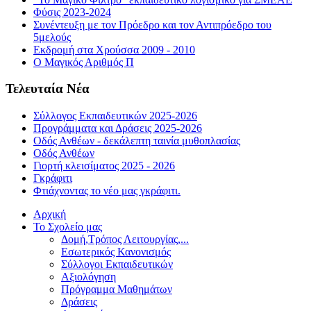
Φύσις 2023-2024
Συνέντευξη με τον Πρόεδρο και τον Αντιπρόεδρο του
5μελούς
Εκδρομή στα Χρούσσα 2009 - 2010
Ο Μαγικός Αριθμός Π
Τελευταία Νέα
Σύλλογος Εκπαιδευτικών 2025-2026
Προγράμματα και Δράσεις 2025-2026
Οδός Ανθέων - δεκάλεπτη ταινία μυθοπλασίας
Οδός Ανθέων
Γιορτή κλεισίματος 2025 - 2026
Γκράφιτι
Φτιάχνοντας το νέο μας γκράφιτι.
Αρχική
Το Σχολείο μας
Δομή,Τρόπος Λειτουργίας,...
Εσωτερικός Κανονισμός
Σύλλογοι Εκπαιδευτικών
Αξιολόγηση
Πρόγραμμα Μαθημάτων
Δράσεις