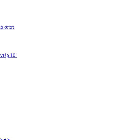
κό σποτ
ντέρ 10΄
σταση