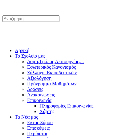
Αρχική
Το Σχολείο μας
Δομή,Τρόπος Λειτουργίας,...
Εσωτερικός Κανονισμός
Σύλλογοι Εκπαιδευτικών
Αξιολόγηση
Πρόγραμμα Μαθημάτων
Δράσεις
Ανακοινώσεις
Επικοινωνία
Πληροφορίες Επικοινωνίας
Χάρτης
Τα Νέα μας
Εκτός Σύρου
Επισκέψεις
Περίπατοι