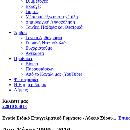
Συμμετοχές
Εκλογές
Γιορτές
Μέσα και έξω από την Τάξη
Δημιουργική Απασχόληση
Ταινίες, Παζάρια και Θεατρικά
Άρθρα
Γενική Αρθογραφία
Συριανή Ντοπιολαλιά
Ευχαριστούμε
Ανέκδοτα
Προβολές
Βίντεο
Παρουσιάσεων
Από το Κανάλι μας (YouTube)
Φωτογραφίες
Η Εφημερίδα μας
Λήψεις
Καλέστε μας
22810 85018
Ενιαίο Ειδικό Επαγγελματικό Γυμνάσιο - Λύκειο Σύρου...
Επικο