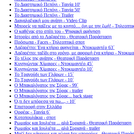
Το Διαστημικό Πεπόνι - Ταινία 10'
Το Διαστημικό Πεπόνι - Ταινία 50'
Το Διαστημικό Πεπόνι - Trailer
Διαγαλαξιακή μου αγάπη - Video Clip
Μπορείς να παίξεις με το κινητό… όχι με την ζωή! - Τηλεοπτι
Ο καθένας στο σπίτι του - Ψηφιακή αφήγηση
Ιστορίες από το Λαζαρέττο - Θεατρική Παράσταση
Πρόσωπα - Faces - Τηλεοπτικό σποτ
Λαζαρέττο: Ένα κτήριο αφηγείται - Ντοκιμαντέρ 63΄
Λαζαρέττο: ταξίδι στο χρόνο, με αφορμή ένα κτήριο - Ντοκιμα
Το τέλος της αγάπης - Θεατρική Παράσταση
Κυνηγώντας Χίμαιρες - Ντοκιμαντέρ 45΄
Κυνηγώντας Χίμαιρες - Ντοκιμαντέρ 10΄
Το Τραγούδι των Γλάρων - 15΄
Το Τραγούδι των Γλάρων - 10΄
Ο Μπακαλόγατος της Σύρας - 99΄
Ο Μπακαλόγατος της Σύρας - trailer
Ο Μπακαλόγατος της Σύρας... back stage
Ό,τι δεν μπόρεσα να πω..., - 10΄
Επιστροφή στην Ελλάδα
Ορφέας - Ταινία 6΄
Κοτοπουλάκια - σποτ
Ρωμαίος και Ιουλιέτα ... αλά Συριανά - Θεατρική Παράσταση
Ρωμαίος και Ιουλιέτα ... αλά Συριανά - trailer
Μαζί δεν κάνουμε και χώρια δεν μπορούμε - Θεατρική Παρά