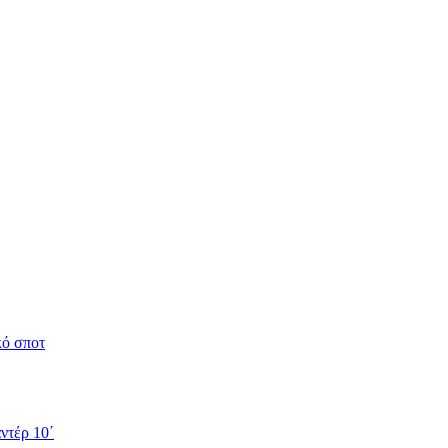
κό σποτ
ντέρ 10΄