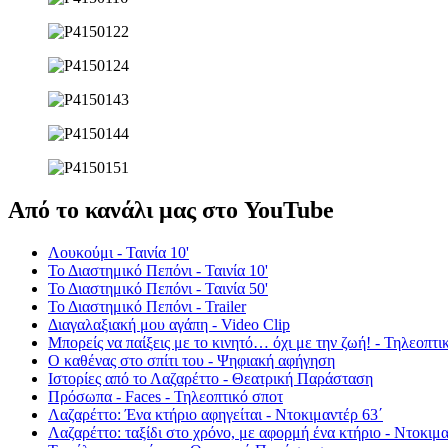
Από το κανάλι μας στο YouTube
Λουκούμι - Ταινία 10'
Το Διαστημικό Πεπόνι - Ταινία 10'
Το Διαστημικό Πεπόνι - Ταινία 50'
Το Διαστημικό Πεπόνι - Trailer
Διαγαλαξιακή μου αγάπη - Video Clip
Μπορείς να παίξεις με το κινητό… όχι με την ζωή! - Τηλεοπτι
Ο καθένας στο σπίτι του - Ψηφιακή αφήγηση
Ιστορίες από το Λαζαρέττο - Θεατρική Παράσταση
Πρόσωπα - Faces - Τηλεοπτικό σποτ
Λαζαρέττο: Ένα κτήριο αφηγείται - Ντοκιμαντέρ 63΄
Λαζαρέττο: ταξίδι στο χρόνο, με αφορμή ένα κτήριο - Ντοκιμα