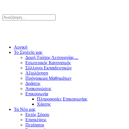
Αρχική
Το Σχολείο μας
Δομή,Τρόπος Λειτουργίας,...
Εσωτερικός Κανονισμός
Σύλλογοι Εκπαιδευτικών
Αξιολόγηση
Πρόγραμμα Μαθημάτων
Δράσεις
Ανακοινώσεις
Επικοινωνία
Πληροφορίες Επικοινωνίας
Χάρτης
Τα Νέα μας
Εκτός Σύρου
Επισκέψεις
Περίπατοι