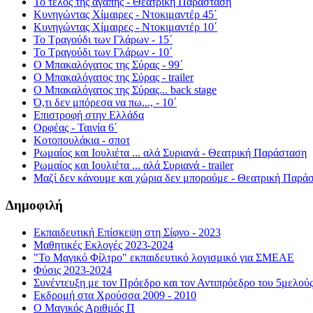
Το τέλος της αγάπης - Θεατρική Παράσταση
Κυνηγώντας Χίμαιρες - Ντοκιμαντέρ 45΄
Κυνηγώντας Χίμαιρες - Ντοκιμαντέρ 10΄
Το Τραγούδι των Γλάρων - 15΄
Το Τραγούδι των Γλάρων - 10΄
Ο Μπακαλόγατος της Σύρας - 99΄
Ο Μπακαλόγατος της Σύρας - trailer
Ο Μπακαλόγατος της Σύρας... back stage
Ό,τι δεν μπόρεσα να πω..., - 10΄
Επιστροφή στην Ελλάδα
Ορφέας - Ταινία 6΄
Κοτοπουλάκια - σποτ
Ρωμαίος και Ιουλιέτα ... αλά Συριανά - Θεατρική Παράσταση
Ρωμαίος και Ιουλιέτα ... αλά Συριανά - trailer
Μαζί δεν κάνουμε και χώρια δεν μπορούμε - Θεατρική Παρά
Δημοφιλή
Εκπαιδευτική Επίσκεψη στη Σίφνο - 2023
Μαθητικές Εκλογές 2023-2024
"Το Μαγικό Φίλτρο" εκπαιδευτικό λογισμικό για ΣΜΕΑΕ
Φύσις 2023-2024
Συνέντευξη με τον Πρόεδρο και τον Αντιπρόεδρο του 5μελού
Εκδρομή στα Χρούσσα 2009 - 2010
Ο Μαγικός Αριθμός Π