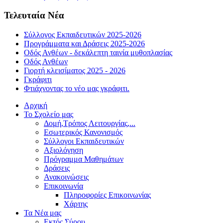
Τελευταία Νέα
Σύλλογος Εκπαιδευτικών 2025-2026
Προγράμματα και Δράσεις 2025-2026
Οδός Ανθέων - δεκάλεπτη ταινία μυθοπλασίας
Οδός Ανθέων
Γιορτή κλεισίματος 2025 - 2026
Γκράφιτι
Φτιάχνοντας το νέο μας γκράφιτι.
Αρχική
Το Σχολείο μας
Δομή,Τρόπος Λειτουργίας,...
Εσωτερικός Κανονισμός
Σύλλογοι Εκπαιδευτικών
Αξιολόγηση
Πρόγραμμα Μαθημάτων
Δράσεις
Ανακοινώσεις
Επικοινωνία
Πληροφορίες Επικοινωνίας
Χάρτης
Τα Νέα μας
Εκτός Σύρου