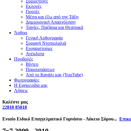
Συμμετοχές
Εκλογές
Γιορτές
Μέσα και έξω από την Τάξη
Δημιουργική Απασχόληση
Ταινίες, Παζάρια και Θεατρικά
Άρθρα
Γενική Αρθογραφία
Συριανή Ντοπιολαλιά
Ευχαριστούμε
Ανέκδοτα
Προβολές
Βίντεο
Παρουσιάσεων
Από το Κανάλι μας (YouTube)
Φωτογραφίες
Η Εφημερίδα μας
Λήψεις
Καλέστε μας
22810 85018
Ενιαίο Ειδικό Επαγγελματικό Γυμνάσιο - Λύκειο Σύρου...
Επικο