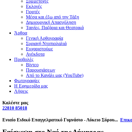
Συμμετοχές
Εκλογές
Γιορτές
Μέσα και έξω από την Τάξη
Δημιουργική Απασχόληση
Ταινίες, Παζάρια και Θεατρικά
Άρθρα
Γενική Αρθογραφία
Συριανή Ντοπιολαλιά
Ευχαριστούμε
Ανέκδοτα
Προβολές
Βίντεο
Παρουσιάσεων
Από το Κανάλι μας (YouTube)
Φωτογραφίες
Η Εφημερίδα μας
Λήψεις
Καλέστε μας
22810 85018
Ενιαίο Ειδικό Επαγγελματικό Γυμνάσιο - Λύκειο Σύρου...
Επικο