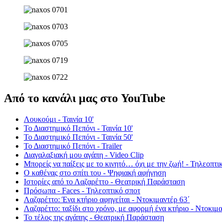
Από το κανάλι μας στο YouTube
Λουκούμι - Ταινία 10'
Το Διαστημικό Πεπόνι - Ταινία 10'
Το Διαστημικό Πεπόνι - Ταινία 50'
Το Διαστημικό Πεπόνι - Trailer
Διαγαλαξιακή μου αγάπη - Video Clip
Μπορείς να παίξεις με το κινητό… όχι με την ζωή! - Τηλεοπτι
Ο καθένας στο σπίτι του - Ψηφιακή αφήγηση
Ιστορίες από το Λαζαρέττο - Θεατρική Παράσταση
Πρόσωπα - Faces - Τηλεοπτικό σποτ
Λαζαρέττο: Ένα κτήριο αφηγείται - Ντοκιμαντέρ 63΄
Λαζαρέττο: ταξίδι στο χρόνο, με αφορμή ένα κτήριο - Ντοκιμα
Το τέλος της αγάπης - Θεατρική Παράσταση