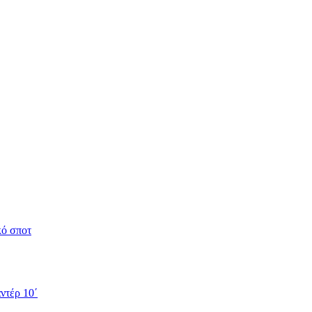
κό σποτ
ντέρ 10΄