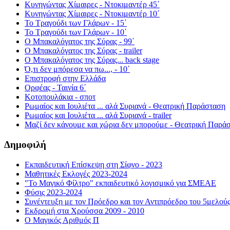
Κυνηγώντας Χίμαιρες - Ντοκιμαντέρ 45΄
Κυνηγώντας Χίμαιρες - Ντοκιμαντέρ 10΄
Το Τραγούδι των Γλάρων - 15΄
Το Τραγούδι των Γλάρων - 10΄
Ο Μπακαλόγατος της Σύρας - 99΄
Ο Μπακαλόγατος της Σύρας - trailer
Ο Μπακαλόγατος της Σύρας... back stage
Ό,τι δεν μπόρεσα να πω..., - 10΄
Επιστροφή στην Ελλάδα
Ορφέας - Ταινία 6΄
Κοτοπουλάκια - σποτ
Ρωμαίος και Ιουλιέτα ... αλά Συριανά - Θεατρική Παράσταση
Ρωμαίος και Ιουλιέτα ... αλά Συριανά - trailer
Μαζί δεν κάνουμε και χώρια δεν μπορούμε - Θεατρική Παρά
Δημοφιλή
Εκπαιδευτική Επίσκεψη στη Σίφνο - 2023
Μαθητικές Εκλογές 2023-2024
"Το Μαγικό Φίλτρο" εκπαιδευτικό λογισμικό για ΣΜΕΑΕ
Φύσις 2023-2024
Συνέντευξη με τον Πρόεδρο και τον Αντιπρόεδρο του 5μελού
Εκδρομή στα Χρούσσα 2009 - 2010
Ο Μαγικός Αριθμός Π