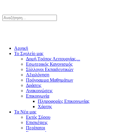
Αρχική
Το Σχολείο μας
Δομή,Τρόπος Λειτουργίας,...
Εσωτερικός Κανονισμός
Σύλλογοι Εκπαιδευτικών
Αξιολόγηση
Πρόγραμμα Μαθημάτων
Δράσεις
Ανακοινώσεις
Επικοινωνία
Πληροφορίες Επικοινωνίας
Χάρτης
Τα Νέα μας
Εκτός Σύρου
Επισκέψεις
Περίπατοι