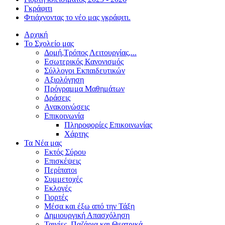
Γκράφιτι
Φτιάχνοντας το νέο μας γκράφιτι.
Αρχική
Το Σχολείο μας
Δομή,Τρόπος Λειτουργίας,...
Εσωτερικός Κανονισμός
Σύλλογοι Εκπαιδευτικών
Αξιολόγηση
Πρόγραμμα Μαθημάτων
Δράσεις
Ανακοινώσεις
Επικοινωνία
Πληροφορίες Επικοινωνίας
Χάρτης
Τα Νέα μας
Εκτός Σύρου
Επισκέψεις
Περίπατοι
Συμμετοχές
Εκλογές
Γιορτές
Μέσα και έξω από την Τάξη
Δημιουργική Απασχόληση
Ταινίες, Παζάρια και Θεατρικά