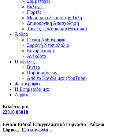
Συμμετοχές
Εκλογές
Γιορτές
Μέσα και έξω από την Τάξη
Δημιουργική Απασχόληση
Ταινίες, Παζάρια και Θεατρικά
Άρθρα
Γενική Αρθογραφία
Συριανή Ντοπιολαλιά
Ευχαριστούμε
Ανέκδοτα
Προβολές
Βίντεο
Παρουσιάσεων
Από το Κανάλι μας (YouTube)
Φωτογραφίες
Η Εφημερίδα μας
Λήψεις
Καλέστε μας
22810 85018
Ενιαίο Ειδικό Επαγγελματικό Γυμνάσιο - Λύκειο
Σύρου...
Επικοινωνία...