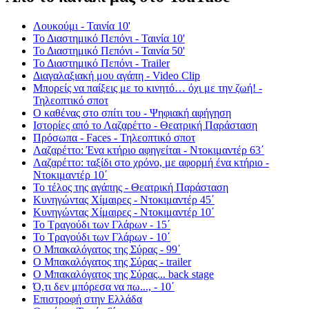
Λουκούμι - Ταινία 10'
Το Διαστημικό Πεπόνι - Ταινία 10'
Το Διαστημικό Πεπόνι - Ταινία 50'
Το Διαστημικό Πεπόνι - Trailer
Διαγαλαξιακή μου αγάπη - Video Clip
Μπορείς να παίξεις με το κινητό… όχι με την ζωή! -
Τηλεοπτικό σποτ
Ο καθένας στο σπίτι του - Ψηφιακή αφήγηση
Ιστορίες από το Λαζαρέττο - Θεατρική Παράσταση
Πρόσωπα - Faces - Τηλεοπτικό σποτ
Λαζαρέττο: Ένα κτήριο αφηγείται - Ντοκιμαντέρ 63΄
Λαζαρέττο: ταξίδι στο χρόνο, με αφορμή ένα κτήριο -
Ντοκιμαντέρ 10΄
Το τέλος της αγάπης - Θεατρική Παράσταση
Κυνηγώντας Χίμαιρες - Ντοκιμαντέρ 45΄
Κυνηγώντας Χίμαιρες - Ντοκιμαντέρ 10΄
Το Τραγούδι των Γλάρων - 15΄
Το Τραγούδι των Γλάρων - 10΄
Ο Μπακαλόγατος της Σύρας - 99΄
Ο Μπακαλόγατος της Σύρας - trailer
Ο Μπακαλόγατος της Σύρας... back stage
Ό,τι δεν μπόρεσα να πω..., - 10΄
Επιστροφή στην Ελλάδα