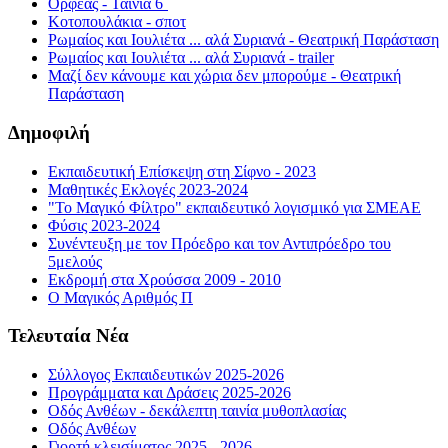
Ορφέας - Ταινία 6΄
Κοτοπουλάκια - σποτ
Ρωμαίος και Ιουλιέτα ... αλά Συριανά - Θεατρική Παράσταση
Ρωμαίος και Ιουλιέτα ... αλά Συριανά - trailer
Μαζί δεν κάνουμε και χώρια δεν μπορούμε - Θεατρική
Παράσταση
Δημοφιλή
Εκπαιδευτική Επίσκεψη στη Σίφνο - 2023
Μαθητικές Εκλογές 2023-2024
"Το Μαγικό Φίλτρο" εκπαιδευτικό λογισμικό για ΣΜΕΑΕ
Φύσις 2023-2024
Συνέντευξη με τον Πρόεδρο και τον Αντιπρόεδρο του
5μελούς
Εκδρομή στα Χρούσσα 2009 - 2010
Ο Μαγικός Αριθμός Π
Τελευταία Νέα
Σύλλογος Εκπαιδευτικών 2025-2026
Προγράμματα και Δράσεις 2025-2026
Οδός Ανθέων - δεκάλεπτη ταινία μυθοπλασίας
Οδός Ανθέων
Γιορτή κλεισίματος 2025 - 2026