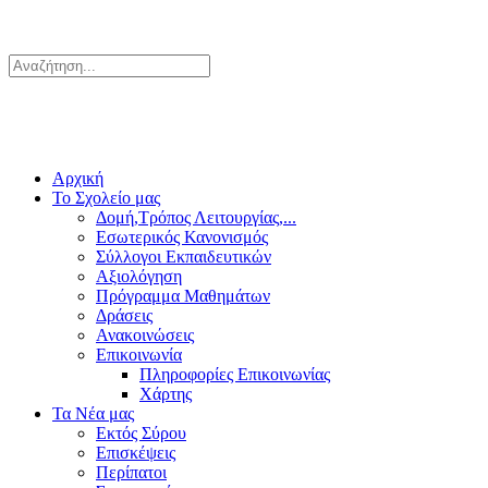
Αρχική
Το Σχολείο μας
Δομή,Τρόπος Λειτουργίας,...
Εσωτερικός Κανονισμός
Σύλλογοι Εκπαιδευτικών
Αξιολόγηση
Πρόγραμμα Μαθημάτων
Δράσεις
Ανακοινώσεις
Επικοινωνία
Πληροφορίες Επικοινωνίας
Χάρτης
Τα Νέα μας
Εκτός Σύρου
Επισκέψεις
Περίπατοι