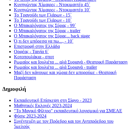
Κυνηγώντας Χίμαιρες - Ντοκιμαντέρ 45΄
Κυνηγώντας Χίμαιρες - Ντοκιμαντέρ 10΄
Το Τραγούδι των Γλάρων - 15΄
Το Τραγούδι των Γλάρων - 10΄
Ο Μπακαλόγατος της Σύρας - 99΄
Ο Μπακαλόγατος της Σύρας - trailer
Ο Μπακαλόγατος της Σύρας... back stage
Ό,τι δεν μπόρεσα να πω..., - 10΄
Επιστροφή στην Ελλάδα
Ορφέας - Ταινία 6΄
Κοτοπουλάκια - σποτ
Ρωμαίος και Ιουλιέτα ... αλά Συριανά - Θεατρική Παράσταση
Ρωμαίος και Ιουλιέτα ... αλά Συριανά - trailer
Μαζί δεν κάνουμε και χώρια δεν μπορούμε - Θεατρική
Παράσταση
Δημοφιλή
Εκπαιδευτική Επίσκεψη στη Σίφνο - 2023
Μαθητικές Εκλογές 2023-2024
"Το Μαγικό Φίλτρο" εκπαιδευτικό λογισμικό για ΣΜΕΑΕ
Φύσις 2023-2024
Συνέντευξη με τον Πρόεδρο και τον Αντιπρόεδρο του
5μελούς