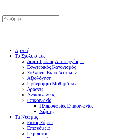
Αρχική
Το Σχολείο μας
Δομή,Τρόπος Λειτουργίας,...
Εσωτερικός Κανονισμός
Σύλλογοι Εκπαιδευτικών
Αξιολόγηση
Πρόγραμμα Μαθημάτων
Δράσεις
Ανακοινώσεις
Επικοινωνία
Πληροφορίες Επικοινωνίας
Χάρτης
Τα Νέα μας
Εκτός Σύρου
Επισκέψεις
Περίπατοι