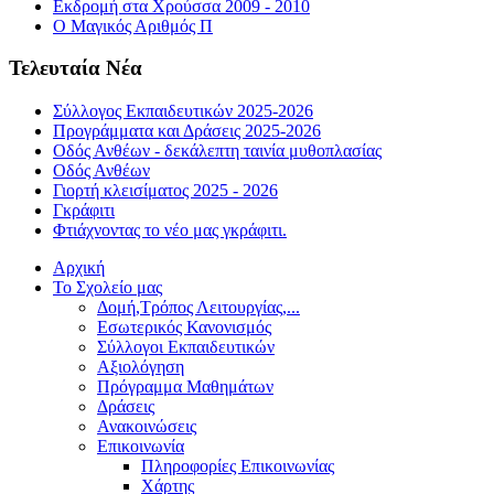
Εκδρομή στα Χρούσσα 2009 - 2010
Ο Μαγικός Αριθμός Π
Τελευταία Νέα
Σύλλογος Εκπαιδευτικών 2025-2026
Προγράμματα και Δράσεις 2025-2026
Οδός Ανθέων - δεκάλεπτη ταινία μυθοπλασίας
Οδός Ανθέων
Γιορτή κλεισίματος 2025 - 2026
Γκράφιτι
Φτιάχνοντας το νέο μας γκράφιτι.
Αρχική
Το Σχολείο μας
Δομή,Τρόπος Λειτουργίας,...
Εσωτερικός Κανονισμός
Σύλλογοι Εκπαιδευτικών
Αξιολόγηση
Πρόγραμμα Μαθημάτων
Δράσεις
Ανακοινώσεις
Επικοινωνία
Πληροφορίες Επικοινωνίας
Χάρτης