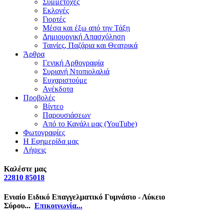
Συμμετοχές
Εκλογές
Γιορτές
Μέσα και έξω από την Τάξη
Δημιουργική Απασχόληση
Ταινίες, Παζάρια και Θεατρικά
Άρθρα
Γενική Αρθογραφία
Συριανή Ντοπιολαλιά
Ευχαριστούμε
Ανέκδοτα
Προβολές
Βίντεο
Παρουσιάσεων
Από το Κανάλι μας (YouTube)
Φωτογραφίες
Η Εφημερίδα μας
Λήψεις
Καλέστε μας
22810 85018
Ενιαίο Ειδικό Επαγγελματικό Γυμνάσιο - Λύκειο
Σύρου...
Επικοινωνία...