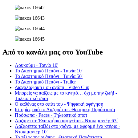
Από το κανάλι μας στο YouTube
Λουκούμι - Ταινία 10'
Το Διαστημικό Πεπόνι - Ταινία 10'
Το Διαστημικό Πεπόνι - Ταινία 50'
Το Διαστημικό Πεπόνι - Trailer
Διαγαλαξιακή μου αγάπη - Video Clip
Μπορείς να παίξεις με το κινητό… όχι με την ζωή! -
Τηλεοπτικό σποτ
Ο καθένας στο σπίτι του - Ψηφιακή αφήγηση
Ιστορίες από το Λαζαρέττο - Θεατρική Παράσταση
Πρόσωπα - Faces - Τηλεοπτικό σποτ
Λαζαρέττο: Ένα κτήριο αφηγείται - Ντοκιμαντέρ 63΄
Λαζαρέττο: ταξίδι στο χρόνο, με αφορμή ένα κτήριο -
Ντοκιμαντέρ 10΄
Το τέλος της αγάπης - Θεατρική Παράσταση