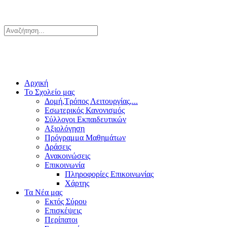
Αρχική
Το Σχολείο μας
Δομή,Τρόπος Λειτουργίας,...
Εσωτερικός Κανονισμός
Σύλλογοι Εκπαιδευτικών
Αξιολόγηση
Πρόγραμμα Μαθημάτων
Δράσεις
Ανακοινώσεις
Επικοινωνία
Πληροφορίες Επικοινωνίας
Χάρτης
Τα Νέα μας
Εκτός Σύρου
Επισκέψεις
Περίπατοι