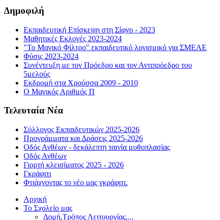
Δημοφιλή
Εκπαιδευτική Επίσκεψη στη Σίφνο - 2023
Μαθητικές Εκλογές 2023-2024
"Το Μαγικό Φίλτρο" εκπαιδευτικό λογισμικό για ΣΜΕΑΕ
Φύσις 2023-2024
Συνέντευξη με τον Πρόεδρο και τον Αντιπρόεδρο του
5μελούς
Εκδρομή στα Χρούσσα 2009 - 2010
Ο Μαγικός Αριθμός Π
Τελευταία Νέα
Σύλλογος Εκπαιδευτικών 2025-2026
Προγράμματα και Δράσεις 2025-2026
Οδός Ανθέων - δεκάλεπτη ταινία μυθοπλασίας
Οδός Ανθέων
Γιορτή κλεισίματος 2025 - 2026
Γκράφιτι
Φτιάχνοντας το νέο μας γκράφιτι.
Αρχική
Το Σχολείο μας
Δομή,Τρόπος Λειτουργίας,...