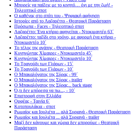
Μπορείς να παίξεις με το κινητό… όχι με την ζωή! -
Τηλεοπτικό σποτ
Ο καθένας στο σπίτι του - Ψηφιακή αφήγηση
Ιστορίες από το Λαζαρέττο - Θεατρική Παράσταση
Πρόσωπα - Faces - Τηλεοπτικό σποτ
Λαζαρέττο: Ένα κτήριο αφηγείται - Ντοκιμαντέρ 63΄
Λαζαρέττο: ταξίδι στο χρόνο, με αφορμή ένα κτήριο -
Ντοκιμαντέρ 10΄
Το τέλος της αγάπης - Θεατρική Παράσταση
Κυνηγώντας Χίμαιρες - Ντοκιμαντέρ 45΄
Κυνηγώντας Χίμαιρες - Ντοκιμαντέρ 10΄
Το Τραγούδι των Γλάρων - 15΄
Το Τραγούδι των Γλάρων - 10΄
Ο Μπακαλόγατος της Σύρας - 99΄
Ο Μπακαλόγατος της Σύρας - trailer
Ο Μπακαλόγατος της Σύρας... back stage
Ό,τι δεν μπόρεσα να πω..., - 10΄
Επιστροφή στην Ελλάδα
Ορφέας - Ταινία 6΄
Κοτοπουλάκια - σποτ
Ρωμαίος και Ιουλιέτα ... αλά Συριανά - Θεατρική Παράσταση
Ρωμαίος και Ιουλιέτα ... αλά Συριανά - trailer
Μαζί δεν κάνουμε και χώρια δεν μπορούμε - Θεατρική
Παράσταση