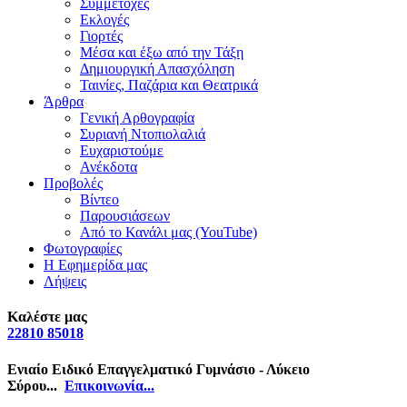
Συμμετοχές
Εκλογές
Γιορτές
Μέσα και έξω από την Τάξη
Δημιουργική Απασχόληση
Ταινίες, Παζάρια και Θεατρικά
Άρθρα
Γενική Αρθογραφία
Συριανή Ντοπιολαλιά
Ευχαριστούμε
Ανέκδοτα
Προβολές
Βίντεο
Παρουσιάσεων
Από το Κανάλι μας (YouTube)
Φωτογραφίες
Η Εφημερίδα μας
Λήψεις
Καλέστε μας
22810 85018
Ενιαίο Ειδικό Επαγγελματικό Γυμνάσιο - Λύκειο
Σύρου...
Επικοινωνία...