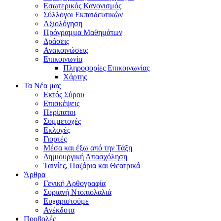
Εσωτερικός Κανονισμός
Σύλλογοι Εκπαιδευτικών
Αξιολόγηση
Πρόγραμμα Μαθημάτων
Δράσεις
Ανακοινώσεις
Επικοινωνία
Πληροφορίες Επικοινωνίας
Χάρτης
Τα Νέα μας
Εκτός Σύρου
Επισκέψεις
Περίπατοι
Συμμετοχές
Εκλογές
Γιορτές
Μέσα και έξω από την Τάξη
Δημιουργική Απασχόληση
Ταινίες, Παζάρια και Θεατρικά
Άρθρα
Γενική Αρθογραφία
Συριανή Ντοπιολαλιά
Ευχαριστούμε
Ανέκδοτα
Προβολές