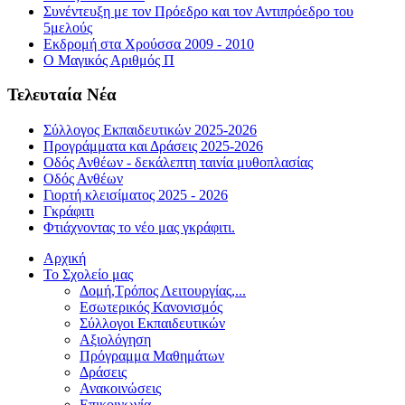
Συνέντευξη με τον Πρόεδρο και τον Αντιπρόεδρο του
5μελούς
Εκδρομή στα Χρούσσα 2009 - 2010
Ο Μαγικός Αριθμός Π
Τελευταία Νέα
Σύλλογος Εκπαιδευτικών 2025-2026
Προγράμματα και Δράσεις 2025-2026
Οδός Ανθέων - δεκάλεπτη ταινία μυθοπλασίας
Οδός Ανθέων
Γιορτή κλεισίματος 2025 - 2026
Γκράφιτι
Φτιάχνοντας το νέο μας γκράφιτι.
Αρχική
Το Σχολείο μας
Δομή,Τρόπος Λειτουργίας,...
Εσωτερικός Κανονισμός
Σύλλογοι Εκπαιδευτικών
Αξιολόγηση
Πρόγραμμα Μαθημάτων
Δράσεις
Ανακοινώσεις
Επικοινωνία