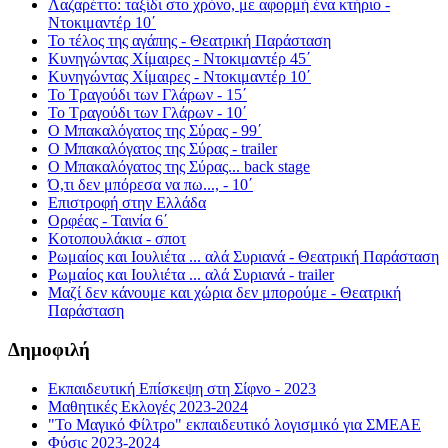
Λαζαρέττο: ταξίδι στο χρόνο, με αφορμή ένα κτήριο -
Ντοκιμαντέρ 10΄
Το τέλος της αγάπης - Θεατρική Παράσταση
Κυνηγώντας Χίμαιρες - Ντοκιμαντέρ 45΄
Κυνηγώντας Χίμαιρες - Ντοκιμαντέρ 10΄
Το Τραγούδι των Γλάρων - 15΄
Το Τραγούδι των Γλάρων - 10΄
Ο Μπακαλόγατος της Σύρας - 99΄
Ο Μπακαλόγατος της Σύρας - trailer
Ο Μπακαλόγατος της Σύρας... back stage
Ό,τι δεν μπόρεσα να πω..., - 10΄
Επιστροφή στην Ελλάδα
Ορφέας - Ταινία 6΄
Κοτοπουλάκια - σποτ
Ρωμαίος και Ιουλιέτα ... αλά Συριανά - Θεατρική Παράσταση
Ρωμαίος και Ιουλιέτα ... αλά Συριανά - trailer
Μαζί δεν κάνουμε και χώρια δεν μπορούμε - Θεατρική
Παράσταση
Δημοφιλή
Εκπαιδευτική Επίσκεψη στη Σίφνο - 2023
Μαθητικές Εκλογές 2023-2024
"Το Μαγικό Φίλτρο" εκπαιδευτικό λογισμικό για ΣΜΕΑΕ
Φύσις 2023-2024