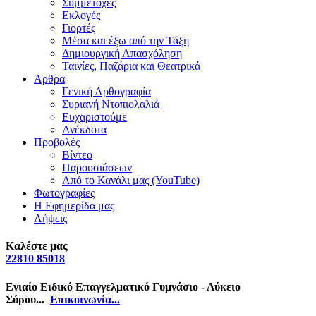
Συμμετοχές
Εκλογές
Γιορτές
Μέσα και έξω από την Τάξη
Δημιουργική Απασχόληση
Ταινίες, Παζάρια και Θεατρικά
Άρθρα
Γενική Αρθογραφία
Συριανή Ντοπιολαλιά
Ευχαριστούμε
Ανέκδοτα
Προβολές
Βίντεο
Παρουσιάσεων
Από το Κανάλι μας (YouTube)
Φωτογραφίες
Η Εφημερίδα μας
Λήψεις
Καλέστε μας
22810 85018
Ενιαίο Ειδικό Επαγγελματικό Γυμνάσιο - Λύκειο
Σύρου...
Επικοινωνία...