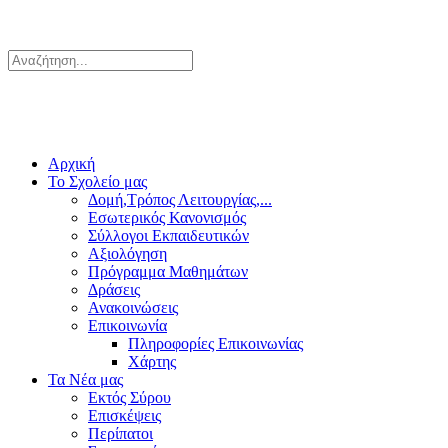
Αρχική
Το Σχολείο μας
Δομή,Τρόπος Λειτουργίας,...
Εσωτερικός Κανονισμός
Σύλλογοι Εκπαιδευτικών
Αξιολόγηση
Πρόγραμμα Μαθημάτων
Δράσεις
Ανακοινώσεις
Επικοινωνία
Πληροφορίες Επικοινωνίας
Χάρτης
Τα Νέα μας
Εκτός Σύρου
Επισκέψεις
Περίπατοι