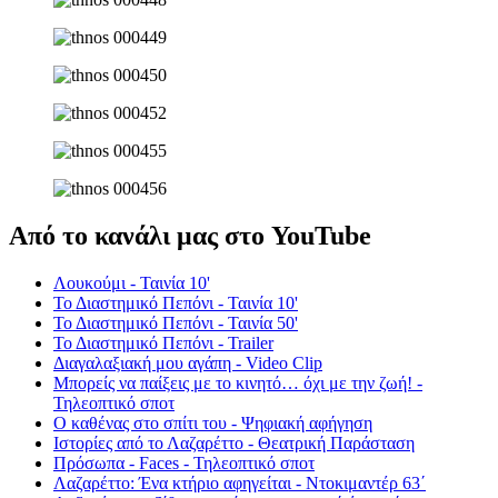
Από το κανάλι μας στο YouTube
Λουκούμι - Ταινία 10'
Το Διαστημικό Πεπόνι - Ταινία 10'
Το Διαστημικό Πεπόνι - Ταινία 50'
Το Διαστημικό Πεπόνι - Trailer
Διαγαλαξιακή μου αγάπη - Video Clip
Μπορείς να παίξεις με το κινητό… όχι με την ζωή! -
Τηλεοπτικό σποτ
Ο καθένας στο σπίτι του - Ψηφιακή αφήγηση
Ιστορίες από το Λαζαρέττο - Θεατρική Παράσταση
Πρόσωπα - Faces - Τηλεοπτικό σποτ
Λαζαρέττο: Ένα κτήριο αφηγείται - Ντοκιμαντέρ 63΄