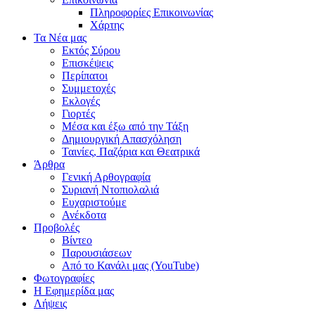
Πληροφορίες Επικοινωνίας
Χάρτης
Τα Νέα μας
Εκτός Σύρου
Επισκέψεις
Περίπατοι
Συμμετοχές
Εκλογές
Γιορτές
Μέσα και έξω από την Τάξη
Δημιουργική Απασχόληση
Ταινίες, Παζάρια και Θεατρικά
Άρθρα
Γενική Αρθογραφία
Συριανή Ντοπιολαλιά
Ευχαριστούμε
Ανέκδοτα
Προβολές
Βίντεο
Παρουσιάσεων
Από το Κανάλι μας (YouTube)
Φωτογραφίες
Η Εφημερίδα μας
Λήψεις