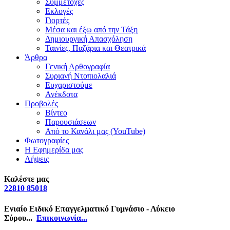
Συμμετοχές
Εκλογές
Γιορτές
Μέσα και έξω από την Τάξη
Δημιουργική Απασχόληση
Ταινίες, Παζάρια και Θεατρικά
Άρθρα
Γενική Αρθογραφία
Συριανή Ντοπιολαλιά
Ευχαριστούμε
Ανέκδοτα
Προβολές
Βίντεο
Παρουσιάσεων
Από το Κανάλι μας (YouTube)
Φωτογραφίες
Η Εφημερίδα μας
Λήψεις
Καλέστε μας
22810 85018
Ενιαίο Ειδικό Επαγγελματικό Γυμνάσιο - Λύκειο
Σύρου...
Επικοινωνία...