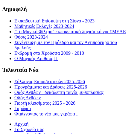
Δημοφιλή
Εκπαιδευτική Επίσκεψη στη Σίφνο - 2023
Μαθητικές Εκλογές 2023-2024
"Το Μαγικό Φίλτρο" εκπαιδευτικό λογισμικό για ΣΜΕΑΕ
Φύσις 2023-2024
Συνέντευξη με τον Πρόεδρο και τον Αντιπρόεδρο του
5μελούς
Εκδρομή στα Χρούσσα 2009 - 2010
Ο Μαγικός Αριθμός Π
Τελευταία Νέα
Σύλλογος Εκπαιδευτικών 2025-2026
Προγράμματα και Δράσεις 2025-2026
Οδός Ανθέων - δεκάλεπτη ταινία μυθοπλασίας
Οδός Ανθέων
Γιορτή κλεισίματος 2025 - 2026
Γκράφιτι
Φτιάχνοντας το νέο μας γκράφιτι.
Αρχική
Το Σχολείο μας