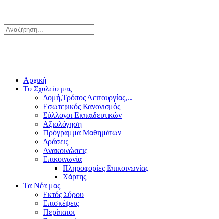
Αρχική
Το Σχολείο μας
Δομή,Τρόπος Λειτουργίας,...
Εσωτερικός Κανονισμός
Σύλλογοι Εκπαιδευτικών
Αξιολόγηση
Πρόγραμμα Μαθημάτων
Δράσεις
Ανακοινώσεις
Επικοινωνία
Πληροφορίες Επικοινωνίας
Χάρτης
Τα Νέα μας
Εκτός Σύρου
Επισκέψεις
Περίπατοι