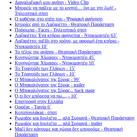
Διαγαλαξιακή μου αγάπη - Video Clip
Μπορείς να παίξεις με το κινητό… όχι με την ζωή! -
Τηλεοπτικό σποτ
Ο καθένας στο σπίτι του - Ψηφιακή αφήγηση
Ιστορίες από το Λαζαρέττο - Θεατρική Παράσταση
Πρόσωπα - Faces - Τηλεοπτικό σποτ
Λαζαρέττο: Ένα κτήριο αφηγείται - Ντοκιμαντέρ 63΄
Λαζαρέττο: ταξίδι στο χρόνο, με αφορμή ένα κτήριο -
Ντοκιμαντέρ 10΄
Το τέλος της αγάπης - Θεατρική Παράσταση
Κυνηγώντας Χίμαιρες - Ντοκιμαντέρ 45΄
Κυνηγώντας Χίμαιρες - Ντοκιμαντέρ 10΄
Το Τραγούδι των Γλάρων - 15΄
Το Τραγούδι των Γλάρων - 10΄
Ο Μπακαλόγατος της Σύρας - 99΄
Ο Μπακαλόγατος της Σύρας - trailer
Ο Μπακαλόγατος της Σύρας... back stage
Ό,τι δεν μπόρεσα να πω..., - 10΄
Επιστροφή στην Ελλάδα
Ορφέας - Ταινία 6΄
Κοτοπουλάκια - σποτ
Ρωμαίος και Ιουλιέτα ... αλά Συριανά - Θεατρική Παράσταση
Ρωμαίος και Ιουλιέτα ... αλά Συριανά - trailer
Μαζί δεν κάνουμε και χώρια δεν μπορούμε - Θεατρική
Παράσταση