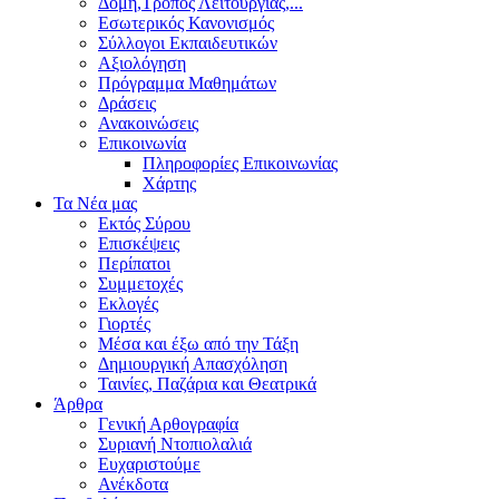
Δομή,Τρόπος Λειτουργίας,...
Εσωτερικός Κανονισμός
Σύλλογοι Εκπαιδευτικών
Αξιολόγηση
Πρόγραμμα Μαθημάτων
Δράσεις
Ανακοινώσεις
Επικοινωνία
Πληροφορίες Επικοινωνίας
Χάρτης
Τα Νέα μας
Εκτός Σύρου
Επισκέψεις
Περίπατοι
Συμμετοχές
Εκλογές
Γιορτές
Μέσα και έξω από την Τάξη
Δημιουργική Απασχόληση
Ταινίες, Παζάρια και Θεατρικά
Άρθρα
Γενική Αρθογραφία
Συριανή Ντοπιολαλιά
Ευχαριστούμε
Ανέκδοτα