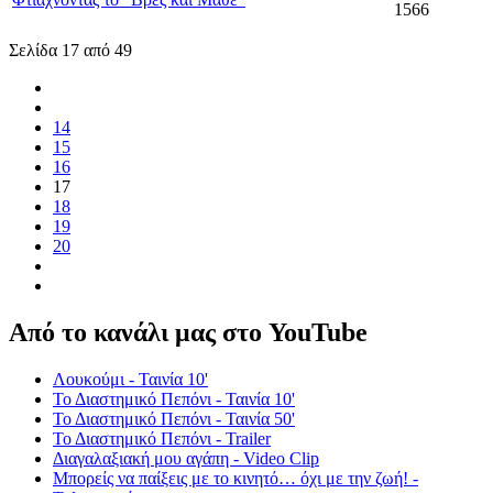
1566
Σελίδα 17 από 49
14
15
16
17
18
19
20
Από το κανάλι μας στο YouTube
Λουκούμι - Ταινία 10'
Το Διαστημικό Πεπόνι - Ταινία 10'
Το Διαστημικό Πεπόνι - Ταινία 50'
Το Διαστημικό Πεπόνι - Trailer
Διαγαλαξιακή μου αγάπη - Video Clip
Μπορείς να παίξεις με το κινητό… όχι με την ζωή! -