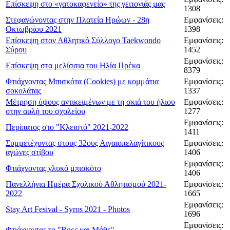
Επίσκεψη στο «γατοκαφενείο» της γειτονιάς μας
1308
Στεφανώνοντας στην Πλατεία Ηρώων - 28η
Εμφανίσεις:
Οκτωβρίου 2021
1398
Επίσκεψη στον Αθλητικό Σύλλογο Taekwondo
Εμφανίσεις:
Σύρου
1452
Εμφανίσεις:
Επίσκεψη στα μελίσσια του Ηλία Πρέκα
8379
Φτιάχνοντας Μπισκότα (Cookies) με κομμάτια
Εμφανίσεις:
σοκολάτας
1337
Μέτρηση ύψους αντικειμένων με τη σκιά του ήλιου
Εμφανίσεις:
στην αυλή του σχολείου
1277
Εμφανίσεις:
Περίπατος στο "Κλειστό" 2021-2022
1411
Συμμετέχοντας στους 32ους Αιγαιοπελαγίτικους
Εμφανίσεις:
αγώνες στίβου
1406
Εμφανίσεις:
Φτιάχνοντας γλυκό μπισκότο
1406
Πανελλήνια Ημέρα Σχολικού Αθλητισμού 2021-
Εμφανίσεις:
2022
1665
Εμφανίσεις:
Stay Art Fesival - Syros 2021 - Photos
1696
Εμφανίσεις:
Φτιάχνοντας το "Βρες και Μάθε"