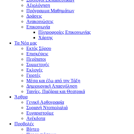
Αξιολόγηση
Πρόγραμμα Μαθημάτων
Δράσεις
Ανακοινώσεις
Επικοινωνία
Πληροφορίες Επικοινωνίας
Χάρτης
Τα Νέα μας
Εκτός Σύρου
Επισκέψεις
Περίπατοι
Συμμετοχές
Εκλογές
Γιορτές
Μέσα και έξω από την Τάξη
Δημιουργική Απασχόληση
Ταινίες, Παζάρια και Θεατρικά
Άρθρα
Γενική Αρθογραφία
Συριανή Ντοπιολαλιά
Ευχαριστούμε
Ανέκδοτα
Προβολές
Βίντεο