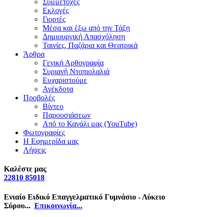
Συμμετοχές
Εκλογές
Γιορτές
Μέσα και έξω από την Τάξη
Δημιουργική Απασχόληση
Ταινίες, Παζάρια και Θεατρικά
Άρθρα
Γενική Αρθογραφία
Συριανή Ντοπιολαλιά
Ευχαριστούμε
Ανέκδοτα
Προβολές
Βίντεο
Παρουσιάσεων
Από το Κανάλι μας (YouTube)
Φωτογραφίες
Η Εφημερίδα μας
Λήψεις
Καλέστε μας
22810 85018
Ενιαίο Ειδικό Επαγγελματικό Γυμνάσιο - Λύκειο
Σύρου...
Επικοινωνία...