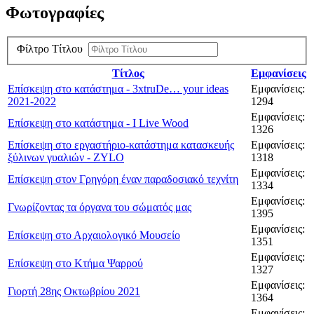
Φωτογραφίες
Φίλτρο Τίτλου
Τίτλος
Εμφανίσεις
Επίσκεψη στο κατάστημα - 3xtruDe… your ideas
Εμφανίσεις:
2021-2022
1294
Εμφανίσεις:
Επίσκεψη στο κατάστημα - I Live Wood
1326
Επίσκεψη στο εργαστήριο-κατάστημα κατασκευής
Εμφανίσεις:
ξύλινων γυαλιών - ZYLO
1318
Εμφανίσεις:
Επίσκεψη στον Γρηγόρη έναν παραδοσιακό τεχνίτη
1334
Εμφανίσεις:
Γνωρίζοντας τα όργανα του σώματός μας
1395
Εμφανίσεις:
Επίσκεψη στο Αρχαιολογικό Μουσείο
1351
Εμφανίσεις:
Επίσκεψη στο Κτήμα Ψαρρού
1327
Εμφανίσεις:
Γιορτή 28ης Οκτωβρίου 2021
1364
Εμφανίσεις: