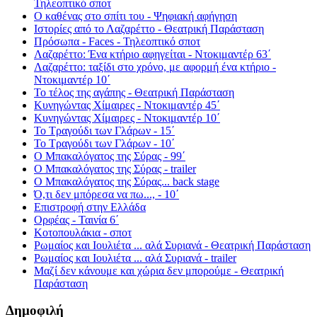
Τηλεοπτικό σποτ
Ο καθένας στο σπίτι του - Ψηφιακή αφήγηση
Ιστορίες από το Λαζαρέττο - Θεατρική Παράσταση
Πρόσωπα - Faces - Τηλεοπτικό σποτ
Λαζαρέττο: Ένα κτήριο αφηγείται - Ντοκιμαντέρ 63΄
Λαζαρέττο: ταξίδι στο χρόνο, με αφορμή ένα κτήριο -
Ντοκιμαντέρ 10΄
Το τέλος της αγάπης - Θεατρική Παράσταση
Κυνηγώντας Χίμαιρες - Ντοκιμαντέρ 45΄
Κυνηγώντας Χίμαιρες - Ντοκιμαντέρ 10΄
Το Τραγούδι των Γλάρων - 15΄
Το Τραγούδι των Γλάρων - 10΄
Ο Μπακαλόγατος της Σύρας - 99΄
Ο Μπακαλόγατος της Σύρας - trailer
Ο Μπακαλόγατος της Σύρας... back stage
Ό,τι δεν μπόρεσα να πω..., - 10΄
Επιστροφή στην Ελλάδα
Ορφέας - Ταινία 6΄
Κοτοπουλάκια - σποτ
Ρωμαίος και Ιουλιέτα ... αλά Συριανά - Θεατρική Παράσταση
Ρωμαίος και Ιουλιέτα ... αλά Συριανά - trailer
Μαζί δεν κάνουμε και χώρια δεν μπορούμε - Θεατρική
Παράσταση
Δημοφιλή