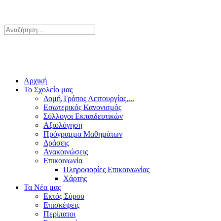
Αρχική
Το Σχολείο μας
Δομή,Τρόπος Λειτουργίας,...
Εσωτερικός Κανονισμός
Σύλλογοι Εκπαιδευτικών
Αξιολόγηση
Πρόγραμμα Μαθημάτων
Δράσεις
Ανακοινώσεις
Επικοινωνία
Πληροφορίες Επικοινωνίας
Χάρτης
Τα Νέα μας
Εκτός Σύρου
Επισκέψεις
Περίπατοι