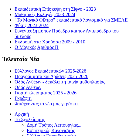
Εκπαιδευτική Επίσκεψη στη Σίφνο - 2023
Μαθητικές Εκλογές 2023-2024
"Το Μαγικό Φίλτρο" εκπαιδευτικό λογισμικό για ΣΜΕΑΕ
Φύσις 2023-2024
Συνέντευξη με τον Πρόεδρο και τον Αντιπρόεδρο του
5μελούς
Εκδρομή στα Χρούσσα 2009 - 2010
Ο Μαγικός Αριθμός Π
Τελευταία Νέα
Σύλλογος Εκπαιδευτικών 2025-2026
Προγράμματα και Δράσεις 2025-2026
Οδός Ανθέων - δεκάλεπτη ταινία μυθοπλασίας
Οδός Ανθέων
Γιορτή κλεισίματος 2025 - 2026
Γκράφιτι
Φτιάχνοντας το νέο μας γκράφιτι.
Αρχική
Το Σχολείο μας
Δομή,Τρόπος Λειτουργίας,...
Εσωτερικός Κανονισμός
Σύλλογοι Εκπαιδευτικών