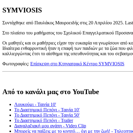
SYMVIOSIS
Συντάχθηκε από Παυλάκος Μαυροειδής στις
20 Απριλίου 2025
. Las
Στο πλαίσιο του μαθήματος του Σχολικού Επαγγελματικού Προσανα
Οι μαθητές και οι μαθήτριες είχαν την ευκαιρία να γνωρίσουν από κ
Ιδιαίτερα ενθαρρυντική ήταν η επαφή των παιδιών με τα ζώα που φι
καλλιεργώντας έτσι το αίσθημα της υπευθυνότητας και του σεβασμο
Φωτογραφίες:
Επίσκεψη στο Κτηνιατρικό Κέντρο SYMVIOSIS
Από το κανάλι μας στο YouTube
Λουκούμι - Ταινία 10'
Το Διαστημικό Πεπόνι - Ταινία 10'
Το Διαστημικό Πεπόνι - Ταινία 50'
Το Διαστημικό Πεπόνι - Trailer
Διαγαλαξιακή μου αγάπη - Video Clip
Μπορείς να παίξεις με το κινητό… όχι με την ζωή! - Τηλεοπτι