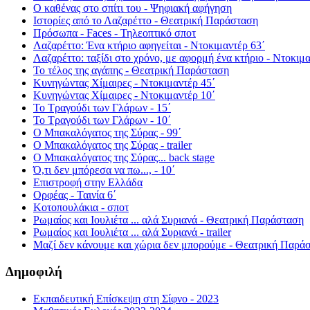
Ο καθένας στο σπίτι του - Ψηφιακή αφήγηση
Ιστορίες από το Λαζαρέττο - Θεατρική Παράσταση
Πρόσωπα - Faces - Τηλεοπτικό σποτ
Λαζαρέττο: Ένα κτήριο αφηγείται - Ντοκιμαντέρ 63΄
Λαζαρέττο: ταξίδι στο χρόνο, με αφορμή ένα κτήριο - Ντοκιμα
Το τέλος της αγάπης - Θεατρική Παράσταση
Κυνηγώντας Χίμαιρες - Ντοκιμαντέρ 45΄
Κυνηγώντας Χίμαιρες - Ντοκιμαντέρ 10΄
Το Τραγούδι των Γλάρων - 15΄
Το Τραγούδι των Γλάρων - 10΄
Ο Μπακαλόγατος της Σύρας - 99΄
Ο Μπακαλόγατος της Σύρας - trailer
Ο Μπακαλόγατος της Σύρας... back stage
Ό,τι δεν μπόρεσα να πω..., - 10΄
Επιστροφή στην Ελλάδα
Ορφέας - Ταινία 6΄
Κοτοπουλάκια - σποτ
Ρωμαίος και Ιουλιέτα ... αλά Συριανά - Θεατρική Παράσταση
Ρωμαίος και Ιουλιέτα ... αλά Συριανά - trailer
Μαζί δεν κάνουμε και χώρια δεν μπορούμε - Θεατρική Παρά
Δημοφιλή
Εκπαιδευτική Επίσκεψη στη Σίφνο - 2023