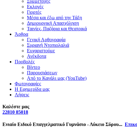
Συμμετοχές
Εκλογές
Γιορτές
Μέσα και έξω από την Τάξη
Δημιουργική Απασχόληση
Ταινίες, Παζάρια και Θεατρικά
Άρθρα
Γενική Αρθογραφία
Συριανή Ντοπιολαλιά
Ευχαριστούμε
Ανέκδοτα
Προβολές
Βίντεο
Παρουσιάσεων
Από το Κανάλι μας (YouTube)
Φωτογραφίες
Η Εφημερίδα μας
Λήψεις
Καλέστε μας
22810 85018
Ενιαίο Ειδικό Επαγγελματικό Γυμνάσιο - Λύκειο Σύρου...
Επικο