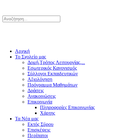
Αρχική
Το Σχολείο μας
Δομή,Τρόπος Λειτουργίας,...
Εσωτερικός Κανονισμός
Σύλλογοι Εκπαιδευτικών
Αξιολόγηση
Πρόγραμμα Μαθημάτων
Δράσεις
Ανακοινώσεις
Επικοινωνία
Πληροφορίες Επικοινωνίας
Χάρτης
Τα Νέα μας
Εκτός Σύρου
Επισκέψεις
Περίπατοι