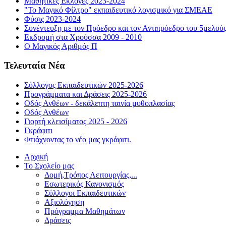
Μαθητικές Εκλογές 2023-2024
"Το Μαγικό Φίλτρο" εκπαιδευτικό λογισμικό για ΣΜΕΑΕ
Φύσις 2023-2024
Συνέντευξη με τον Πρόεδρο και τον Αντιπρόεδρο του 5μελού
Εκδρομή στα Χρούσσα 2009 - 2010
Ο Μαγικός Αριθμός Π
Τελευταία Νέα
Σύλλογος Εκπαιδευτικών 2025-2026
Προγράμματα και Δράσεις 2025-2026
Οδός Ανθέων - δεκάλεπτη ταινία μυθοπλασίας
Οδός Ανθέων
Γιορτή κλεισίματος 2025 - 2026
Γκράφιτι
Φτιάχνοντας το νέο μας γκράφιτι.
Αρχική
Το Σχολείο μας
Δομή,Τρόπος Λειτουργίας,...
Εσωτερικός Κανονισμός
Σύλλογοι Εκπαιδευτικών
Αξιολόγηση
Πρόγραμμα Μαθημάτων
Δράσεις