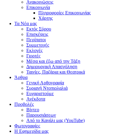
Ανακοινώσεις
Επικοινωνία
Πληροφορίες Επικοινωνίας
Χάρτης
Τα Νέα μας
Εκτός Σύρου
Επισκέψεις
Περίπατοι
Συμμετοχές
Εκλογές
Γιορτές
Μέσα και έξω από την Τάξη
Δημιουργική Απασχόληση
Ταινίες, Παζάρια και Θεατρικά
Άρθρα
Γενική Αρθογραφία
Συριανή Ντοπιολαλιά
Ευχαριστούμε
Ανέκδοτα
Προβολές
Βίντεο
Παρουσιάσεων
Από το Κανάλι μας (YouTube)
Φωτογραφίες
Η Εφημερίδα μας