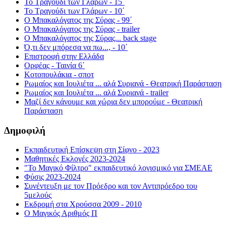
Το Τραγούδι των Γλάρων - 15΄
Το Τραγούδι των Γλάρων - 10΄
Ο Μπακαλόγατος της Σύρας - 99΄
Ο Μπακαλόγατος της Σύρας - trailer
Ο Μπακαλόγατος της Σύρας... back stage
Ό,τι δεν μπόρεσα να πω..., - 10΄
Επιστροφή στην Ελλάδα
Ορφέας - Ταινία 6΄
Κοτοπουλάκια - σποτ
Ρωμαίος και Ιουλιέτα ... αλά Συριανά - Θεατρική Παράσταση
Ρωμαίος και Ιουλιέτα ... αλά Συριανά - trailer
Μαζί δεν κάνουμε και χώρια δεν μπορούμε - Θεατρική
Παράσταση
Δημοφιλή
Εκπαιδευτική Επίσκεψη στη Σίφνο - 2023
Μαθητικές Εκλογές 2023-2024
"Το Μαγικό Φίλτρο" εκπαιδευτικό λογισμικό για ΣΜΕΑΕ
Φύσις 2023-2024
Συνέντευξη με τον Πρόεδρο και τον Αντιπρόεδρο του
5μελούς
Εκδρομή στα Χρούσσα 2009 - 2010
Ο Μαγικός Αριθμός Π