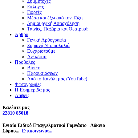
Συμμετοχές
Εκλογές
Γιορτές
Μέσα και έξω από την Τάξη
Δημιουργική Απασχόληση
Ταινίες, Παζάρια και Θεατρικά
Άρθρα
Γενική Αρθογραφία
Συριανή Ντοπιολαλιά
Ευχαριστούμε
Ανέκδοτα
Προβολές
Βίντεο
Παρουσιάσεων
Από το Κανάλι μας (YouTube)
Φωτογραφίες
Η Εφημερίδα μας
Λήψεις
Καλέστε μας
22810 85018
Ενιαίο Ειδικό Επαγγελματικό Γυμνάσιο - Λύκειο
Σύρου...
Επικοινωνία...