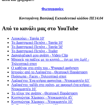
Φωτογραφίες
Κοντογιάννη Βασιλική Εκπαιδευτικό κλάδου ΠΕ14.04
Από το κανάλι μας στο YouTube
Λουκούμι - Ταινία 10'
Το Διαστημικό Πεπόνι - Ταινία 10'
Το Διαστημικό Πεπόνι - Ταινία 50'
Το Διαστημικό Πεπόνι - Trailer
Διαγαλαξιακή μου αγάπη - Video Clip
Μπορείς να παίξεις με το κινητό… όχι με την ζωή! -
Τηλεοπτικό σποτ
Ο καθένας στο σπίτι του - Ψηφιακή αφήγηση
Ιστορίες από το Λαζαρέττο - Θεατρική Παράσταση
Πρόσωπα - Faces - Τηλεοπτικό σποτ
Λαζαρέττο: Ένα κτήριο αφηγείται - Ντοκιμαντέρ 63΄
Λαζαρέττο: ταξίδι στο χρόνο, με αφορμή ένα κτήριο -
Ντοκιμαντέρ 10΄
Το τέλος της αγάπης - Θεατρική Παράσταση
Κυνηγώντας Χίμαιρες - Ντοκιμαντέρ 45΄
Κυνηγώντας Χίμαιρες - Ντοκιμαντέρ 10΄