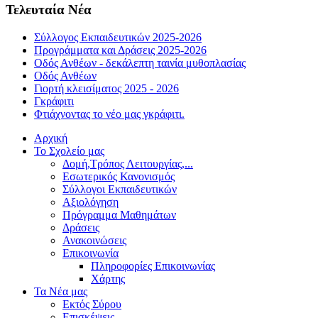
Τελευταία Νέα
Σύλλογος Εκπαιδευτικών 2025-2026
Προγράμματα και Δράσεις 2025-2026
Οδός Ανθέων - δεκάλεπτη ταινία μυθοπλασίας
Οδός Ανθέων
Γιορτή κλεισίματος 2025 - 2026
Γκράφιτι
Φτιάχνοντας το νέο μας γκράφιτι.
Αρχική
Το Σχολείο μας
Δομή,Τρόπος Λειτουργίας,...
Εσωτερικός Κανονισμός
Σύλλογοι Εκπαιδευτικών
Αξιολόγηση
Πρόγραμμα Μαθημάτων
Δράσεις
Ανακοινώσεις
Επικοινωνία
Πληροφορίες Επικοινωνίας
Χάρτης
Τα Νέα μας
Εκτός Σύρου
Επισκέψεις