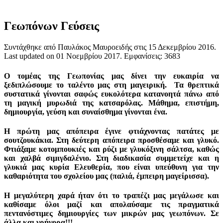
Γεωπόνων Γεύσεις
Συντάχθηκε από Παυλάκος Μαυροειδής στις
15 Δεκεμβρίου 2016
.
Last updated on
01 Νοεμβρίου 2017
. Εμφανίσεις: 3683
Ο τομέας της Γεωπονίας μας δίνει την ευκαιρία να
ξεδιπλώσουμε το ταλέντο μας στη μαγειρική. Τα θρεπτικά
συστατικά γίνονται σαφώς ευκολότερα κατανοητά πάνω από
τη μαγική μυρωδιά της κατσαρόλας. Μάθημα, επιστήμη,
δημιουργία, γεύση και συναίσθημα γίνονται ένα.
Η πρώτη μας απόπειρα έγινε φτιάχνοντας πατάτες με
σουτζουκάκια. Στη δεύτερη απόπειρα προσθέσαμε και γλυκό.
Φτιάξαμε κοτομπουκιές και ρύζι με γλυκόξινη σάλτσα, καθώς
και χαλβά σιμιγδαλένιο. Στη διαδικασία συμμετείχε και η
γλυκιά μας κυρία Ελευθερία, που είναι υπεύθυνη για την
καθαριότητα του σχολείου μας (παλιά, έμπειρη μαγείρισσα).
Η μεγαλύτερη χαρά ήταν ότι το τραπέζι μας μεγάλωσε και
καθίσαμε όλοι μαζί και απολαύσαμε τις πραγματικά
πεντανόστιμες δημιουργίες των μικρών μας γεωπόνων. Σε
άλλα και γρήγορα!!!