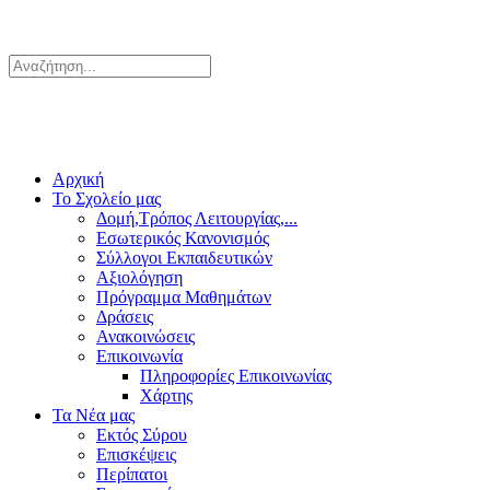
Αρχική
Το Σχολείο μας
Δομή,Τρόπος Λειτουργίας,...
Εσωτερικός Κανονισμός
Σύλλογοι Εκπαιδευτικών
Αξιολόγηση
Πρόγραμμα Μαθημάτων
Δράσεις
Ανακοινώσεις
Επικοινωνία
Πληροφορίες Επικοινωνίας
Χάρτης
Τα Νέα μας
Εκτός Σύρου
Επισκέψεις
Περίπατοι