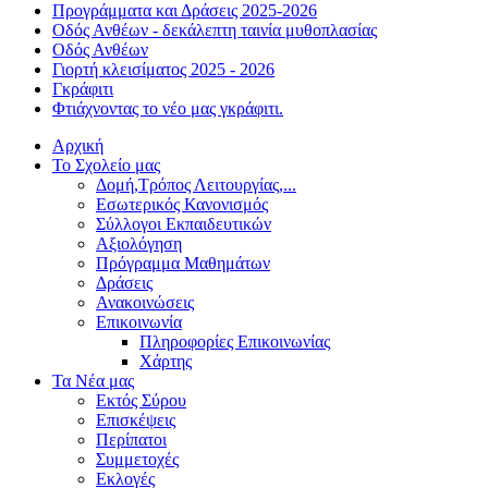
Προγράμματα και Δράσεις 2025-2026
Οδός Ανθέων - δεκάλεπτη ταινία μυθοπλασίας
Οδός Ανθέων
Γιορτή κλεισίματος 2025 - 2026
Γκράφιτι
Φτιάχνοντας το νέο μας γκράφιτι.
Αρχική
Το Σχολείο μας
Δομή,Τρόπος Λειτουργίας,...
Εσωτερικός Κανονισμός
Σύλλογοι Εκπαιδευτικών
Αξιολόγηση
Πρόγραμμα Μαθημάτων
Δράσεις
Ανακοινώσεις
Επικοινωνία
Πληροφορίες Επικοινωνίας
Χάρτης
Τα Νέα μας
Εκτός Σύρου
Επισκέψεις
Περίπατοι
Συμμετοχές
Εκλογές