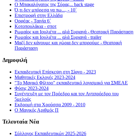
Ο Μπακαλόγατος της Σύρας... back stage
Ό,τι δεν μπόρεσα να πω..., - 10΄
Επιστροφή στην Ελλάδα
Ορφέας - Ταινία 6΄
Κοτοπουλάκια - σποτ
Ρωμαίος και Ιουλιέτα ... αλά Συριανά - Θεατρική Παράσταση
Ρωμαίος και Ιουλιέτα ... αλά Συριανά - trailer
Μαζί δεν κάνουμε και χώρια δεν μπορούμε - Θεατρική
Παράσταση
Δημοφιλή
Εκπαιδευτική Επίσκεψη στη Σίφνο - 2023
Μαθητικές Εκλογές 2023-2024
"Το Μαγικό Φίλτρο" εκπαιδευτικό λογισμικό για ΣΜΕΑΕ
Φύσις 2023-2024
Συνέντευξη με τον Πρόεδρο και τον Αντιπρόεδρο του
5μελούς
Εκδρομή στα Χρούσσα 2009 - 2010
Ο Μαγικός Αριθμός Π
Τελευταία Νέα
Σύλλογος Εκπαιδευτικών 2025-2026