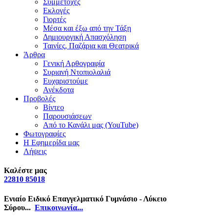
Συμμετοχές
Εκλογές
Γιορτές
Μέσα και έξω από την Τάξη
Δημιουργική Απασχόληση
Ταινίες, Παζάρια και Θεατρικά
Άρθρα
Γενική Αρθογραφία
Συριανή Ντοπιολαλιά
Ευχαριστούμε
Ανέκδοτα
Προβολές
Βίντεο
Παρουσιάσεων
Από το Κανάλι μας (YouTube)
Φωτογραφίες
Η Εφημερίδα μας
Λήψεις
Καλέστε μας
22810 85018
Ενιαίο Ειδικό Επαγγελματικό Γυμνάσιο - Λύκειο
Σύρου...
Επικοινωνία...