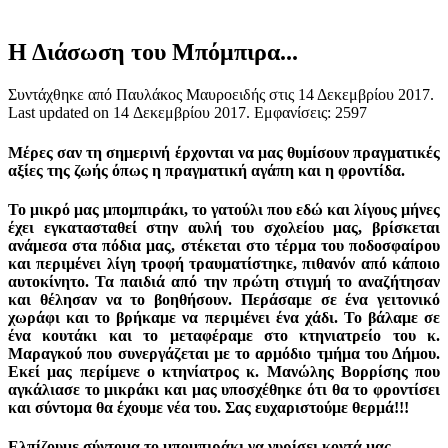
Η Διάσωση του Μπόμπιρα...
Συντάχθηκε από Παυλάκος Μαυροειδής στις
14 Δεκεμβρίου 2017
.
Last updated on
14 Δεκεμβρίου 2017
. Εμφανίσεις: 2597
Μέρες σαν τη σημερινή έρχονται να μας θυμίσουν πραγματικές
αξίες της ζωής όπως η πραγματική αγάπη και η φροντίδα.
Το μικρό μας μπομπιράκι, το γατούλι που εδώ και λίγους μήνες
έχει εγκατασταθεί στην αυλή του σχολείου μας, βρίσκεται
ανάμεσα στα πόδια μας, στέκεται στο τέρμα του ποδοσφαίρου
και περιμένει λίγη τροφή τραυματίστηκε, πιθανόν από κάποιο
αυτοκίνητο. Τα παιδιά από την πρώτη στιγμή το αναζήτησαν
και θέλησαν να το βοηθήσουν. Περάσαμε σε ένα γειτονικό
χωράφι και το βρήκαμε να περιμένει ένα χάδι. Το βάλαμε σε
ένα κουτάκι και το μεταφέραμε στο κτηνιατρείο του κ.
Μαραγκού που συνεργάζεται με το αρμόδιο τμήμα του Δήμου.
Εκεί μας περίμενε ο κτηνίατρος κ. Μανώλης Βορρίσης που
αγκάλιασε το μικράκι και μας υποσχέθηκε ότι θα το φροντίσει
και σύντομα θα έχουμε νέα του. Σας ευχαριστούμε θερμά!!!
Ελπίζουμε σύντομα το μπομπιράκι να γυρίσει κοντά μας….