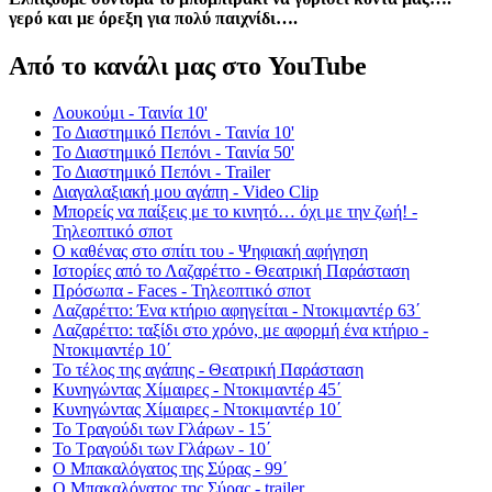
γερό και με όρεξη για πολύ παιχνίδι….
Από το κανάλι μας στο YouTube
Λουκούμι - Ταινία 10'
Το Διαστημικό Πεπόνι - Ταινία 10'
Το Διαστημικό Πεπόνι - Ταινία 50'
Το Διαστημικό Πεπόνι - Trailer
Διαγαλαξιακή μου αγάπη - Video Clip
Μπορείς να παίξεις με το κινητό… όχι με την ζωή! -
Τηλεοπτικό σποτ
Ο καθένας στο σπίτι του - Ψηφιακή αφήγηση
Ιστορίες από το Λαζαρέττο - Θεατρική Παράσταση
Πρόσωπα - Faces - Τηλεοπτικό σποτ
Λαζαρέττο: Ένα κτήριο αφηγείται - Ντοκιμαντέρ 63΄
Λαζαρέττο: ταξίδι στο χρόνο, με αφορμή ένα κτήριο -
Ντοκιμαντέρ 10΄
Το τέλος της αγάπης - Θεατρική Παράσταση
Κυνηγώντας Χίμαιρες - Ντοκιμαντέρ 45΄
Κυνηγώντας Χίμαιρες - Ντοκιμαντέρ 10΄
Το Τραγούδι των Γλάρων - 15΄
Το Τραγούδι των Γλάρων - 10΄
Ο Μπακαλόγατος της Σύρας - 99΄
Ο Μπακαλόγατος της Σύρας - trailer