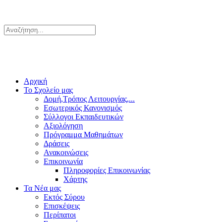
Αρχική
Το Σχολείο μας
Δομή,Τρόπος Λειτουργίας,...
Εσωτερικός Κανονισμός
Σύλλογοι Εκπαιδευτικών
Αξιολόγηση
Πρόγραμμα Μαθημάτων
Δράσεις
Ανακοινώσεις
Επικοινωνία
Πληροφορίες Επικοινωνίας
Χάρτης
Τα Νέα μας
Εκτός Σύρου
Επισκέψεις
Περίπατοι